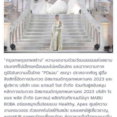
“กรุงเทพดุจเทพสร้าง” ความงดงามด้วยวัฒนธรรมแห่งสยาม
ประเทศที่ไม่มีใครเหมือนและไม่เหมือนใคร และจากความภาค
ภูมิใจในความเป็นไทย “PDแอม” สรญา ปราศจากศัตรู ผู้ถือ
ลิขสิทธิ์จัดการประกวด มิสแกรนด์กรุงเทพมหานคร 2023 และ
ผู้บริหาร บริษัท เดอะ แกรนด์ โรส จำกัด ร่วมกับผู้สนับสนุน
หลักการประกวด มิสแกรนด์กรุงเทพมหานคร 2023 บริษัท โร
แยล พลัส จำกัด (มหาชน) ผลิตภัณฑ์ชานมไข่มุก MABU
BOBA อร่อยสนุกเต็มร้อยแบบ Healthy, Apex ศูนย์ความ
งามครบวงจร ด้วยเทคโนโลยีทันสมัย และแพทย์ผู้เชี่ยวชาญ,
eatsHUB แอพคนไทยเพื่อคนไทย ส่งอาหารถึงมือคุณแบบอิ่ม