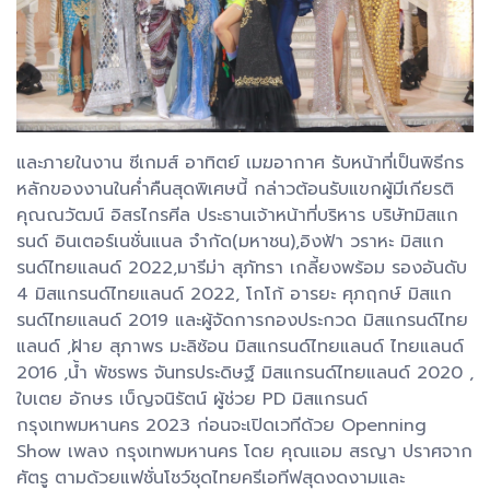
และภายในงาน ซีเกมส์ อาทิตย์ เมฆอากาศ รับหน้าที่เป็นพิธีกร
หลักของงานในค่ำคืนสุดพิเศษนี้ กล่าวต้อนรับแขกผู้มีเกียรติ
คุณณวัฒน์ อิสรไกรศีล ประธานเจ้าหน้าที่บริหาร บริษัทมิสแก
รนด์ อินเตอร์เนชั่นแนล จำกัด(มหาชน),อิงฟ้า วราหะ มิสแก
รนด์ไทยแลนด์ 2022,มารีม่า สุภัทรา เกลี้ยงพร้อม รองอันดับ
4 มิสแกรนด์ไทยแลนด์ 2022, โกโก้ อารยะ ศุภฤกษ์ มิสแก
รนด์ไทยแลนด์ 2019 และผู้จัดการกองประกวด มิสแกรนด์ไทย
แลนด์ ,ฝ้าย สุภาพร มะลิซ้อน มิสแกรนด์ไทยแลนด์ ไทยแลนด์
2016 ,น้ำ พัชรพร จันทรประดิษฐ์ มิสแกรนด์ไทยแลนด์ 2020 ,
ใบเตย อักษร เบ็ญจนิรัตน์ ผู้ช่วย PD มิสแกรนด์
กรุงเทพมหานคร 2023 ก่อนจะเปิดเวทีด้วย Openning
Show เพลง กรุงเทพมหานคร โดย คุณแอม สรญา ปราศจาก
ศัตรู ตามด้วยแฟชั่นโชว์ชุดไทยครีเอทีฟสุดงดงามและ