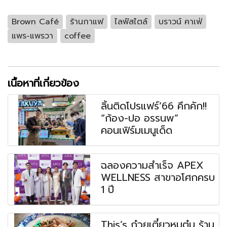
Brown Café
ร้านกาแฟ
ไลฟ์สไตล์
บราวน์ คาเฟ่
แพร-แพรวา
coffee
เนื้อหาที่เกี่ยวข้อง
ลิ้นติดโปรแฟร์’66 คึกคัก!!
“ก้อง-ปอ อรรนพ”
คอนเฟิร์มเมนูเด็ด
ฉลองความสำเร็จ APEX
WELLNESS สาขาอโศกครบ
1 ปี
This’s ก๋วยเตี๋ยวหมูตุ๋น ร้าน