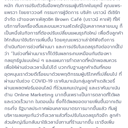
หนัก กับการปรับตัวรับมือพฤติกรรมผู้บริโภคในยุคนี้ คุณแพร-
แพรวา ไชยซาววงศ์ กรรมการผู้จัดการ บริษัท บราวน์ ดีเซิร์ท
จำกัด เจ้าของคาเฟ่สุดชิค Brown Café (บราวน์ คาเฟ่) ที่ให้
บริการทั้งเครื่องดื่มและขนมหวานสไตล์ญี่ปุ่นหลากหลายเมนู ก็
เป็นหนึ่งในกิจการที่ต้องปรับเปลี่ยนแผนธุรกิจใหม่ เพื่อดึงลูกค้า
ให้กลับมาใช้บริการเพิ่มขึ้น โดยคุณแพรวาเล่าให้ฟังถึงการ
ดำเนินกิจการช่วงที่ผ่านมา และการปรับโมเดลธุรกิจต่อจากนี้ไป
ว่า “ในช่วงที่ผ่านมาเราก็ได้รับผลกระทบเหมือนกันต้องหา
กลยุทธ์รูปแบบใหม่ ๆ และแผนการทำตลาดที่หนักพอสมควร
เพื่อให้ผ่านช่วงเวลานั้นไปได้ บวกกับฐานลูกค้าเดิมที่คอย
อุดหนุนเราด้วยดีเรื่อยมาด้วยพฤติกรรมผู้บริโภคที่เปลี่ยนไป ที่
ผ่านมาในช่วง COVID-19 เราหันมาเน้นกลุ่มลูกค้าเดลิเวอรี่
ผ่านแพลตฟอร์มออนไลน์ ที่ร่วมแคมเปญอยู่ และเราหันมาเน้น
ด้าน Online Marketing มากขึ้นเพราะเป็นการตลาดที่ได้ผล
และรวดเร็วมาก ในตอนนั้น ซึ่งก็ได้ผลยอดขายเพิ่มขึ้นจากเดิม
กระทั่ง รัฐบาลประกาศผ่อนคลายมาตรการมากขึ้นแล้ว ทีมผู้
บริหารเลยคุยกันว่าถึงเวลาแล้วที่จะปรับโมเดลธุรกิจอีก ลูกค้า
ส่วนใหญ่เริ่มกลับมาใช้เวลานั่งทานที่ร้านมากขึ้น เราจึงเพิ่ม