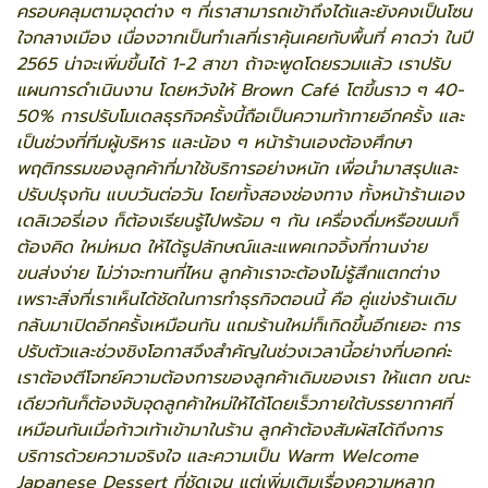
ครอบคลุมตามจุดต่าง ๆ ที่เราสามารถเข้าถึงได้และยังคงเป็นโซน
ใจกลางเมือง เนื่องจากเป็นทำเลที่เราคุ้นเคยกับพื้นที่ คาดว่า ในปี
2565 น่าจะเพิ่มขึ้นได้ 1-2 สาขา ถ้าจะพูดโดยรวมแล้ว เราปรับ
แผนการดำเนินงาน โดยหวังให้ Brown Café โตขึ้นราว ๆ 40-
50% การปรับโมเดลธุรกิจครั้งนี้ถือเป็นความท้าทายอีกครั้ง และ
เป็นช่วงที่ทีมผู้บริหาร และน้อง ๆ หน้าร้านเองต้องศึกษา
พฤติกรรมของลูกค้าที่มาใช้บริการอย่างหนัก เพื่อนำมาสรุปและ
ปรับปรุงกัน แบบวันต่อวัน โดยทั้งสองช่องทาง ทั้งหน้าร้านเอง
เดลิเวอรี่เอง ก็ต้องเรียนรู้ไปพร้อม ๆ กัน เครื่องดื่มหรือขนมก็
ต้องคิด ใหม่หมด ให้ได้รูปลักษณ์และแพคเกจจิ้งที่ทานง่าย
ขนส่งง่าย ไม่ว่าจะทานที่ไหน ลูกค้าเราจะต้องไม่รู้สึกแตกต่าง
เพราะสิ่งที่เราเห็นได้ชัดในการทำธุรกิจตอนนี้ คือ คู่แข่งร้านเดิม
กลับมาเปิดอีกครั้งเหมือนกัน แถมร้านใหม่ก็เกิดขึ้นอีกเยอะ การ
ปรับตัวและช่วงชิงโอกาสจึงสำคัญในช่วงเวลานี้อย่างที่บอกค่ะ
เราต้องตีโจทย์ความต้องการของลูกค้าเดิมของเรา ให้แตก ขณะ
เดียวกันก็ต้องจับจุดลูกค้าใหม่ให้ได้โดยเร็วภายใต้บรรยากาศที่
เหมือนกันเมื่อก้าวเท้าเข้ามาในร้าน ลูกค้าต้องสัมผัสได้ถึงการ
บริการด้วยความจริงใจ และความเป็น Warm Welcome
Japanese Dessert ที่ชัดเจน แต่เพิ่มเติมเรื่องความหลาก