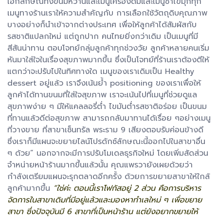
เอกลักษณ์ทั้งขนมหวานและเมนูเครื่องดื่มและเมนูชาไข่มุกทุก
เมนูทางร้านเราให้ความสำคัญกับ การเลือกใช้วัตถุดิบคุณภาพ
บางอย่างก็นำเข้าจากต่างประเทศ เพื่อให้ลูกค้าได้สัมผัสกับ
รสชาติแปลกใหม่ แต่ถูกปาก คนไทยยิ่งกว่าเดิม เป็นเมนูที่มี
สีสันน่าทาน ตอบโจทย์กลุ่มลูกค้าทุกช่วงวัย ลูกค้าหลายคนเริ่ม
หันมาใส่ใจในเรื่องสุขภาพมากขึ้น ซึ่งเป็นโจทย์ที่ร้านเราต้องตีให้
แตกว่าจะปรับไปในทิศทางใด เมนูของเราเดิมเป็น Healthy
dessert อยู่แล้ว เราจึงเน้นย้ำ positioning ของเราเพื่อให้
ลูกค้าได้ทานขนมที่ใส่ใจสุขภาพ เราจะเน้นไปที่เมนูที่ช่วยดูแล
สุขภาพง่าย ๆ มีให้แคลลอรี่ต่ำ ไขมันต่ำรสชาติอร่อย เป็นขนม
ที่ทานแล้วดีต่อสุขภาพ สามารถกลับมาทานได้เรื่อย ๆอย่างเมนู
ที่วางขาย ที่สาขาเซ็นทรัล พระราม 9 เสียงตอบรับค่อนข้างดี
ซึ่งเราก็มีแผนจะขยายไลน์โปรดักซ์ลักษณะนี้ออกไปในสาขาอื่น
ๆ ด้วย” นอกจากจะมีการปรับโมเดลธุรกิจใหม่ โดยเพิ่มสัดส่วน
จำหน่ายหน้าร้านมากขึ้นแล้วนั้น คุณแพรวายังเผยด้วยว่า
กำลังเตรียมแผนจะรุกตลาดอีกครั้ง ด้วยการขยายสาขาให้ใกล้
ลูกค้ามากขึ้น
“ใช่ค่ะ ตอนนี้เราโฟกัสอยู่ 2 ส่วน คือ
การบริหาร
จัดการในสาขาเดิมที่มีอยู่แล้วและมองหาทำเลใหม่ ๆ เพื่อขยาย
สาขา ซึ่งปัจจุบันมี 6 สาขาที่เป็นหน้าร้าน แต่ยังอยากขยายให้