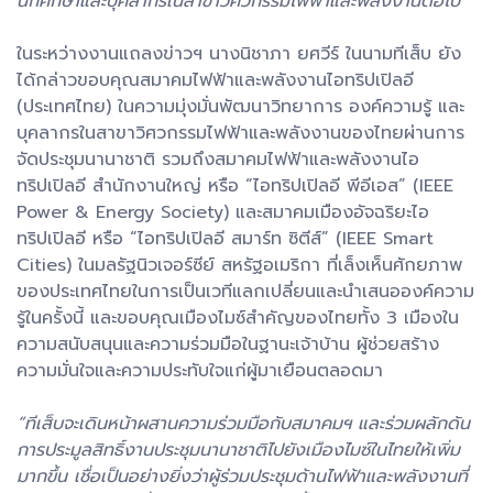
นักศึกษาและบุคลากรในสาขาวิศวกรรมไฟฟ้าและพลังงานต่อไป”
ในระหว่างงานแถลงข่าวฯ นางนิชาภา ยศวีร์ ในนามทีเส็บ ยัง
ได้กล่าวขอบคุณสมาคมไฟฟ้าและพลังงานไอทริปเปิลอี
(ประเทศไทย) ในความมุ่งมั่นพัฒนาวิทยาการ องค์ความรู้ และ
บุคลากรในสาขาวิศวกรรมไฟฟ้าและพลังงานของไทยผ่านการ
จัดประชุมนานาชาติ รวมถึงสมาคมไฟฟ้าและพลังงานไอ
ทริปเปิลอี สำนักงานใหญ่ หรือ “ไอทริปเปิลอี พีอีเอส” (IEEE
Power & Energy Society) และสมาคมเมืองอัจฉริยะไอ
ทริปเปิลอี หรือ “ไอทริปเปิลอี สมาร์ท ซิตีส์” (IEEE Smart
Cities) ในมลรัฐนิวเจอร์ซีย์ สหรัฐอเมริกา ที่เล็งเห็นศักยภาพ
ของประเทศไทยในการเป็นเวทีแลกเปลี่ยนและนำเสนอองค์ความ
รู้ในครั้งนี้ และขอบคุณเมืองไมซ์สำคัญของไทยทั้ง 3 เมืองใน
ความสนับสนุนและความร่วมมือในฐานะเจ้าบ้าน ผู้ช่วยสร้าง
ความมั่นใจและความประทับใจแก่ผู้มาเยือนตลอดมา
“ทีเส็บจะเดินหน้าผสานความร่วมมือกับสมาคมฯ และร่วมผลักดัน
การประมูลสิทธิ์งานประชุมนานาชาติไปยังเมืองไมซ์ในไทยให้เพิ่ม
มากขึ้น เชื่อเป็นอย่างยิ่งว่าผู้ร่วมประชุมด้านไฟฟ้าและพลังงานที่