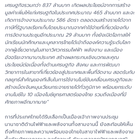
เศรษฐกิจรวมกว่า 837 ล้านบาท เกิดผลประโยชน์จากการสร้าง
มูลค่าเพิ่มให้แก่เศรษฐกิจในประเทศประมาณ 465 ล้านบาท และจะ
เกิดการจ้างงานประมาณ 586 อัตรา ตลอดจนสร้างรายได้จาก
ภาษีที่รัฐบาลเรียกเก็บโดยประมาณจากค่าใช้จ่ายที่เกี่ยวข้องกับ
การจัดงานประชุมอีกประมาณ 29 ล้านบาท ทั้งยังเปิดโอกาสให้
นักเรียนนักศึกษาและบุคลากรไทยได้เข้าถึงองค์ความรู้ระดับโลก
จากผู้เชี่ยวชาญในสาขาวิศวกรรมไฟฟ้า พลังงาน และเมือง
อัจฉริยะจากนานาประเทศ สร้างผลกระทบเชิงบวกและคุณ
ประโยชน์ต่อเนื่องทั้งด้านเศรษฐกิจ สังคม และการพัฒนา
วิทยาการในสาขาที่เกี่ยวข้องสู่ประเทศและพื้นที่จัดงาน สอดรับกับ
กลยุทธ์สำคัญของทีเส็บในการใช้งานไมซ์ขับเคลื่อนเศรษฐกิจและ
สร้างเม็ดเงินหมุนเวียนกระจายรายได้ทั่วภูมิภาค พร้อมยกระดับ
งานไมซ์ใน 10 เมืองไมซ์ยุทธศาสตร์ของไทย รวมถึงเมืองที่มี
ศักยภาพอีกมากมาย”
การที่ประเทศไทยได้รับเลือกเป็นเมืองเจ้าภาพงานประชุม
นานาชาติด้านไฟฟ้าและพลังงานทั้งสามงานนี้ ยังสะท้อนให้เห็น
ถึงศักยภาพและความพร้อมของไทยในสาขาไฟฟ้าและพลังงาน