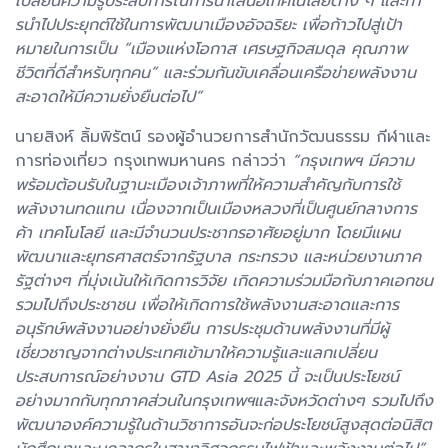
เปลี่ยนความรู้ประสบการณ์การนําเสนอเทคโนโลยีต่าง ๆ และกา
รนําไปประยุกต์ใช้ในการพัฒนาเมืองอัจฉริยะ เพื่อก้าวไปสู่เป้า
หมายในการเป็น “เมืองแห่งโอกาส เศรษฐกิจสมดุล คุณภาพ
ชีวิตที่ดีสําหรับทุกคน” และร่วมกันขับเคลื่อนเครือข่ายพลังงาน
สะอาดให้มีความยั่งยืนต่อไป”
นายสิงห์ ลิ้มพิรัตน์ รองผู้อำนวยการสำนักวัฒนธรรม กีฬาและ
การท่องเที่ยว กรุงเทพมหานคร กล่าวว่า
“กรุงเทพฯ มีความ
พร้อมต้อนรับในฐานะเมืองเจ้าภาพที่ให้ความสำคัญกับการใช้
พลังงานทดแทน เนื่องจากเป็นเมืองหลวงที่เป็นศูนย์กลางการ
ค้า เทคโนโลยี และมีจำนวนประชากรอาศัยอยู่มาก โดยมีแผน
พัฒนาและยุทธศาสตร์จากรัฐบาล กระทรวง และหน่วยงานภาค
รัฐต่างๆ ที่มุ่งเน้นให้เกิดการวิจัย เกิดความร่วมมือกับภาคเอกชน
รวมไปถึงประชาชน เพื่อให้เกิดการใช้พลังงานสะอาดและการ
อนุรักษ์พลังงานอย่างยั่งยืน การประชุมด้านพลังงานที่มีผู้
เชี่ยวชาญจากต่างประเทศเข้ามาให้ความรู้และแลกเปลี่ยน
ประสบการณ์อย่างงาน GTD Asia 2025 นี้ จะเป็นประโยชน์
อย่างมากกับทุกภาคส่วนในกรุงเทพฯและจังหวัดต่างๆ รวมไปถึง
พัฒนาองค์ความรู้ในด้านวิชาการอันจะก่อประโยชน์สูงสุดต่อนิสิต