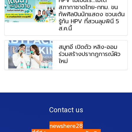
สภากาชาดไทย-กทม. ขน
ทัพศิลปินนักแสดง ชวนเต้น
รู้ทัน HPV ที่สวนลุมพินี 5
ส.ค.นี้
สมูทอี เปิดตัว หลิง-ออม
ร่วมสร้างปรากฎการณ์ผิว
ใหม่
Contact us
newshere28