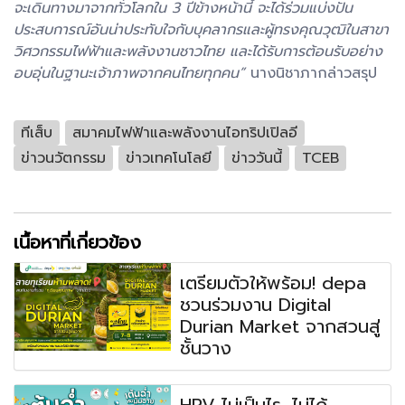
จะเดินทางมาจากทั่วโลกใน 3 ปีข้างหน้านี้ จะได้ร่วมแบ่งปัน
ประสบการณ์อันน่าประทับใจกับบุคลากรและผู้ทรงคุณวุฒิในสาขา
วิศวกรรมไฟฟ้าและพลังงานชาวไทย และได้รับการต้อนรับอย่าง
อบอุ่นในฐานะเจ้าภาพจากคนไทยทุกคน”
นางนิชาภากล่าวสรุป
ทีเส็บ
สมาคมไฟฟ้าและพลังงานไอทริปเปิลอี
ข่าวนวัตกรรม
ข่าวเทคโนโลยี
ข่าววันนี้
TCEB
เนื้อหาที่เกี่ยวข้อง
เตรียมตัวให้พร้อม! depa
ชวนร่วมงาน Digital
Durian Market จากสวนสู่
ชั้นวาง
HPV ไม่เป็นไร...ไม่ได้