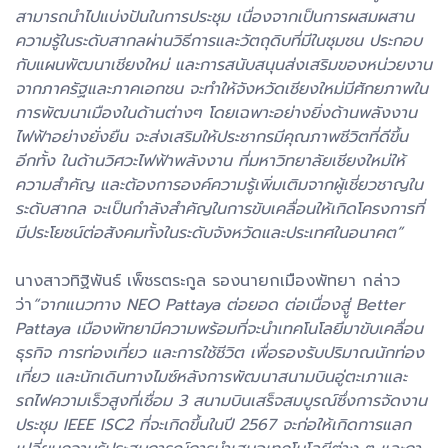
สามารถนำไปแบ่งปันในการประชุม เนื่องจากเป็นการผสมผสาน
ความรู้ในระดับสากลผ่านวิธีการและวัตถุดิบที่มีในชุมชน ประกอบ
กับแผนพัฒนาเชียงใหม่ และการสนับสนุนส่งเสริมของหน่วยงาน
จากภาครัฐและภาคเอกชน จะทำให้จังหวัดเชียงใหม่มีศักยภาพใน
การพัฒนาเมืองในด้านต่างๆ โดยเฉพาะอย่างยิ่งด้านพลังงาน
ไฟฟ้าอย่างยั่งยืน จะส่งเสริมให้ประชากรมีคุณภาพชีวิตที่ดีขึ้น
อีกทั้ง ในด้านวิศวะไฟฟ้าพลังงาน ที่มหาวิทยาลัยเชียงใหม่ให้
ความสำคัญ และต้องการองค์ความรู้เพิ่มเติมจากผู้เชี่ยวชาญใน
ระดับสากล จะเป็นกำลังสำคัญในการขับเคลื่อนให้เกิดโครงการที่
มีประโยชน์ต่อสังคมทั้งในระดับจังหวัดและประเทศในอนาคต”
นางสาวทิฐิพันธ์ เพ็ชรตระกูล รองนายกเมืองพัทยา กล่าว
ว่า
“จากแนวทาง NEO Pattaya ต่อยอด ต่อเนื่องสูู่ Better
Pattaya เมืองพัทยามีความพร้อมที่จะนําเทคโนโลยีมาขับเคลื่อน
ธุรกิจ การท่องเที่ยว และการใช้ชีวิต เพื่อรองรับปริมาณนักท่อง
เที่ยว และนักเดินทางไมซ์หลังการพัฒนาสนามบินอู่ตะเภาและ
รถไฟความเร็วสูงที่เชื่อม 3 สนามบินเสร็จสมบูรณ์ซึ่งการจัดงาน
ประชุม IEEE ISC2 ที่จะเกิดขึ้นในปี 2567 จะก่อให้เกิดการแลก