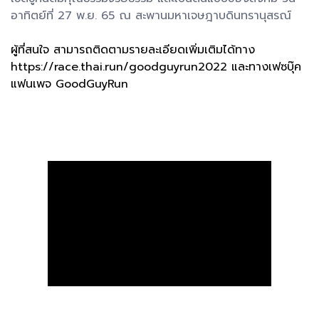
อาทิตย์ที่ 27 พ.ย. 65 ณ สะพานมหาเจษฎาบดินทรานุสรณ์
ผู้ที่สนใจ สามารถติดตามรายละเอียดเพิ่มเติมได้ทาง
https://race.thai.run/goodguyrun2022 และทางเฟซบุ๊ค
แฟนเพจ GoodGuyRun