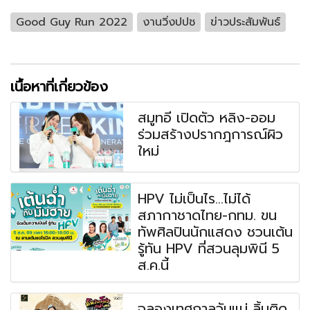
Good Guy Run 2022
งานวิ่งปปช
ข่าวประสัมพันธ์
เนื้อหาที่เกี่ยวข้อง
สมูทอี เปิดตัว หลิง-ออม
ร่วมสร้างปรากฎการณ์ผิว
ใหม่
HPV ไม่เป็นไร...ไม่ได้
สภากาชาดไทย-กทม. ขน
ทัพศิลปินนักแสดง ชวนเต้น
รู้ทัน HPV ที่สวนลุมพินี 5
ส.ค.นี้
ฉลองเทศกาลวันแม่ ลิ้นติด