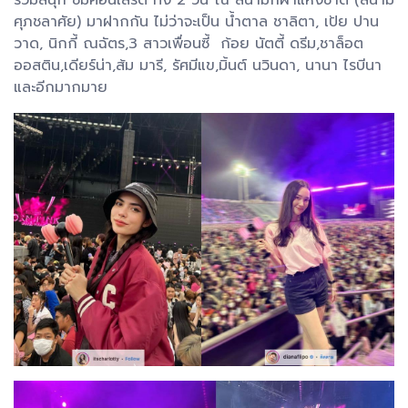
ศุภชลาศัย) มาฝากกัน ไม่ว่าจะเป็น น้ำตาล ชาลิตา, เป้ย ปาน
วาด, นิกกี้ ณฉัตร,3 สาวเพื่อนซี้ ก้อย นัตตี้ ดรีม,ชาล็อต
ออสติน,เดียร์น่า,ส้ม มารี, รัศมีแข,มิ้นต์ นวินดา, นานา ไรบีนา
และอีกมากมาย