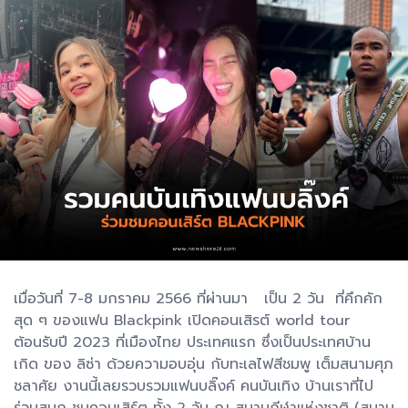
เมื่อวันที่ 7-8 มกราคม 2566 ที่ผ่านมา เป็น 2 วัน ที่คึกคัก
สุด ๆ ของแฟน Blackpink เปิดคอนเสิรต์ world tour
ต้อนรับปี 2023 ที่เมืองไทย ประเทศแรก ซึ่งเป็นประเทศบ้าน
เกิด ของ ลิซ่า ด้วยความอบอุ่น กับทะเลไฟสีชมพู เต็มสนามศุภ
ชลาศัย งานนี้เลยรวบรวมแฟนบลิ๊งค์ คนบันเทิง บ้านเราที่ไป
ร่วมสนุก ชมคอนเสิร์ต ทั้ง 2 วัน ณ สนามกีฬาแห่งชาติ (สนาม