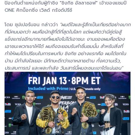
ป้องกันตำแหน่งกับผู้ท้าชิง "ชิงกิซ อัลลาซอฟ" เจ้าของแชมป์
ONE คิกบ็อกซิ่ง เวิลด์ กรังด์ปรีซ์
โดย ซุปเปอร์บอน กล่าวว่า
"ผมดีใจและรู้สึกเป็นเกียรติอย่างมาก
ที่มีคนบอกว่า ผมคือนักสู้ที่ดีที่สุดในโลก แต่ผมคิดว่ามีคู่ต่อสู้
แข็งแกร่งอีกมากมายที่ผมยังไม่ได้เอาชนะ งานของผมคือต้อง
เอาชนะพวกเขาให้ได้ ผมถึงจะยอมรับคำชื่นชมนั้น สำหรับสิ่งที่
ทำให้ผมได้เปรียบในการพบกับ ชิงกิซ อย่างแรกคือ ผมได้ชกใน
บ้าน มีกำลังใจเยอะ มีทักษะดีกว่าเขาหลายด้าน ทั้งความเร็ว,
ประสบการณ์ และพละกำลัง วันเสาร์นี้ผมจะชนะเขาได้แน่นอน"