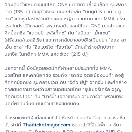
ป้องกันตำแหน่งแชมป์โลก ONE ในกติกาปล้ำจับล็อก รุ่นฟลาย
เวต (135 ป.) กับผู้ท้าชิงจากมองโกเลีย "กันทูมัวร์ บายานดู
เรน" และซูเปอร์ไฟต์กติกาผสมหญิง มวยไทย และ MMA ครั้ง
แรกในประวัติศาสตร์ ระหว่างอดีตแชมป์โลก ONE มวยไทยและ
คิกบ็อกซิ่ง "แสตมป์ แฟร์เท็กซ์" กับ "อนิสสา เม็กเซน"
(ฝรั่งเศส/แอลจีเรีย) และการกลับมาของฮีโรเมียนมา "ออง ลา
เอ็น ซาง" กับ "จิลแบร์โต กัลวาโอ" นักปล้ำร่างยักษ์จาก
บราซิล ในกติกา MMA แคตช์เวต (215 ป.)
นอกจากนี้ ยังมีสุดยอดนักกีฬาหลายประเภททั้ง MMA,
มวยไทย และคิกบ็อกซิ่ง รวมถึง "รถถัง จิตรเมืองนนท์" ลงสู้
ศึกคิกบ็อกซิ่ง รุ่นฟลายเวต กับ "จีตัว ยีปู" จากจีน และศึกล้าง
ตาสยบดรามาระหว่างสาวน้อยมวยไทย "ซุปเปอร์เกิร์ล จรูญ
ศักดิ์มวยไทย" กับ "บาร์บี้" เอคาเทรินา วานดารีวา พร้อมทัพ
นักกีฬาคนอื่นๆ ตบเท้าเข้าชิงชัยคับคั่ง
สำหรับแฟนกีฬาที่สนใจเข้าไปเชียร์ติดขอบสังเวียน สามารถซื้อ
บัตรได้ที่
Thaiticketmajor.com
ชมสดได้ที่อิมแพ็ค อารีนา
เมืองทองธานี เริ่มคู่แรกเวลา 8.00 น. และทางช่อง 7HD รับ