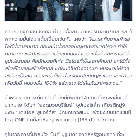
ส่วนของผู้ท้าชิง ชิงกิซ กำปั้นเชื้อสายอาเซอร์ไบจาน/เบลารุส ก็
พกความมั่นใจมาเต็มเปี่ยมเช่นกัน เผยว่า
"ผมและทีมงานเฝ้ารอ
ไฟต์นี้มานานมาก ก่อนหน้านี้ผมเจอปัญหาเพราะติดโควิด ทำให้
คลาดกับ ซุปเปอร์บอน แต่ตอนนี้มันถึงเวลาเสียที และทราบดีว่า
ซุปเปอร์บอน คือนักมวยที่เก่ง มีสไตล์ที่เป็นเอกลักษณ์ ชกได้ทั้ง
สไตล์ไทยและสไตล์สากล แต่ผมก็ไม่ต่างจากเขา ผมจะเตะให้รัวๆ
จะต่อยเป็นชุด หรือจะเข่าก็ได้ สำหรับผมไม่มีปัญหาเลย ผมเฝ้ารอ
เพื่อวันนี้ ผมมุ่งมั่น 100% แล้วเราจะได้เห็นกันว่าใครจะชนะ"
สำหรับรายการเดียวกันนี้ ยังมีทัพนักกีฬาไทยที่ยกพลขึ้นเวที
มากมาย ได้แก่ "ยอดมวยบุรีรัมย์" ซุปเปอร์เล็ก เกียรติหมู่9
ปะทะ "แดเนียล พูแอร์ตัส" นักชกชาวสเปน เพื่อชิงเข็มขัดแชมป์
โลก ONE คิกบ็อกซิ่ง รุ่นฟลายเวต (135 ป.) ที่ยังว่าง
คู่ในรายการที่น่าสนใจ "ไมกี มูซูเมกี" จากสหรัฐอเมริกา ที่จะ