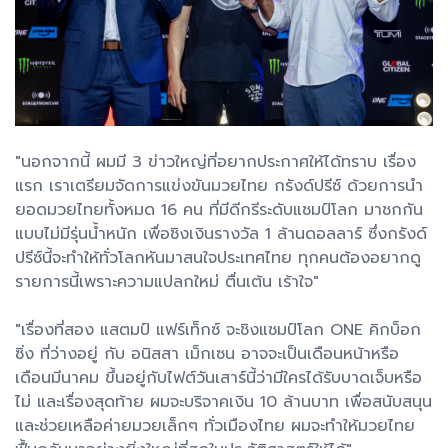
"นอกจากนี้ ผมมี 3 ข่าวใหญ่ที่อยากประกาศให้ได้ทราบ เรื่อง
แรก เราเตรียมจัดการแข่งขันมวยไทย กรังด์ปรีซ์ ด้วยการนำ
ยอดมวยไทยทั้งหมด 16 คน ที่มีดีกรีระดับแชมป์โลก มาชกกัน
แบบไม่มีรุ่นน้ำหนัก เพื่อชิงเงินรางวัล 1 ล้านดอลลาร์ ซึ่งกรังด์
ปรีซ์นี้จะทำให้ทั่วโลกหันมาสนใจประเทศไทย ทุกคนต้องอยากดู
รายการนี้เพราะความแปลกใหม่ ตื่นเต้น เร้าใจ"
"เรื่องที่สอง แสตมป์ แฟร์เท็กซ์ จะชิงแชมป์โลก ONE คิกบ็อก
ซิ่ง ที่ว่างอยู่ กับ อนิสสา เม็กเซน อาจจะเป็นเดือนหน้าหรือ
เดือนมีนาคม ขึ้นอยู่กับไฟต์วันเสาร์นี้ว่ามีใครได้รับบาดเจ็บหรือ
ไม่ และเรื่องสุดท้าย ผมจะบริจาคเงิน 10 ล้านบาท เพื่อสนับสนุน
และช่วยเหลือค่ายมวยเล็กๆ ทั่วเมืองไทย ผมจะทำให้มวยไทย