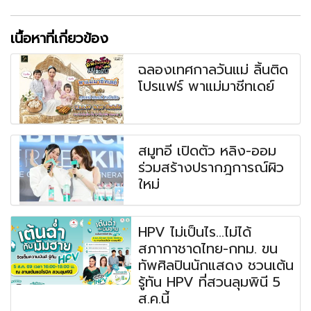
เนื้อหาที่เกี่ยวข้อง
ฉลองเทศกาลวันแม่ ลิ้นติด
โปรแฟร์ พาแม่มาชีทเดย์
สมูทอี เปิดตัว หลิง-ออม
ร่วมสร้างปรากฎการณ์ผิว
ใหม่
HPV ไม่เป็นไร...ไม่ได้
สภากาชาดไทย-กทม. ขน
ทัพศิลปินนักแสดง ชวนเต้น
รู้ทัน HPV ที่สวนลุมพินี 5
ส.ค.นี้