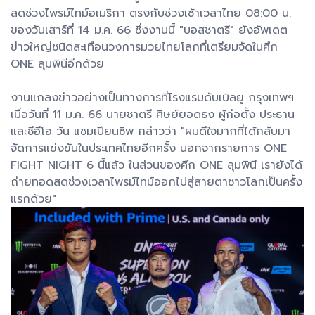
สดช่วงไพรม์ไทม์อเมริกา ตรงกับช่วงเช้าเวลาไทย 08:00 น.
ของวันเสาร์ที่ 14 ม.ค. 66 ซึ่งงานนี้ "บอสชาตรี" ยังอัพเดต
ข่าวใหญ่ชนิดสะเทือนวงการมวยไทยโลกที่เตรียมจัดในศึก
ONE ลุมพินีอีกด้วย
งานแถลงข่าวอย่างเป็นทางการที่โรงแรมดับเบิลยู กรุงเทพฯ
เมื่อวันที่ 11 ม.ค. 66 นายชาตรี ศิษย์ยอดธง ผู้ก่อตั้ง ประธาน
และซีอีโอ วัน แชมเปียนชิพ กล่าวว่า "ผมดีใจมากที่ได้กลับมา
จัดการแข่งขันในประเทศไทยอีกครั้ง นอกจากรายการ ONE
FIGHT NIGHT 6 นี้แล้ว ในส่วนของศึก ONE ลุมพินี เรายังได้
ถ่ายทอดสดช่วงเวลาไพรม์ไทม์ออกไปสู่สายตาชาวโลกเป็นครั้ง
แรกด้วย"