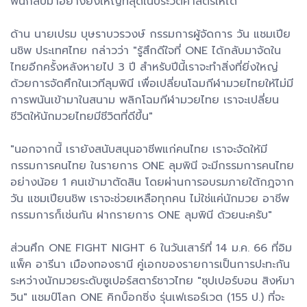
ฟื้นกลับมาอย่างยิ่งใหญ่ที่สุดในประวัติศาสตร์ให้ได้"
ด้าน นายเปรม บุษราบวรวงษ์ กรรมการผู้จัดการ วัน แชมเปีย
นชิพ ประเทศไทย กล่าวว่า "รู้สึกดีใจที่ ONE ได้กลับมาจัดใน
ไทยอีกครั้งหลังหายไป 3 ปี สำหรับปีนี้เราจะทำสิ่งที่ยิ่งใหญ่
ด้วยการจัดศึกในเวทีลุมพินี เพื่อเปลี่ยนโฉมกีฬามวยไทยให้ไม่มี
การพนันเข้ามาในสนาม พลิกโฉมกีฬามวยไทย เราจะเปลี่ยน
ชีวิตให้นักมวยไทยมีชีวิตที่ดีขึ้น"
"นอกจากนี้ เรายังสนับสนุนอาชีพแก่คนไทย เราจะจัดให้มี
กรรมการคนไทย ในรายการ ONE ลุมพินี จะมีกรรมการคนไทย
อย่างน้อย 1 คนเข้ามาตัดสิน โดยผ่านการอบรมภายใต้กฎจาก
วัน แชมเปียนชิพ เราจะช่วยเหลือทุกคน ไม่ใช่แค่นักมวย อาชีพ
กรรมการก็เช่นกัน ฝากรายการ ONE ลุมพินี ด้วยนะครับ"
ส่วนศึก ONE FIGHT NIGHT 6 ในวันเสาร์ที่ 14 ม.ค. 66 ที่อิม
แพ็ค อารีนา เมืองทองธานี คู่เอกของรายการเป็นการปะทะกัน
ระหว่างนักมวยระดับซูเปอร์สตาร์ชาวไทย "ซุปเปอร์บอน สิงห์มา
วิน" แชมป์โลก ONE คิกบ็อกซิ่ง รุ่นเฟเธอร์เวต (155 ป.) ที่จะ