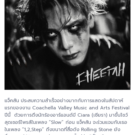
แจ็คสัน ประสบความสำเร็จอย่างมากกับการแสดงในสัปดาห์
แรกของงาน Coachella Valley Music and Arts Festival
ปีนี้ ด้วยการดึงนักร้องอาร์แอนด์บี Ciara (เซียรา) มาขึ้นโชว์
สุดเซอร์ไพรส์ในเพลง “Slow” ก่อน แจ็คสัน จะร่วมแจมกับเธอ
ในเพลง “1,2,Step” ถึงขนาดที่สื่อดัง Rolling Stone ยัง