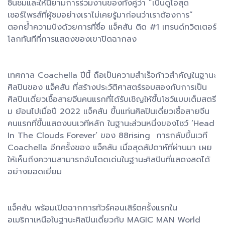
ชื่นชมและให้นิยามการร่วมงานของทั้งคู่ว่า “เป็นดูโอสุด
เซอร์ไพรส์ที่ผู้ชมอย่างเราไม่เคยรู้มาก่อนว่าเราต้องการ”
ตอกย้ำความปังด้วยการที่ชื่อ แจ็คสัน ติด #1 เทรนด์ทวิตเตอร์
โลกทันทีที่การแสดงของเขาปิดฉากลง
เทศกาล Coachella ปีนี้ ถือเป็นความสำเร็จก้าวสำคัญในฐานะ
ศิลปินของ แจ็คสัน ที่สร้างประวัติศาสตร์รอบสองกับการเป็น
ศิลปินเดี่ยวเชื้อสายจีนคนแรกที่ได้รับเชิญให้ขึ้นโชว์แบบเต็มสตรี
ม ย้อนไปเมื่อปี 2022 แจ็คสัน ขึ้นแท่นศิลปินเดี่ยวเชื้อสายจีน
คนแรกที่ขึ้นแสดงบนเวทีหลัก ในฐานะส่วนหนึ่งของโชว์ ‘Head
In The Clouds Forever’ ของ 88rising การกลับขึ้นเวที
Coachella อีกครั้งของ แจ็คสัน เมื่อสุดสัปดาห์ที่ผ่านมา เผย
ให้เห็นถึงความสามารถอันโดดเด่นในฐานะศิลปินที่แสดงสดได้
อย่างยอดเยี่ยม
แจ็คสัน พร้อมเปิดฉากการทัวร์คอนเสิร์ตครั้งแรกใน
อเมริกาเหนือในฐานะศิลปินเดี่ยวกับ MAGIC MAN World