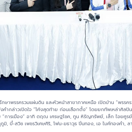
ึกษาพรรครวมแผ่นดิน และหัวหน้าสาขาภาคเหนือ เปิดบ้าน “พรรคร
มฟังคำกล่าวเปิดใจ “โค้งสุดท้าย ก่อนเลือกตั้ง” โดยยกทัพเหล่า
บ “การเมือง” อาทิ ตฤณ เศรษฐโชค, ทูน หิรัญทรัพย์, เล็ก ไอยศูรย์
ุภูมิ, บี๋-สวิช เพชรวิเศษศิริ, โฟน-ฆธาวุธ ปิ่นทอง, เอ ไมค์ทองคำ, 