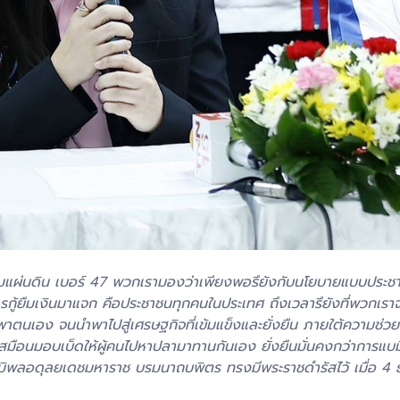
แผ่นดิน เบอร์ 47 พวกเรามองว่าเพียงพอรึยังกับนโยบายแบบประชา
จากการกู้ยืมเงินมาแจก คือประชาชนทุกคนในประเทศ ถึงเวลารึยังที่พวกเ
พาตนเอง จนนำพาไปสู่เศรษฐกิจที่เข้มแข็งและยั่งยืน ภายใต้ความช่
บเสมือนมอบเบ็ดให้ผู้คนไปหาปลามาทานกันเอง ยั่งยืนมั่นคงกว่าการแ
พลอดุลยเดชมหาราช บรมนาถบพิตร ทรงมีพระราชดำรัสไว้ เมื่อ 4 ธั