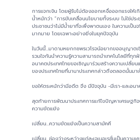
การแจกเงิน โดยผู้รับไม่ต้องออกเหงื่อออกแรงให้เกิด
น้ำหนักว่า “การขับเคลื่อนนโยบายทั้งระบบ ไม่ใช่ปร
ประชาชนว่าไม่มีน้ำยาที่จะพึ่งพาตนเอง ในความเป็นจ
มากมาย โดยเฉพาะอย่างยิ่งในยุคปัจจุบัน
ในวันนี้…มาดามหยกกชพรเวโรจน์อยากขออนุญาตเชิญ
รวมใจกันนำความรู้ความสามารถนำเทคโนโลยีที่ทุกฝ่าย
อนาคตประเทศไทยขอเชิญมาร่วมสร้างความเปลี่ยนแ
ของประเทศไทยที่นานาประเทศกล่าวถึงตลอดนั้นมาเป็
ขอให้ตระหนักว่ามีอดีต จึง มีปัจจุบัน -มีเรา-และ
สุดท้ายการพัฒนาประเทศการแก้ไขปัญหาเศรษฐกิจปา
ความขัดแย้ง
เปลี่ยน…ความขัดแย้งเป็นความสามัคคี
เปลี่ยน…ช่องว่างระหว่างแต่ละเจเนอเรชั่นเป็นความ