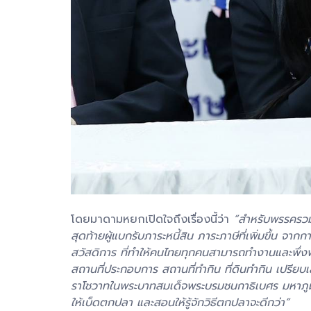
โดยมาดามหยกเปิดใจถึงเรื่องนี้ว่า
“สำหรับพรรครวม
สุดท้ายผู้แบกรับภาระหนี้สิน ภาระภาษีที่เพิ่มขึ้น 
สวัสดิการ ที่ทำให้คนไทยทุกคนสามารถทำงานและพึ่ง
สถานที่ประกอบการ สถานที่ทำกิน ที่ดินทำกิน เปรีย
ราโชวาทในพระบาทสมเด็จพระบรมชนกาธิเบศร มหาภูมิ
ให้เบ็ดตกปลา และสอนให้รู้จักวิธีตกปลาจะดีกว่า”