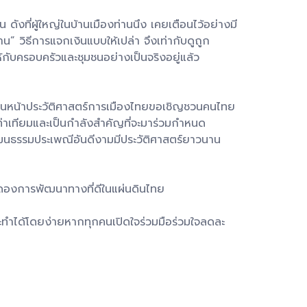
ดังที่ผู้ใหญ่ในบ้านเมืองท่านนึง เคยเตือนไว้อย่างมี
” วิธีการแจกเงินแบบให้เปล่า จึงเท่ากับดูถูก
้กับครอบครัวและชุมชนอย่างเป็นจริงอยู่แล้ว
นในหน้าประวัติศาสตร์การเมืองไทยขอเชิญชวนคนไทย
เท่าเทียมและเป็นกำลังสำคัญที่จะมาร่วมกำหนด
นธรรมประเพณีอันดีงามมีประวัติศาสตร์ยาวนาน
องดองการพัฒนาทางที่ดีในแผ่นดินไทย
ทำได้โดยง่ายหากทุกคนเปิดใจร่วมมือร่วมใจลดละ