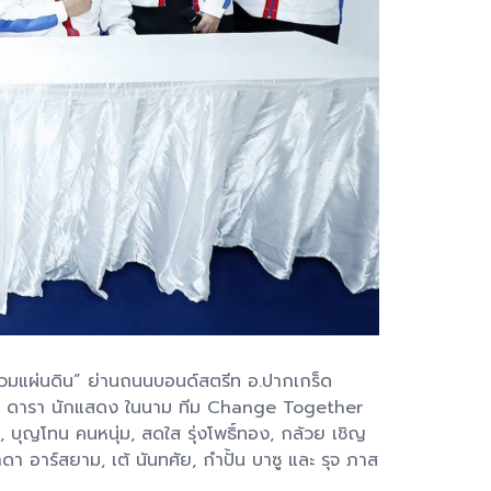
วมแผ่นดิน” ย่านถนนบอนด์สตรีท อ.ปากเกร็ด
ศิลปิน ดารา นักแสดง ในนาม ทีม Change Together
, บุญโทน คนหนุ่ม, สดใส รุ่งโพธิ์ทอง, กล้วย เชิญ
ลาดา อาร์สยาม, เต้ นันทศัย, กำปั้น บาซู และ รุจ ภาส