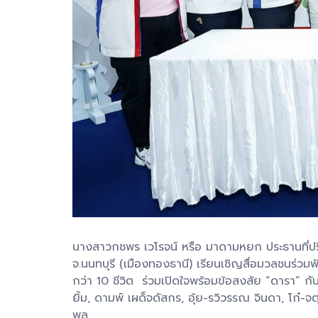
นางสาวกชพร เวโรจน์ หรือ มาดามหยก ประธานที่ปร
จ.นนทบุรี (เมืองทองธานี) เรียนเชิญสื่อมวลชนร่ว
กว่า 10 ชีวิต ร่วมเปิดใจพร้อมข้อสงสัย “ดารา” กั
ยิ้ม, ดามพ์ เผด็จดัสกร, อุ้ย-รวิวรรณ จินดา, โก๋-จต
พล