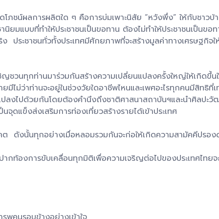
โภชน์ผลการผลิตใด ๆ คือการบ่มเพาะนิสัย “หวังพึ่ง” ให้กับชาวบ้าน 
ะชานิยมแบบที่ทำให้ประชาชนเป็นขอทาน ต้องไม่ทำให้ประชาชนเป็นขอทาน
ริง ประชาชนทั่วทั้งประเทศมีศักยภาพที่จะสร้างมูลค่าทางเศรษฐกิจให
ชวนทุกท่านมาร่วมกันสร้างความเปลี่ยนแปลงครั้งใหญ่ให้เกิดขึ้
มีไม่ว่าท่านจะอยู่ในช่วงวัยใดอาชีพไหนและเพศอะไรทุกคนมีสิทธิที่
ปลงไปด้วยกันโดยต้องคำนึงถึงชาติศาสนาสถาบันฯและนำศิลปะวัฒ
นจุดแข็งส่งเสริมการท่องเที่ยวสร้างรายได้เข้าประเทศ
อนาคต ดังนั้นทุกอย่างเมื่อหลอมรวมกันจะก่อให้เกิดความสามัคคีปร
กท้องการขับเคลื่อนทุกมิติเพื่อความเจริญต่อไปของประเทศไทยจะ
เคารพคนรอบข้างอย่างเข้าใจ