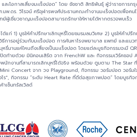
ย และโอกาสเสี่ยงมะเร็งปอด” โดย ชัชชาติ สิทธิพันธุ์ ผู้ว่าราชการก
.ดร. วิโรจน์ ศรีอุฬารพงศ์ประธานคณะทำงานมะเร็งปอดเพื่อคนไทยเ
ย์ผู้เชี่ยวชาญมะเร็งปอดสามารถรักษาให้หายได้หากตรวจพบเร็ว
ด้แก่ 1) บูธให้คำปรึกษาเลิกบุหรี่โดยชมรมลมวิเศษ 2) บูธให้คำปรึก
ิธีการอยู่ร่วมกับมะเร็งปอด การค้นหาโรงพยาบาล แพทย์ และแนว
บุหรี่นานแค่ไหนถึงเสี่ยงเป็นมะเร็งปอด โดยแต่ละบูธกิจกรรมจะมี 
ดท้ายด้วย มินิคอนเสิร์ต จาก FrenchW และ กิจกรรมเวิร์คชอป A
คุยกับพนักงานที่สามารถเลิกบุหรี่ได้จริง พร้อมด้วย ตูมตาม The St
ด้ รับชม Mini Concert จาก วง Playground, กิจกรรม วอร์มปอด ว
ไร", กิจกรรม “ระดับ Heart Rate ที่ดีต่อสุขภาพปอด” โดยบูธกิจกรร
าเซ็นทรัลเวิลด์