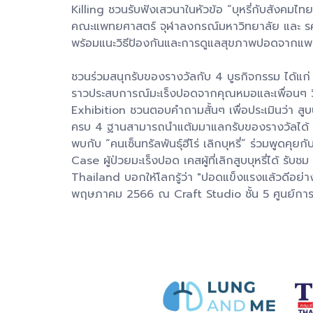
Killing ชวนรับฟังเสวนาในหัวข้อ “บุหรี่กับสังคมไท
คณะแพทยศาสตร์ จุฬาลงกรณ์มหาวิทยาลัย และ รศ.นพ
พร้อมแนะวิธีป้องกันและการดูแลสุขภาพปอดจากแพท
ชวนร่วมสนุกรับของรางวัลกับ 4 บูธกิจกรรม ได้แก่ ไ
ราวประสบการณ์มะเร็งปอดจากคุณหมอและเพื่อนๆ ว
Exhibition ชวนตอบคำถามสั้นๆ เพื่อประเมินว่า สูบ
ครบ 4 ฐานสามารถนำแต้มมาแลกรับของรางวัลได้ ปิ
พบกับ “คนเซ็นทรัลพันธุ์ฮีโร่ เลิกบุหรี่” ร่วมพูด
Case ผู้ป่วยมะเร็งปอด เคสผู้ที่เลิกสูบบุหรี่ไ
Thailand บอกให้โลกรู้ว่า "ปอดแข็งแรงแล้วดีอย่าง
พฤษภาคม 2566 ณ Craft Studio ชั้น 5 ศูนย์การค้