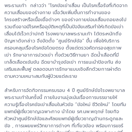
พระรามเก้า กล่าวว่า “โรคข้อเข่าเสื่อม เป็นโรคเรื้อรังที่เกิดจาก
ความเสื่อมของร่างกาย เมื่อวัยเพิ่มขึ้นการทำงานของ
โครงสร้างหรือเนื้อเยื่อต่างๆ ของร่างกายย่อมเสื่อมถอยลงไป
รวมถึงอาจมีโรคหรืออุบัติเหตุที่เป็นปัจจัยเสริมทำให้เกิดข้อเข่า
เสื่อมได้เร็วกว่าปกติ โรงพยาบาลพระรามเก้า ได้ตระหนักถึง
ปัญหาดังกล่าว จึงจัดตั้ง “ศูนย์รักษ์ข้อ” ขึ้น เพื่อให้บริการ
ครอบคลุมเรื่องโรคข้อโดยตรง ตั้งแต่ตรวจคัดกรองสุขภาพ
เข่า รักษาอาการปวดเข่า ทั้งด้วยวิธีทานยา ฉีดน้ำเลือดที่มี
เกล็ดเลือดเข้มข้น ฉีดยาบำรุงข้อเข่า การแนะนำป้องกัน ส่ง
เสริมและฟื้นฟู ตลอดจนการรักษาแบบเชิงลึกด้วยการผ่าตัด
ตามความเหมาะสมกับผู้ป่วยแต่ละราย
สำหรับการจัดกิจกรรมครบรอบ 4 ปี ศูนย์รักษ์ข้อโรงพยาบาล
พระรามเก้าในครั้งนี้ ภายในงานมุ่งเน้นเรื่องการบรรยายให้
ความรู้เรื่องโรคข้อเข่าเสื่อมในหัวข้อ “ข้อใหม่ ชีวิตใหม่” โดยทีม
แพทย์ผู้เชี่ยวชาญเฉพาะทาง นำโดย รศ.นพ.พฤกษ์ ไชยกิจ
หัวหน้าศูนย์รักษ์ข้อและศัลยแพทย์ผู้เชี่ยวชาญด้านกระดูกและ
ข้อ , การเผยแพร่วิทยาการต่างๆ ที่เกี่ยวข้อง พร้อมการแชร์