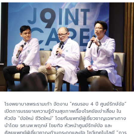
โรงพยาบาลพระรามเก้า จัดงาน “ครบรอบ 4 ปี ศูนย์รักษ์ข้อ”
เปิดการบรรยายความรู้ด้านสุขภาพเรื่องโรคข้อเข่าเสื่อม ใน
หัวข้อ “ข้อใหม่ ชีวิตใหม่” โดยทีมแพทย์ผู้เชี่ยวชาญเฉพาะทาง
นำโดย รศ.นพ.พฤกษ์ ไชยกิจ หัวหน้าศูนย์รักษ์ข้อ และ
ศัลยแพทย์ผู้เชี่ยวชาญด้านกระดูกและข้อ โชว์เทคโนโลยี “การ