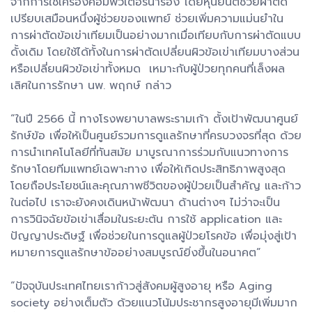
จากการใช้เครื่องคอมพิวเตอร์นำร่อง โดยหุ่นยนต์ช่วยผ่าตัด
เปรียบเสมือนหนึ่งผู้ช่วยของแพทย์ ช่วยเพิ่มความแม่นยำใน
การผ่าตัดข้อเข่าเทียมเป็นอย่างมากเมื่อเทียบกับการผ่าตัดแบบ
ดั้งเดิม โดยใช้ได้ทั้งในการผ่าตัดเปลี่ยนผิวข้อเข่าเทียมบางส่วน
หรือเปลี่ยนผิวข้อเข่าทั้งหมด เหมาะกับผู้ป่วยทุกคนที่เล็งผล
เลิศในการรักษา นพ. พฤกษ์ กล่าว
“ในปี 2566 นี้ ทางโรงพยาบาลพระรามเก้า ตั้งเป้าพัฒนาศูนย์
รักษ์ข้อ เพื่อให้เป็นศูนย์รวมการดูแลรักษาที่ครบวงจรที่สุด ด้วย
การนำเทคโนโลยีที่ทันสมัย มาบูรณาการร่วมกับแนวทางการ
รักษาโดยทีมแพทย์เฉพาะทาง เพื่อให้เกิดประสิทธิภาพสูงสุด
โดยถือประโยชน์และคุณภาพชีวิตของผู้ป่วยเป็นสำคัญ และก้าว
ในต่อไป เราจะยังคงเดินหน้าพัฒนา ด้านต่างๆ ไม่ว่าจะเป็น
การวินิจฉัยข้อเข่าเสื่อมในระยะต้น การใช้ application และ
ปัญญาประดิษฐ์ เพื่อช่วยในการดูแลผู้ป่วยโรคข้อ เพื่อมุ่งสู่เป้า
หมายการดูแลรักษาข้ออย่างสมบูรณ์ยิ่งขึ้นในอนาคต”
“ปัจจุบันประเทศไทยเราก้าวสู่สังคมผู้สูงอายุ หรือ Aging
society อย่างเต็มตัว ด้วยแนวโน้มประชากรสูงอายุมีเพิ่มมาก