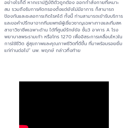
อย่างไรก็ดี หากเราปฏิบัติตัวถูกต้อง ออกกำลังกายที่เหมาะ
สม รวมถึงรับการคัดกรองตั้งแต่ยังไม่มีอาการ ก็สามารถ
ป้องกันและชะลอการเกิดโรคได้ ทั้งนี้ ท่านสามารถเข้ารับบริการ
และขอคำปรึกษาจากทีมแพทย์ผู้เชี่ยวชาญเฉพาะทางและทีมสห
สาขาวิชาชีพเฉพาะด้าน ได้ที่ศูนย์รักษ์ข้อ ชั้น3 อาคาร A โรง
พยาบาลพระรามเก้า หรือโทร 1270 เพื่ออิสระการเคลื่อนไหวใน
การใช้ชีวิต สู่สุขภาพและคุณภาพชีวิตที่ดีขึ้น ที่มาพร้อมรอยยิ้ม
แก่ท่านต่อไป” นพ. พฤกษ์ กล่าวทิ้งท้าย