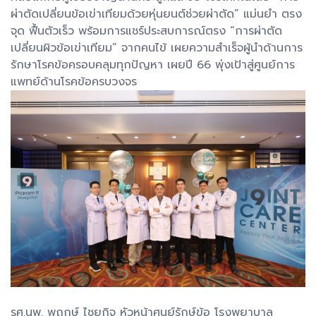
ผ่าตัดเปลี่ยนข้อเข่าเทียมด้วยหุ่นยนต์ช่วยผ่าตัด” แม่นยำ ตรง
จุด ฟื้นตัวเร็ว พร้อมการแชร์ประสบการณ์ตรง “การผ่าตัด
เปลี่ยนผิวข้อเข่าเทียม” จากคนไข้ เผยความสำเร็จผู้นำด้านการ
รักษาโรคข้อครอบคลุมทุกปัญหา เผยปี 66 พุ่งเป้าสู่ศูนย์การ
แพทย์ด้านโรคข้อครบวงจร
รศ.นพ. พฤกษ์ ไชยกิจ หัวหน้าศูนย์รักษ์ข้อ โรงพยาบาล