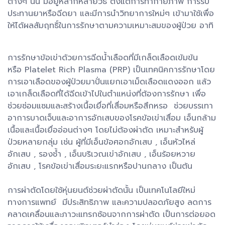
ต่างๆ นั้น มีอยู่หลากหลายวิธี ตั้งแต่การทำกายภาพ การรับ
ประทานยาหรือฉีดยา และมีการนำวิทยาการใหม่ๆ เข้ามาใช้เพื่อ
ให้ได้ผลสัมฤทธิ์ในการรักษาตามความเหมาะสมของผู้ป่วย อาทิ
การรักษาข้อเข่าด้วยการฉีดน้ำเลือดที่มีเกล็ดเลือดเข้มข้น
หรือ Platelet Rich Plasma (PRP) เป็นเทคนิคการรักษาโดย
การเอาเลือดของผู้ป่วยมาปั่นแยกเอาเม็ดเลือดแดงออก แล้ว
เอาเกล็ดเลือดที่ได้ฉีดเข้าไปในตำแหน่งที่ต้องการรักษา เพื่อ
ช่วยซ่อมแซมและสร้างเนื้อเยื่อที่เสื่อมหรือสึกหรอ ช่วยบรรเทา
อาการบาดเจ็บและอาการอักเสบของโรคข้อเข่าเสื่อม เอ็นกล้าม
เนื้อและเนื้อเยื่ออ่อนต่างๆ โดยไม่ต้องผ่าตัด เหมาะสำหรับผู้
ป่วยหลายกลุ่ม เช่น ผู้ที่มีเอ็นข้อศอกอักเสบ , เอ็นหัวไหล่
อักเสบ , รองช้ำ , เอ็นบริเวณเข่าอักเสบ , เอ็นร้อยหวาย
อักเสบ , โรคข้อเข่าเสื่อมระยะแรกหรือปานกลาง เป็นต้น
การผ่าตัดโดยใช้หุ่นยนต์ช่วยผ่าตัดนั้น เป็นเทคโนโลยีใหม่
ทางการแพทย์ มีประสิทธิภาพ และความปลอดภัยสูง ลดการ
คลาดเคลื่อนและภาวะแทรกซ้อนจากการผ่าตัด เป็นการต่อยอด