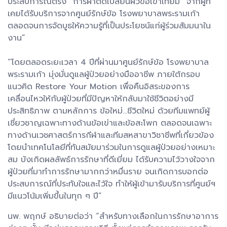
ประสบการณ์ตรง “การผ่าตัดเปลี่ยนผิวข้อเข่าเทียม” จากผู้ที่
เคยได้รับบริการจากศูนย์รักษ์ข้อ โรงพยาบาลพระรามเก้า
ตลอดจนการจัดบูธให้ความรู้ที่เป็นประโยชน์แก่ผู้ร่วมสัมมนาใน
งาน”
“โดยตลอดระยะเวลา 4 ปีที่ผ่านมาศูนย์รักษ์ข้อ โรงพยาบาล
พระรามเก้า มุ่งมั่นดูแลผู้ป่วยอย่างมืออาชีพ ภายใต้กรอบ
แนวคิด Restore Your Motion เพื่อคืนอิสระของการ
เคลื่อนไหวให้กับผู้ป่วยที่มีปัญหาให้กลับมาใช้ชีวิตอย่างมี
ประสิทธิภาพ ตามหลักการ ข้อใหม่...ชีวิตใหม่ ด้วยทีมแพทย์ผู้
เชี่ยวชาญเฉพาะทางด้านข้อเข่าและข้อสะโพก ตลอดจนเฉพาะ
ทางด้านเวชศาสตร์การกีฬาและทีมสหสาขาวิชาชีพที่เกี่ยวข้อง
โดยนำเทคโนโลยีที่ทันสมัยมาร่วมในการดูแลผู้ป่วยอย่างเหมาะ
สม บังเกิดผลลัพธ์การรักษาที่ดีเยี่ยม ได้รับความไว้วางใจจาก
ผู้ป่วยที่มาทำการรักษามากกว่าหมื่นราย จนเกิดการบอกต่อ
ประสบการณ์ที่ประทับใจและไว้ใจ ทำให้ผู้เข้ามารับบริการที่ศูนย์ฯ
มีแนวโน้มเพิ่มขึ้นในทุก ๆ ปี”
นพ. พฤกษ์ อธิบายต่อว่า “สำหรับทางเลือกในการรักษาอาการ