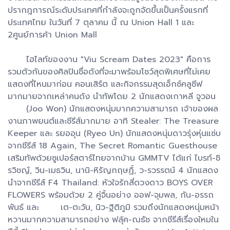
ปรากฎการณ์ระดับประเทศที่กำลังจะถูกจัดขึ้นเป็นครั้งแรกที่
ประเทศไทย ในวันที่ 7 ตุลาคม นี้ ณ Union Hall 1 และ
2ศูนย์การค้า Union Mall
ไฮไลท์ของงาน "Viu Scream Dates 2023" คือการ
รวมตัวกันของศิลปินชื่อดังที่จะมาพร้อมโชว์สุดพิเศษที่ไม่เคย
แสดงที่ไหนมาก่อน คอนเสิร์ต และกิจกรรมสุดเอ็กซ์คลูซีฟ
มากมายจากเหล่าคนดัง นำทัพโดย 2 นักแสดงเกาหลี จูวอน
(Joo Won) นักแสดงหนุ่มมากความสามารถ เจ้าของผล
งานภาพยนต์และชีรีส์มากมาย อาทิ Stealer: The Treasure
Keeper และ รยออุน (Ryeo Un) นักแสดงหนุ่มดาวรุ่งหุ่นแซ่บ
จากชีรีส์ 18 Again, The Secret Romantic Guesthouse
เสริมทัพด้วยซูเปอร์สตาร์ไทยจากบ้าน GMMTV ได้แก่ ไบรท์-ชิ
รวิชญ์, วิน-เมธวิน, นานิ-หิรัญกฤษฏิ์, ว-รวรรตน์ 4 นักแสดง
นำจากชีรีส์ F4 Thailand: หัวใจรักสี่ดวงดาว BOYS OVER
FLOWERS พร้อมด้วย 2 คู่จิ้นอย่าง ออฟ-จุมพล, กัน-อรรถ
พันธ์ และ เต-ตะวัน, นิว-ฐิติภูมิ รวมถึงนักแสดงหนุ่มหน้า
หวานมากความสามารถอย่าง ฟลุ้ค-ณธัช จากชีรีส์เรื่องใหมใน