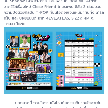
ปีนี้ Shadow เงา/ล่า/ตาย และเหล่านักแสดง Viu Artist
จากชีรีส์เรื่องใหม่ Close Friend โคตรแฟน ซีซัน 3 ต่อขบวน
ความปังด้วยศิลปิน T-POP ที่ขนไอดอลเจนใหม่มากันทั้ง เกิร์ล
กรุ๊ป และ บอยแบนด์ อาทิ 4EVE,ATLAS, SIZZY, 4MIX,
LYKN เป็นต้น
นอกจากนี้ ภายในงานยังโซนกิจกรรมที่น่าสนใจภายใน