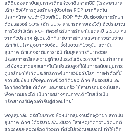
สถิติของสถาบันสุขภาพเด็กแห่งชาติมหาราชินี (โรงพยาบาล
เด็ก) ซึ่งให้การดูแลรักษาผู้ป่วยโรค ROP มากที่สุดใน
ประเทศไทย พบว่าผู้ป่วยที่เป็น ROP ที่จำเป็นต้องรับการรักษา
ด้วยเลเซอร์ 50% (อีก 50% สามารถหายเองได้) จึงประมาณ
การได้ว่ามีเด็ก ROP ที่ควรได้รับการรักษาในแต่ละปี 2,500 คน
จากทั่วประเทศ ผู้ป่วยเด็กที่มารับการรักษาเฉพาะทางด้านจักษุ
เด็กที่เป็นโรคยุ่งยากซับซ้อน ซึ่งในขณะที่ปัจจุบัน สถาบัน
สุขภาพเด็กแห่งชาติมหาราชินี ทีมบุคลากรที่มากด้วย
ประสบการณ์และความรู้ทักษะในระดับเชี่ยวชาญเทียบเท่าสากล
แต่ยังคงขาดแคลนเทคโนโลยีระดับสูงที่ใช้ในการสนับสนุนการ
ดูแลรักษาให้เกิดประสิทธิภาพในการวินิจฉัยโรค การผ่าตัดที่มี
ความซับซ้อน เพื่อคุณภาพชีวิตที่ดีของเด็กๆ คืนรอยยิ้มและ
โลกที่สดใสให้แก่เด็กๆ และครอบครัว ให้สามารถมองเห็นและ
พึ่งพาตนเองได้ เป็นการสร้างคุณภาพเด็กไทยซึ่งเป็น
ทรัพยากรที่มีคุณค่าคืนสู่สังคมไทย”
พญ.สุมาลิน ตรัยไชยาพร หัวหน้ากลุ่มงานจักษุวิทยา สถาบัน
สุขภาพเด็กฯ ได้อธิบายเพิ่มเติมว่า “สาเหตุเกิดความผิดปกติ
ของระบบหลอดเลือดที่จอตา ที่ยังไม่เจริญสมบรูณ์ ทำให้เด็ก