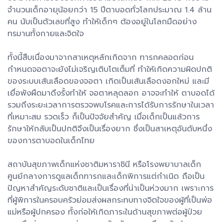
จำนวนเด็กอายุน้อยกว่า 15 ปีตาบอดทั่วโลกประมาณ 1.4 ล้าน
คน นับเป็นตัวเลขที่สูง ทำให้เด็กๆ ต้องอยู่ในโลกมืดอย่าง
ทรมานทั้งกายและจิตใจ
ทั้งนี้สืบเนื่องมาจากสาเหตุหลักเกิดจาก ทารกคลอดก่อน
กำหนดจอตาจะยังไม่เจริญเติบโตเต็มที่ ทำให้เกิดความผิดปกติ
ของระบบเส้นเลือดของจอตา เกิดเป็นเส้นเลือดงอกใหม่ และมี
เยื่อพังผืดมาดึงรั้งทำให้ จอตาหลุดลอก อาจจะทำให้ ตาบอดได้
รวมถึงระยะเวลาการตรวจพบโรคและการได้รับการรักษาในเวลา
ที่เหมาะสม รวดเร็ว ก็เป็นปัจจัยสำคัญ เมื่อเด็กเป็นแล้วการ
รักษาให้กลับเป็นปกติจึงเป็นเรื่องยาก ซึ่งเป็นสาเหตุอันดับหนึ่ง
ของการตาบอดในเด็กไทย
สถาบันสุขภาพเด็กแห่งชาติมหาราชินี หรือโรงพยาบาลเด็ก
ศูนย์กลางการดูแลเด็กทารกและเด็กพิการแต่กำเนิด ถือเป็น
ปัญหาสำคัญระดับชาติและเป็นเรื่องที่น่าเป็นห่วงมาก เพราะการ
ที่ผู้พิการในครอบครัวย่อมส่งผลกระทบทางจิตใจของผู้ที่เป็นพ่อ
แม่หรือผู้ปกครอง ทั้งก่อให้เกิดภาระในด้านสุขภาพต่อผู้ป่วย