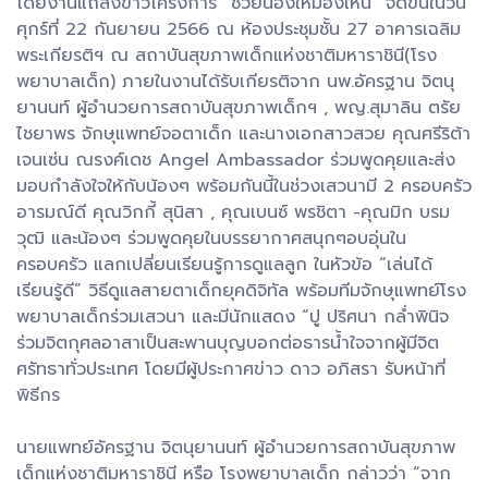
โดยงานแถลงข่าวโครงการ “ช่วยน้องให้มองเห็น” จัดขึ้นในวัน
ศุกร์ที่ 22 กันยายน 2566 ณ ห้องประชุมชั้น 27 อาคารเฉลิม
พระเกียรติฯ ณ สถาบันสุขภาพเด็กแห่งชาติมหาราชินี(โรง
พยาบาลเด็ก) ภายในงานได้รับเกียรติจาก นพ.อัครฐาน จิตนุ
ยานนท์ ผู้อำนวยการสถาบันสุขภาพเด็กฯ , พญ.สุมาลิน ตรัย
ไชยาพร จักษุแพทย์จอตาเด็ก และนางเอกสาวสวย คุณศรีริต้า
เจนเซ่น ณรงค์เดช Angel Ambassador ร่วมพูดคุยและส่ง
มอบกำลังใจให้กับน้องๆ พร้อมกันนี้ในช่วงเสวนามี 2 ครอบครัว
อารมณ์ดี คุณวิกกี้ สุนิสา , คุณเบนซ์ พรชิตา -คุณมิก บรม
วุฒิ และน้องๆ ร่วมพูดคุยในบรรยากาศสนุกๆอบอุ่นใน
ครอบครัว แลกเปลี่ยนเรียนรู้การดูแลลูก ในหัวข้อ “เล่นได้
เรียนรู้ดี” วิธีดูแลสายตาเด็กยุคดิจิทัล พร้อมทีมจักษุแพทย์โรง
พยาบาลเด็กร่วมเสวนา และมีนักแสดง “ปู ปริศนา กล่ำพินิจ
ร่วมจิตกุศลอาสาเป็นสะพานบุญบอกต่อธารน้ำใจจากผู้มีจิต
ศรัทธาทั่วประเทศ โดยมีผู้ประกาศข่าว ดาว อภิสรา รับหน้าที่
พิธีกร
นายแพทย์อัครฐาน จิตนุยานนท์ ผู้อำนวยการสถาบันสุขภาพ
เด็กแห่งชาติมหาราชินี หรือ โรงพยาบาลเด็ก กล่าวว่า “จาก