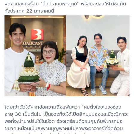
ผลงานละครเรื่อง “มือปราบมหาอุตม์” พร้อมลงจอให้ได้ชมกัน
ทั่วประเทศ 22 มกราคมนี้
โดยเจ้าตัวได้ฝากข้อความถึงแฟนๆว่า “ผมตั้งใจจะบวชช่วง
อายุ 30 เป็นต้นไป เป็นช่วงที่จะได้เปิดอีกมุมมองและมีวุฒิภาวะ
พอที่จะนำมาปรับใช้ในชีวิต ช่วงเตรียมตัวผมคุยกับพี่เกรทบ่อ
ยมากเหมือนเป็นสะพานบุญพาผมไปหาพระอาจารย์ที่วัดด้วย