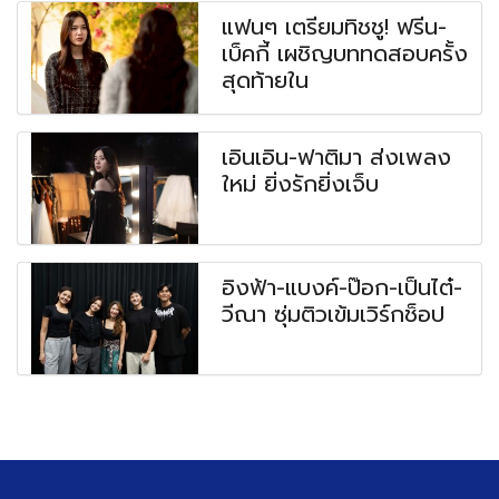
แฟนๆ เตรียมทิชชู! ฟรีน-
เบ็คกี้ เผชิญบททดสอบครั้ง
สุดท้ายใน
เอินเอิน-ฟาติมา ส่งเพลง
ใหม่ ยิ่งรักยิ่งเจ็บ
อิงฟ้า-แบงค์-ป๊อก-เป็นไต๋-
วีณา ซุ่มติวเข้มเวิร์กช็อป