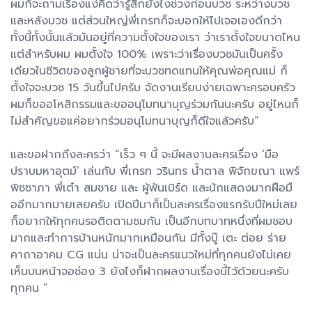
ผมก็จะถามเรื่องแง่คิดว่ารู้สึกยังไงช่วงก่อนบวช ระหว่างบวช
และหลังบวช แต่ส่วนใหญ่พี่เกรทก็จะบอกให้ไปเจอเองดีกว่า
ทั้งนี้ทั้งนั้นแล้วมันอยู่ที่ความตั้งใจของเรา ว่าเราตั้งใจขนาดไหน
แต่สำหรับผม ผมตั้งใจ 100% เพราะว่าเรื่องบวชมันเป็นครั้ง
เดียวในชีวิตของลูกผู้ชายที่จะบวชทดแทนให้คุณพ่อคุณแม่ ก็
ตั้งใจจะบวช 15 วันขึ้นไปครับ จัดงานเรียบง่ายเฉพาะครอบครัว
ผมก็ขออโหสิกรรมและขออนุโมทนาบุญร่วมกันนะครับ อยู่ไหนก็
ไม่สำคัญขอแค่อยากร่วมอนุโมทนาบุญก็ดีใจแล้วครับ”
และขอฝากถึงละครว่า “เร็ว ๆ นี้ จะมีผลงานละครเรื่อง ‘มือ
ปราบมหาอุตม์’ เล่นกับ พี่เกรท วรินทร น้ำตาล พิจักขณา แพร์
พิชชาภา พี่เต๋า สมชาย และ ผู้พันเบิร์ด และนักแสดงมากฝือมื
ออีกมากมายเลยครับ เปิดปีมาก็เป็นละครเรื่องแรกรับปีใหม่เลย
ก็อยากให้ทุกคนรอติดตามชมกัน เป็นอีกบทบาทหนึ่งที่ผมชอบ
มากและทำการบ้านหนักมากเหมือนกัน มีทั้งบู๊ เตะ ต่อย ร่าย
คาถาอาคม CG แน่น น่าจะเป็นละครแนวใหม่ที่ทุกคนยังไม่เคย
เห็นบนหน้าจอช่อง 3 ยังไงก็ฝากผลงานเรื่องนี้ไว้ด้วยนะครับ
ทุกคน ”