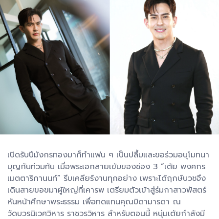
เปิดรับปีมังกรทองมาก็ทำแฟน ๆ เป็นปลื้มและขอร่วมอนุโมทนา
บุญกันท่วมท้น เมื่อพระเอกสายเข้มของช่อง 3 “เต้ย พงศกร
เมตตาริกานนท์” รีบเคลียร์งานทุกอย่าง เพราะได้ฤกษ์บวชจึง
เดินสายขอขมาผู้ใหญ่ที่เคารพ เตรียมตัวเข้าสู่ร่มกาสาวพัสตร์
หันหน้าศึกษาพระธรรม เพื่อทดแทนคุณบิดามารดา ณ
วัดบวรนิเวศวิหาร ราชวรวิหาร สำหรับตอนนี้ หนุ่มเต้ยกำลังมี