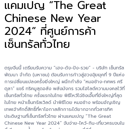
แคมเปญ “The Great
Chinese New Year
2024” ที่ศูนย์การค้า
เซ็นทรัลทั่วไทย
ตรุษจีนนี้ เตรียมรับความ “เฮง-ดัง-ปัง-รวย” - บริษัท เซ็นทรัล
พัฒนา จำกัด (มหาชน) ต้อนรับการก้าวสู่ฮวงจุ้ยยุคที่ 9 ปีแห่ง
การเปลี่ยนแปลงครั้งยิ่งใหญ่ ผนึกกำลัง “หมอช้าง-ทศพร ศรี
ตุลา” แชร์ ทริคมูสุดอลัง พลังมังกร รวมไฮไลต์ความมงคลไว้ที่
เซ็นทรัลทั่วไทย ครั้งแรกในไทย พิธีไหว้ไฉ่ซิงเอี๊ยที่ยิ่งใหญ่ที่สุด
ในไทย หน้าเซ็นทรัลเวิลด์ นำพิธีโดย หมอช้าง พร้อมอัญเชิญ
เทพเจ้าศักดิ์สิทธิ์ที่หาโอกาสสักการะได้ยากจากทั่วสารทิศ
ประดิษฐานที่เซ็นทรัลทั่วไทย ผ่านแคมเปญ “The Great
Chinese New Year 2024” จับจ่าย-ไหว้-กิน-เที่ยวครบจบใน