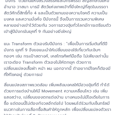
"มังกร" ตัวแทนแห่งสรวงสรรค์และจักรพรรดิ์ สัญลักษณ์แห่ง
อำนาจ วาสนา บารมี สัตว์แห่งเทพเจ้าที่ยิ่งใหญ่ที่สุดในบรรดา
สัตว์ศักดิ์สิทธิ์ทั้ง 4 และเป็นตัวแทนของความโชคดี ความเป็น
มงคล และความมั่งคั่ง ปีมังกรนี้ จึงเป็นการรวมความพิเศษ
หลายอย่างเข้าไว้ด้วยกัน วงการฮวงจุ้ยทั่วโลกมีการเตรียมตัว
เข้าสู่ปีมังกรในยุคที่ 9 กันอย่างยิ่งใหญ่
แนะ Transform ตัวเองรับปีมังกร : “เพื่อเป็นการเริ่มต้นที่ดีปี
มังกร ยุคที่ 9 จึงขอแนะนำให้เปลี่ยนของใช้เกี่ยวกับเงินๆ
ทองๆ เช่น กระเป๋าสตางค์, เคสโทรศัพท์มือถือ ไม่เพียงเท่านั้น
เราจะต้อง Transform ตัวเองไม่ให้ตกยุค ด้วยการ
เปลี่ยนแปลงเสื้อผ้า หน้า ผม นอกจากนี้ ถ้าอยากมีโชคก็ต้องมี
ที่ให้โชคอยู่ ด้วยการเป
ลี่ยนแปลงสภาพแวดล้อม เพิ่มพลังมงคลให้มีฮวงจุ้ยที่ดี ทำได้
ด้วยการแต่งบ้านให้มี Movement ความเคลื่อนไหว เช่น เพิ่ม
แสงสว่าง, เปลี่ยนของตกแต่งบ้าน บางคนจะไม่มีไอเดียในการ
ซื้อ แต่ตอนนี้ไม่ต้องกังวลอีกต่อไป โดยผมได้ร่วมกับเซ็นทรัลมี
แนวทางในการเลือกซื้อสินค้าให้ถูกหลัก เพื่อเปลี่ยนแปลงตัวเรา