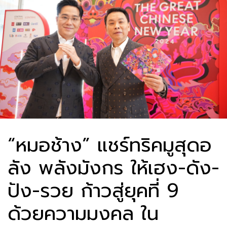
“หมอช้าง” แชร์ทริคมูสุดอ
ลัง พลังมังกร ให้เฮง-ดัง-
ปัง-รวย ก้าวสู่ยุคที่ 9
ด้วยความมงคล ใน