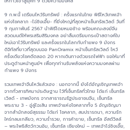
ให้ก้าวเข้าสู่ยุคที่ 9 ด้วยความมงคล”
9 ก.พ.นี้ เตรียมไหว้รับทรัพย์ : ครั้งแรกในไทย พิธีไหว้เทพเจ้า
แห่งโชคลาภ -ไฉ่ซิงเอี๊ย- ที่ยิ่งใหญ่ที่สุดหน้าเซ็นทรัลเวิลด์ วันที่
9 กุมภาพันธ์ 2567 นำพิธีโดยหมอช้าง พร้อมคณะสงฆ์จีน
สวดมนต์ให้พรเสริมสิริมงคล อย่าลืมเตรียมกระเป๋าสตางค์ใบ
ใหม่เอาไว้รับทรัพย์ และครั้งแรกในโลกกับกำแพง 9 มังกร
ดิจิทัลที่ยาวที่สุดบนจอ PanOramix หน้าเซ็นทรัลเวิลด์ ไหว้
ครั้งเดียวโชคดีตลอด 20 หากเดินทางด้วยรถไฟฟ้า ขอให้มาที่
ประตูด้านหน้าศูนย์ฯ เพื่อทุกท่านรับพลังแห่งความมงคลผ่าน
กำแพง 9 มังกร
รวมเทพเจ้าจีนไหว้แล้วเฮง : นอกจากนี้ ยังได้อัญเชิญเทพเจ้า
จากทั่วสารทิศมาประดิษฐาน ไว้ที่เซ็นทรัลทั่วไทย ได้แก่ เซ็นทรัล
เวิลด์ - เทพมังกร จากสาธารณรัฐประชาชนจีน, เซ็นทรัล
พระราม 3 - อู่ลู่ไฉเสิน เทพเจ้าแห่งโชคลาภทั้ง 5 อัญเชิญมา
จากสำนักสงฆ์สุธรรม ได้แก่ โชคลาภ, สมปรารถนา, ความรัก
ใคร่กลมเกลียว, ความร่ำรวย, การค้าขาย, เซ็นทรัล อีสต์วิลล์
– พระโพธิสัตว์กวนอิม, เซ็นทรัล เชียงใหม่ – เทพเจ้าไฉ่ซิงเอี๊ย,