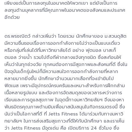
เพียงแต่เป็นการลงทุนในอนาคตให้พวกเขา แต่ยังเป็นการ
ลงทุนด้านบุคลากรที่มีคุณภาพในอนาคตของสังคมและประเทศ
อีกด้วย
ดร.พรชณิตว์ กล่าวเพิ่มว่า โดยรวม นักศึกษาของ ม.สวนดุสิต
มีความชื่นชอบเรื่องการออกกำลังกายไม่ว่าจะเป็นแบบเดี่ยว
หรือกลุ่มที่เล่นได้ที่มหาวิทยาลัยได้ อย่าง ฟุตบอล บาสเก็
ตบอล ว่ายน้ำ รวมไปถึงกีฬากลางแจ้งทุกชนิด ซึ่งสะท้อนให้
เห็นว่าในทุกช่วงวัย ทุกคนต้องการมีสุขภาพและสังคมที่ดี ซึ่งใน
ปัจจุบันเด็กรุ่นใหม่ก็มีความสนใจการออกกำลังกายที่หลาก
หลายมากยิ่งขึ้น นักศึกษาจำนวนมากเลือกที่จะเข้ายิมไป
ฟิตเนส เพราะมีอุปกรณ์ครบครันและเหมาะสำหรับการฝึกกล้าม
เนื้อหลายรูปแบบ และต้องการจัดสมดุลของเวลาระหว่างการ
เรียนและการดูแลสุขภาพ ในจุดนี้ทางมหาวิทยลัยฯ จึงมองหา
พันธมิตรคุณภาพด้านยิมเพื่อมาสนับสนุนในกิจกรรมตรงนี้ ซึ่ง
นับว่าเป็นโอกาสที่ดี ที่ Jetts Fitness ได้มาร่วมกับทางมหาวิ
ทยาลัยฯ ในการส่งเสริมสุขภาวะที่ดีให้กับนักศึกษา และเราเห็น
ว่า Jetts Fitness มีจุดเด่น คือ เปิดบริการ 24 ชั่วโมง ซึ่ง