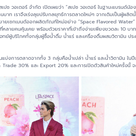
ซ วอเตอร์ จำกัด เปิดเผยว่า “สเปซ วอเตอร์ ในฐานะแบรนด์น้องให
าท เราจึงเร่งลุยปรับกลยุทธ์การตลาดใหม่ๆ จากเดิมเป็นผู้ผลิตน้ำด
ยายเซกเมนต์ออกผลิตภัณฑ์ใหม่อย่าง “Space Flavored Water” น้
ื่นที่หลายคนคุ้นเคย พร้อมด้วยราคาที่เข้าถึงง่ายเพียงขวดละ 10 บา
ย์ผู้บริโภคทั้งกลุ่มผู้ซื้อน้ำดื่ม น้ำแร่ และเครื่องดื่มผสมวิตามิน 
่งการตลาดจากทั้ง 3 กลุ่มคือน้ำเปล่า น้ำแร่ และน้ำวิตามิน ในป
rade 30% และ Export 20% และการเปิดตัวสินค้าใหม่ครั้งนี้ จะเ