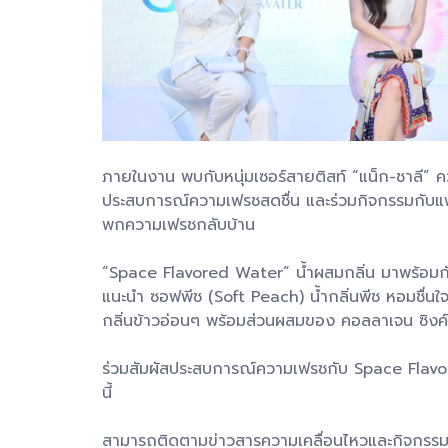
ภายในงาน พบกับหนุ่มเซอร์สายติสท์ “แน็ก-ชาลี” ค
ประสบการณ์ความเฟรชสดชื่น และร่วมกิจกรรมกับแฟนค
พกความเฟรชกลับบ้าน
“Space Flavored Water” น้ำผสมกลิ่น มาพร้อมกับ
แนะนำ ซอฟพีช (Soft Peach) น้ำกลิ่นพีช หอมชื่นใ
กลิ่นข้าวอ่อนๆ พร้อมส่วนผสมของ คอลลาเจน ซิงค์ แล
ร่วมสัมผัสประสบการณ์ความเฟรชกับ Space Flavore
นี้
สามารถติดตามข่าวสารความเคลื่อนไหวและกิจกรร