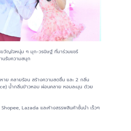
ัญใจหนุ่ม ๆ มุก-วรนิษฐ์ ที่มาร่วมแชร์
งานรับความสนุก
ะหาย คลายร้อน สร้างความสดชื่น และ 2 กลิ่น
ice) น้ำกลิ่นข้าวหอม ผ่อนคลาย หอมละมุน ด้วย
 Shopee, Lazada และห้างสรรพสินค้าชั้นนำ เร็วๆ