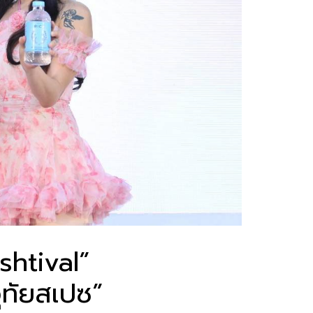
shtival”
ุทัยสเปซ”