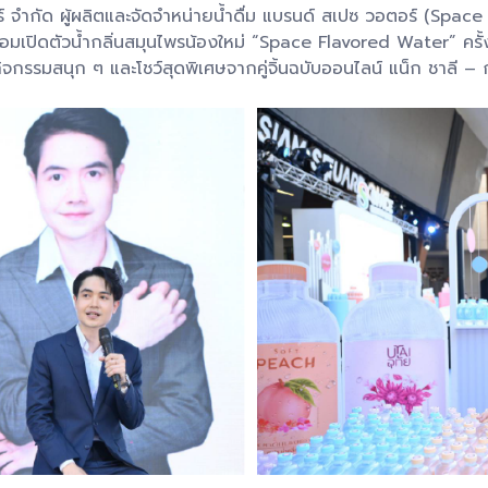
์ จำกัด ผู้ผลิตและจัดจำหน่ายน้ำดื่ม แบรนด์ สเปซ วอตอร์ (Spac
เปิดตัวน้ำกลิ่นสมุนไพรน้องใหม่ “Space Flavored Water” ครั้ง
กิจกรรมสนุก ๆ และโชว์สุดพิเศษจากคู่จิ้นฉบับออนไลน์ แน็ก ชาลี 