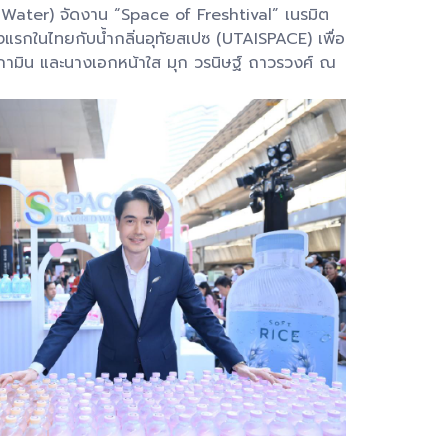
e Water) จัดงาน “Space of Freshtival” เนรมิต
แรกในไทยกับน้ำกลิ่นอุทัยสเปซ (UTAISPACE) เพื่อ
– กามิน และนางเอกหน้าใส มุก วรนิษฐ์ ถาวรวงศ์ ณ