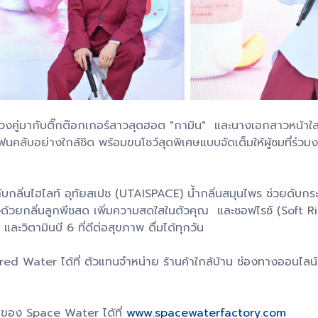
วงคู่มากับติ๊กต๊อกเกอร์สาวสุดฮอต "กามิน" และนางเอกสาวหน้าใสขว
ลับอย่างใกล้ชิด พร้อมขนโชว์สุดพิเศษแบบจัดเต็มให้ผู้ชมที่ร่วม
กลิ่นไฮไลท์ อุทัยสเปซ (UTAISPACE) น้ำกลิ่นสมุนไพร ช่วยดับกร
จด้วยกลิ่นลูกพีชสด เพิ่มความสดใสในตัวคุณ และซอฟไรซ์ (Soft R
ะวิตามินบี 6 ที่ดีต่อสุขภาพ ดื่มได้ทุกวัน
d Water ได้ที่ ตัวแทนจำหน่าย ร้านค้าใกล้บ้าน ช่องทางออนไลน์
มของ Space Water ได้ที่
www.spacewaterfactory.com