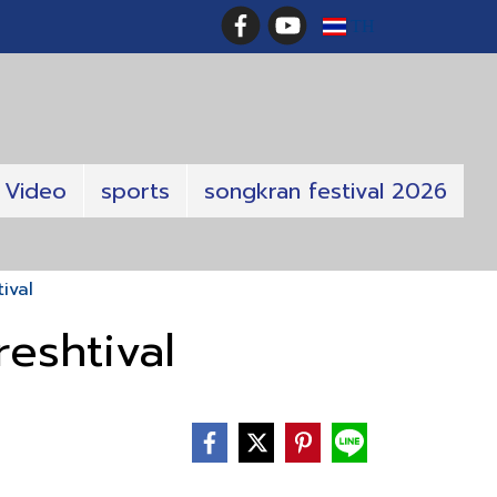
TH
Video
sports
songkran festival 2026
ival
reshtival