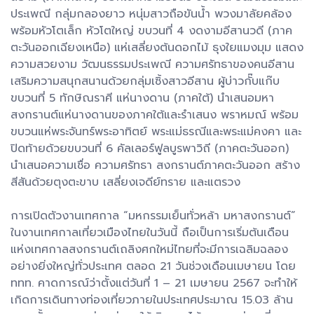
ประเพณี กลุ่มกลองยาว หนุ่มสาวถือขันน้ำ พวงมาลัยคล้อง
พร้อมหัวโตเล็ก หัวโตใหญ่ ขบวนที่ 4 งดงามอีสานวดี (ภาค
ตะวันออกเฉียงเหนือ) แห่เสลี่ยงต้นดอกไม้ ธุงใยแมงมุม แสดง
ความสวยงาม วัฒนธรรมประเพณี ความศรัทธาของคนอีสาน
เสริมความสนุกสนานด้วยกลุ่มเซิ้งสาวอีสาน ผู้บ่าวกั๊บแก๊บ
ขบวนที่ 5 ทักษิณราศี แห่นางดาน (ภาคใต้) นำเสนอมหา
สงกรานต์แห่นางดานของภาคใต้และรำเสนง พราหมณ์ พร้อม
ขบวนแห่พระจันทร์พระอาทิตย์ พระแม่ธรณีและพระแม่คงคา และ
ปิดท้ายด้วยขบวนที่ 6 คัลเลอร์ฟูลบูรพาวิถี (ภาคตะวันออก)
นำเสนอความเชื่อ ความศรัทธา สงกรานต์ภาคตะวันออก สร้าง
สีสันด้วยตุงตะขาบ เสลี่ยงเจดีย์ทราย และแตรวง
การเปิดตัวงานเทศกาล “มหกรรมเย็นทั่วหล้า มหาสงกรานต์”
ในงานเทศกาลเที่ยวเมืองไทยในวันนี้ ถือเป็นการเริ่มต้นเดือน
แห่งเทศกาลสงกรานต์เถลิงศกใหม่ไทยที่จะมีการเฉลิมฉลอง
อย่างยิ่งใหญ่ทั่วประเทศ ตลอด 21 วันช่วงเดือนเมษายน โดย
ททท. คาดการณ์ว่าตั้งแต่วันที่ 1 – 21 เมษายน 2567 จะทำให้
เกิดการเดินทางท่องเที่ยวภายในประเทศประมาณ 15.03 ล้าน