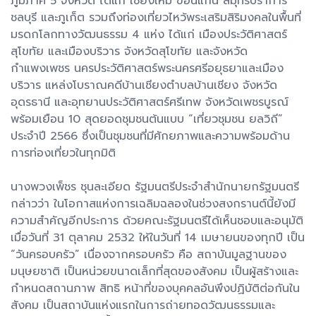
ภูมิภาค 5 จังหวัด ได้แก่ เชียงใหม่ ขอนแก่น สมุทรปราการ
ชลบุรี และภูเก็ต รวมถึงท่องเที่ยวไหว้พระเสริมสิริมงคลในพื้นที่
มรดกโลกทางวัฒนธรรม 4 แห่ง ได้แก่ เมืองประวัติศาสตร์
สุโขทัย และเมืองบริวาร จังหวัดสุโขทัย และจังหวัด
กำแพงเพชร นครประวัติศาสตร์พระนครศรีอยุธยาและเมือง
บริวาร แหล่งโบราณคดีบ้านเชียงตำบลบ้านเชียง จังหวัด
อุดรธานี และอุทยานประวัติศาสตร์ศรีเทพ จังหวัดเพชรบูรณ์
พร้อมเยือน 10 สุดยอดชุมชนต้นแบบ “เที่ยวชุมชน ยลวิถี”
ประจำปี 2566 ซึ่งเป็นชุมชนที่มีศักยภาพและความพร้อมด้าน
การท่องเที่ยวในทุกมิติ
นางพวงเพ็ชร ชุนละเอียด รัฐมนตรีประจำสำนักนายกรัฐมนตรี
กล่าวว่า ในโอกาสแห่งการเฉลิมฉลองในช่วงสงกรานต์นี้ยังมี
ความสำคัญอีกประการ ด้วยคณะรัฐมนตรีได้เห็นชอบและอนุมัติ
เมื่อวันที่ 31 ตุลาคม 2532 ให้ในวันที่ 14 เมษายนของทุกปี เป็น
“วันครอบครัว” เนื่องจากครอบครัว คือ สถาบันมูลฐานของ
มนุษยชาติ เป็นหน่วยขนาดเล็กที่สุดของสังคม เป็นผู้สร้างและ
กำหนดสถานภาพ สิทธิ หน้าที่ของบุคคลอันพึงปฏิบัติต่อกันใน
สังคม เป็นสถาบันแห่งแรกในการถ่ายทอดวัฒนธรรมและ