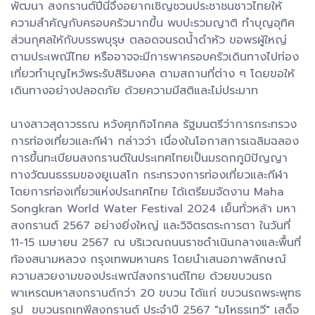
พัฒนา สงกรานต์ปีนี้จึงอยากเชิญชวนประชาชนชาวไทยให้
ความสำคัญกับครอบครัวมากขึ้น พบปะรวมญาติ ทำบุญอุทิศ
ส่วนกุศลให้กับบรรพบุรุษ ตลอดจนรดน้ำดำหัว ขอพรผู้ใหญ่
ตามประเพณีไทย หรืออาจจะมีการพาครอบครัวเดินทางไปท่อง
เที่ยวทำบุญไหว้พระรับสิริมงคล ตามสถานที่ต่าง ๆ โดยขอให้
เดินทางอย่างปลอดภัย ด้วยความมีสติและไม่ประมาท
นางสาวสุดาวรรณ หวังศุภกิจโกศล รัฐมนตรีว่าการกระทรวง
การท่องเที่ยวและกีฬา กล่าวว่า เนื่องในโอกาสการเฉลิมฉลอง
การขึ้นทะเบียนสงกรานต์ในประเทศไทยเป็นมรดกภูมิปัญญา
ทางวัฒนธรรมของยูเนสโก กระทรวงการท่องเที่ยวและกีฬา
โดยการท่องเที่ยวแห่งประเทศไทย ได้เตรียมจัดงาน Maha
Songkran World Water Festival 2024 เย็นทั่วหล้า มหา
สงกรานต์ 2567 อย่างยิ่งใหญ่ และวิจิตรตระการตา ในวันที่
11-15 เมษายน 2567 ณ บริเวณถนนราชดำเนินกลางและพื้นที่
ท้องสนามหลวง กรุงเทพมหานคร โดยนำเสนอภาพลักษณ์
ความสวยงามของประเพณีสงกรานต์ไทย ด้วยขบวนรถ
พาเหรดมหาสงกรานต์กว่า 20 ขบวน ได้แก่ ขบวนรถพระพุทธ
รูป ขบวนรถเทพีสงกรานต์ ประจำปี 2567 "มโหธรเทวี" เสด็จ