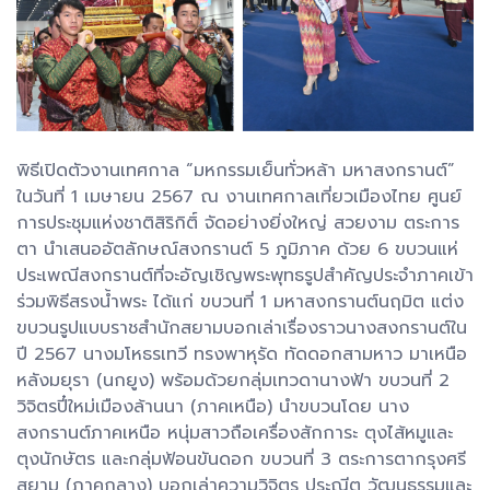
พิธีเปิดตัวงานเทศกาล “มหกรรมเย็นทั่วหล้า มหาสงกรานต์”
ในวันที่ 1 เมษายน 2567 ณ งานเทศกาลเที่ยวเมืองไทย ศูนย์
การประชุมแห่งชาติสิริกิติ์ จัดอย่างยิ่งใหญ่ สวยงาม ตระการ
ตา นำเสนออัตลักษณ์สงกรานต์ 5 ภูมิภาค ด้วย 6 ขบวนแห่
ประเพณีสงกรานต์ที่จะอัญเชิญพระพุทธรูปสำคัญประจำภาคเข้า
ร่วมพิธีสรงน้ำพระ ได้แก่ ขบวนที่ 1 มหาสงกรานต์นฤมิต แต่ง
ขบวนรูปแบบราชสำนักสยามบอกเล่าเรื่องราวนางสงกรานต์ใน
ปี 2567 นางมโหธรเทวี ทรงพาหุรัด ทัดดอกสามหาว มาเหนือ
หลังมยุรา (นกยูง) พร้อมด้วยกลุ่มเทวดานางฟ้า ขบวนที่ 2
วิจิตรปี๋ใหม่เมืองล้านนา (ภาคเหนือ) นำขบวนโดย นาง
สงกรานต์ภาคเหนือ หนุ่มสาวถือเครื่องสักการะ ตุงไส้หมูและ
ตุงนักษัตร และกลุ่มฟ้อนขันดอก ขบวนที่ 3 ตระการตากรุงศรี
สยาม (ภาคกลาง) บอกเล่าความวิจิตร ประณีต วัฒนธรรมและ