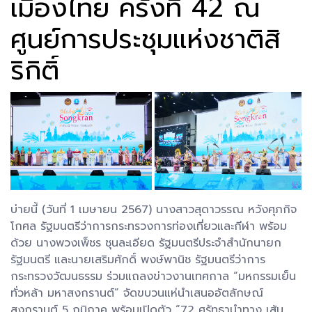
เมืองไทย ครั้งที่ 42 ณ
ศูนย์การประชุมแห่งชาติสิ
ริกิติ์
บ่ายนี้ (วันที่ 1 เมษายน 2567) นางสาวสุดาวรรณ หวังศุภกิจ
โกศล รัฐมนตรีว่าการกระทรวงการท่องเที่ยวและกีฬา พร้อม
ด้วย นางพวงเพ็ชร ชุนละเอียด รัฐมนตรีประจำสำนักนายก
รัฐมนตรี และนายเสริมศักดิ์ พงษ์พานิช รัฐมนตรีว่าการ
กระทรวงวัฒนธรรม ร่วมแถลงข่าวงานเทศกาล “มหกรรมเย็น
ทั่วหล้า มหาสงกรานต์” จัดขบวนแห่นำเสนออัตลักษณ์
สงกรานต์ 5 ภูมิภาค พร้อมเปิดตัว “72 ศรัทธานำทาง เส้น