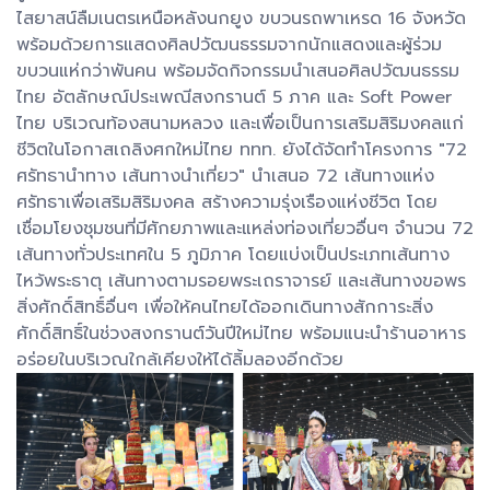
ไสยาสน์ลืมเนตรเหนือหลังนกยูง ขบวนรถพาเหรด 16 จังหวัด
พร้อมด้วยการแสดงศิลปวัฒนธรรมจากนักแสดงและผู้ร่วม
ขบวนแห่กว่าพันคน พร้อมจัดกิจกรรมนำเสนอศิลปวัฒนธรรม
ไทย อัตลักษณ์ประเพณีสงกรานต์ 5 ภาค และ Soft Power
ไทย บริเวณท้องสนามหลวง และเพื่อเป็นการเสริมสิริมงคลแก่
ชีวิตในโอกาสเถลิงศกใหม่ไทย ททท. ยังได้จัดทำโครงการ "72
ศรัทธานำทาง เส้นทางนำเที่ยว" นำเสนอ 72 เส้นทางแห่ง
ศรัทธาเพื่อเสริมสิริมงคล สร้างความรุ่งเรืองแห่งชีวิต โดย
เชื่อมโยงชุมชนที่มีศักยภาพและแหล่งท่องเที่ยวอื่นๆ จำนวน 72
เส้นทางทั่วประเทศใน 5 ภูมิภาค โดยแบ่งเป็นประเภทเส้นทาง
ไหว้พระธาตุ เส้นทางตามรอยพระเถราจารย์ และเส้นทางขอพร
สิ่งศักดิ์สิทธิ์อื่นๆ เพื่อให้คนไทยได้ออกเดินทางสักการะสิ่ง
ศักดิ์สิทธิ์ในช่วงสงกรานต์วันปีใหม่ไทย พร้อมแนะนำร้านอาหาร
อร่อยในบริเวณใกล้เคียงให้ได้ลิ้มลองอีกด้วย