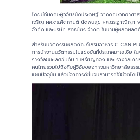
โดยมีทีมคณะผู้วิจัย/นักประดิษฐ์ จากคณะวิทยาศา
เจริญ ผศ.ดร.ศีตกานต์ นัดพบสุข ผศ.ดร.ฐาณิญา พงษ
จำกัด และบริษัท สิทธิบัตร จำกัด ในนามผู้ผลิตผลิตภ
สำหรับนวัตกรรมผลิตภัณฑ์เสริมอาหาร C CAN PLUS 
การนำงานนวัตกรรมไปแข่งขันที่ประเทศมาเลเซีย ในงาน
รางวัลชนะเลิศอันดับ 1 เหรียญทอง และ รางวัลเกีย
คนไทยรวมไปถึงทีมผู้วิจัยของทางมหาวิทยาลัยธรรมศา
แผนปัจจุบัน แล้วมีอาการดีขึ้นจนสามารถใช้ชีวิตได