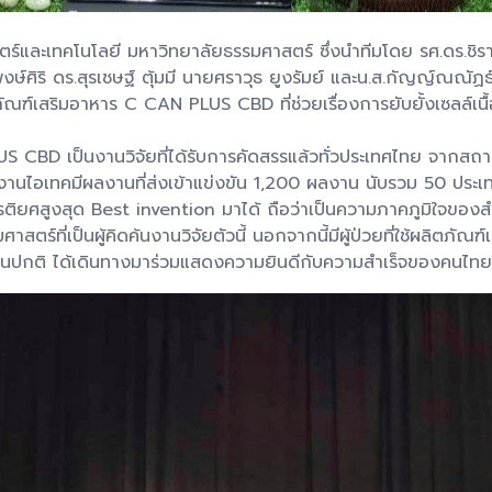
สตร์และเทคโนโลยี มหาวิทยาลัยธรรมศาสตร์ ซึ่งนำทีมโดย รศ.ดร.ชิ
์ศิริ ดร.สุรเชษฐ์ ตุ้มมี นายศราวุธ ยูงรัมย์ และน.ส.กัญญ์ณณัฏ
ัณฑ์เสริมอาหาร C CAN PLUS CBD ที่ช่วยเรื่องการยับยั้งเซลล์เนื้อร้
CBD เป็นงานวิจัยที่ได้รับการคัดสรรแล้วทั่วประเทศไทย จากสถาบั
ไอเทคมีผลงานที่ส่งเข้าแข่งขัน 1,200 ผลงาน นับรวม 50 ประเทศ ที่
รติยศสูงสุด Best invention มาได้ ถือว่าเป็นความภาคภูมิใจของส
สตร์ที่เป็นผู้คิดค้นงานวิจัยตัวนี้ นอกจากนี้มีผู้ป่วยที่ใช้ผลิต
้เป็นปกติ ได้เดินทางมาร่วมแสดงความยินดีกับความสำเร็จของคนไทยใน