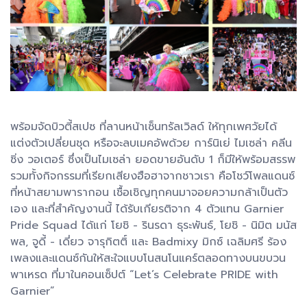
พร้อมจัดบิวตี้สเปซ ที่ลานหน้าเซ็นทรัลเวิลด์ ให้ทุกเพศวัยได้
แต่งตัวเปลี่ยนชุด หรือจะลบเมคอัพด้วย การ์นิเย่ ไมเซล่า คลีน
ซิ่ง วอเตอร์ ซึ่งเป็นไมเซล่า ยอดขายอันดับ 1 ก็มีให้พร้อมสรรพ
รวมทั้งกิจกรรมที่เรียกเสียงฮือฮาจากชาวเรา คือโชว์โพลแดนซ์
ที่หน้าสยามพารากอน เชื้อเชิญทุกคนมาจอยความกล้าเป็นตัว
เอง และที่สำคัญงานนี้ ได้รับเกียรติจาก 4 ตัวแทน Garnier
Pride Squad ได้แก่ โยชิ - รินรดา ธุระพันธ์, โยชิ - นิมิต มนัส
พล, จูดี้ - เดี่ยว จารุกิตติ์ และ Badmixy มิกซ์ เฉลิมศรี ร้อง
เพลงและแดนซ์กันให้สะใจแบบโนสนโนแคร์ตลอดทางบนขบวน
พาเหรด ที่มาในคอนเซ็ปต์ “Let’s Celebrate PRIDE with
Garnier”