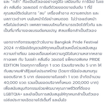
และ “กล้า” ที่จะเป็นตัวเองอย่างภูมิใจ เสมือนกับ การ์นิเย่ ไมเซ
ล่า คลีนซิ่ง วอลเตอร์ การันตีด้วยยอดขายอันดับ 1 ที่มี
คุณสมบัติเด่นในการ “ลบ” เครื่องสำอาง ความสกปรก และ
มลภาวะต่างๆ บนใบหน้าได้อย่างหมดจด ไม่ว่าจะแต่งหน้า
หรือไม่แต่งหน้า เพศสภาพแบบไหนก็สามารถเจิดได้ทั่วกัน และ
เป็นที่มาที่มาของแบรนด์แคมเปญ #ลบเพื่อกล้าเป็นตัวเอง
นอกจากกิจกรรมสุดว้าวในงาน Bangkok Pride Festival
2024 การ์นิเย่เชิญชวนให้ทุกคนเป็นส่วนหนึ่งร่วมสนับสนุน
ความเท่าเทียม ฉลองเดือนแห่งความภูมิใจในความหลากหลาย
ทางเพศ กับ ไมเซล่า คลีนซิ่ง วอเตอร์ แพ็คเกจพิเศษ PRIDE
EDITION โดยทุกการซื้อทุก 1 ขวด ร่วมบริจาคเงิน 5 บาท ให้
กับสมาคมฟ้าสีรุ้งแห่งประเทศไทย (โดยการ์นิเย่จะสมทบทุน
ยอดบริจาค 5 บาท ต่อยอดขายไมเซล่า 1 ขวด จำกัดจำนวน
40,000 ขวด รวมเป็นยอดบริจาคทั้งหมด 200,000 บาท)
เพื่อสนับสนุนกิจกรรมช่วยพัฒนาคุณภาพชีวิตที่ดีของ
LGBTQIA+ และยังเป็นการสนับสนุนให้ทุกคนกล้าเป็นตัวเอง
เปล่งประกายเฉิดฉายได้เต็มที่ และมั่นใจ