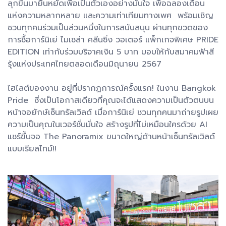
ลุกขึ้นมายืนหยัดเพื่อเป็นตัวเองอย่างมั่นใจ เพื่อฉลองเดือน
แห่งความหลากหลาย และความเท่าเทียมทางเพศ พร้อมเชิญ
ชวนทุกคนร่วมเป็นส่วนหนึ่งในการสนับสนุน ผ่านทุกขวดของ
การซื้อการ์นิเย่ ไมเซล่า คลีนซิ่ง วอเตอร์ แพ็กเกจพิเศษ PRIDE
EDITION เท่ากับร่วมบริจาคเงิน 5 บาท มอบให้กับสมาคมฟ้าสี
รุ้งแห่งประเทศไทยตลอดเดือนมิถุนายน 2567
ไฮไลต์ของงาน อยู่ที่ปรากฏการณ์ครั้งแรก! ในงาน Bangkok
Pride ซี่งเป็นโอกาสเดียวที่คุณจะได้แสดงความเป็นตัวตนบน
หน้าจอยักษ์เซ็นทรัลเวิลด์ เมื่อการ์นิเย่ ชวนทุกคนมาถ่ายรูปเผย
ความเป็นคุณในเวอร์ชั่นมั่นใจ สร้างรูปที่ไม่เหมือนใครด้วย AI
แชร์ขึ้นจอ The Panoramix ขนาดใหญ่ด้านหน้าเซ็นทรัลเวิลด์
แบบเรียลไทม์!!