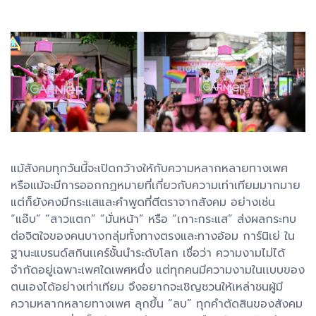
แม้สังคมทุกวันนี้จะเปิดกว้างให้กับความหลากหลายทางเพศ
หรือแม้จะมีการออกกฏหมายที่เกี่ยวกับความเท่าเทียมมากมาย
แต่ก็ยังคงมีกระแสและคำพูดที่ตีตราจากสังคม อย่างเช่น
“แอ๊บ” “สาวแตก” “มั่นหน้า” หรือ “เกาะกระแส” ส่งผลกระทบ
ต่อจิตใจของคนบางกลุ่มทั้งทางตรงและทางอ้อม การ์นิเย่ ใน
ฐานะแบรนด์สกินเเคร์ชั้นนำระดับโลก เชื่อว่า ความงามไม่ได้
จำกัดอยู่เฉพาะเพศใดเพศหนึ่ง แต่ทุกคนมีความงามในเเบบของ
ตนเองได้อย่างเท่าเทียม จึงอยากจะเชิญชวนให้เหล่าชนผู้มี
ความหลากหลายทางเพศ ลุกขึ้น “ลบ” ทุกคำตัดสินของสังคม