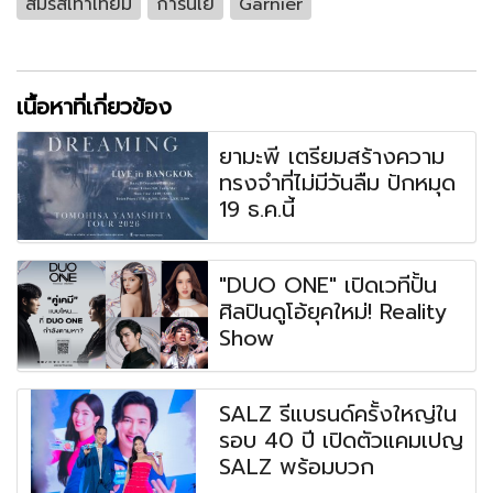
สมรสเท่าเทียม
การ์นิเย่
Garnier
เนื้อหาที่เกี่ยวข้อง
ยามะพี เตรียมสร้างความ
ทรงจำที่ไม่มีวันลืม ปักหมุด
19 ธ.ค.นี้
"DUO ONE" เปิดเวทีปั้น
ศิลปินดูโอ้ยุคใหม่! Reality
Show
SALZ รีแบรนด์ครั้งใหญ่ใน
รอบ 40 ปี เปิดตัวแคมเปญ
SALZ พร้อมบวก