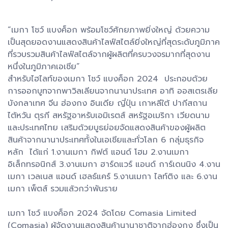
“เมกา โชว์ แบงค็อก พร้อมโชว์ศักยภาพยิ่งใหญ่ ด้วยความ
เป็นสุดยอดงานแสดงสินค้าไลฟ์สไตล์ยิ่งใหญ่ที่สุดระดับภูมิภาค
ที่รวบรวมสินค้าไลฟ์สไตล์จากผู้ผลิตที่ครบวงจรมากที่สุดงาน
หนึ่งในภูมิภาคเอเชีย”
สำหรับไฮไลท์ของเมกา โชว์ แบงค็อก 2024 ประกอบด้วย
การออกบูทจากพาวิลเลียนจากนานาประเทศ อาทิ ออสเตรเลีย
บังกลาเทศ จีน ฮ่องกง อินเดีย ญี่ปุ่น เกาหลีใต้ ปากีสถาน
ไต้หวัน ตุรกี สหรัฐอาหรับเอมิเรตส์ สหรัฐอเมริกา เวียดนาม
และประเทศไทย เสริมด้วยบูธย่อยจัดแสดงสินค้าของผู้ผลิต
สินค้าจากนานาประเทศทั้งในเอเชียและทั่วโลก 6 กลุ่มธุรกิจ
หลัก ได้แก่ 1.งานเมกา กิฟต์ แอนด์ โฮม 2.งานเมกา
อิเล็กทรอนิกส์ 3.งานเมกา ฮาร์ดแวร์ แอนด์ การ์เดนนิง 4.งาน
เมกา เวลเนส แอนด์ เฮลธ์แคร์ 5.งานเมกา ไลท์ติง และ 6.งาน
เมกา เพ็ตส์ รวมแล้วกว่าพันราย
เมกา โชว์ แบงค็อก 2024 จัดโดย Comasia Limited
(Comasia) ผู้จัดงานแสดงสินค้านานาชาติจากฮ่องกง ซึ่งเป็น