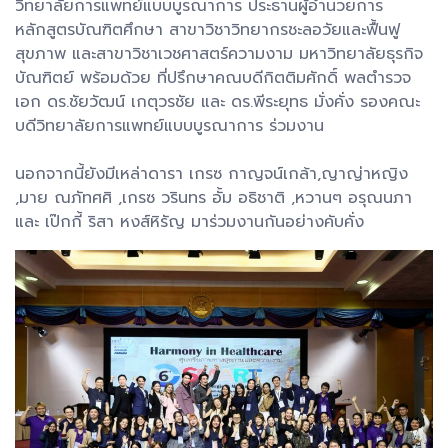
วิทยาลัยการแพทย์แบบบูรณาการ ประธานผู้อำนวยการ
หลักสูตรบัณฑิตศึกษา สาขาวิชาวิทยากรชะลอวัยและฟื้นฟู
สุขภาพ และสาขาวิชาเวชศาสตร์ความงาม มหาวิทยาลัยธุรกิจ
บัณฑิตย์ พร้อมด้วย ที่ปรึกษาคณบดีกิตติมศักดิ์ พลตำรวจ
เอก ดร.ชัยวัฒน์ เกตุวรชัย และ ดร.พีระยุทธ มั่งคั่ง รองคณะ
บดีวิทยาลัยการแพทย์แบบบูรณาการ ร่วมงาน
นอกจากนี้ยังมีเหล่าดารา เกรซ กาญจน์เกล้า,ญาญ่าหญิง
,มาย ณภัทศศิ ,เกรซ วรินทร อั้ม อธิชาติ ,หวานๆ อรุณนภา
และ เป๊กกี้ ริสา หงส์หิรัญ มาร่วมงานกันอย่างคับคั่ง