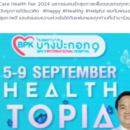
Care Health Fair 2024 มหกรรมคนรักสุขภาพเพื่อตอบแทนทุกความเช
ชิงรุกภายใต้แนวคิด #Happy #Healthy #Helpful พบกับพระเอกห
สุขภาพดี และส่งมอบความห่วงใยให้กับแฟนๆและทุกท่านที่เข้ามาร่วม