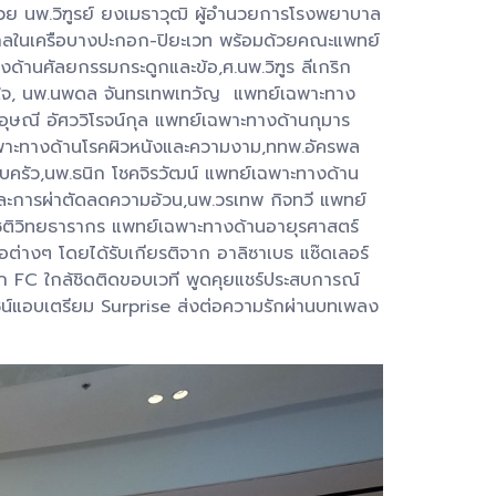
วย นพ.วิฑูรย์ ยงเมธาวุฒิ ผู้อำนวยการโรงพยาบาล
บาลในเครือบางปะกอก-ปิยะเวท พร้อมด้วยคณะแพทย์
้านศัลยกรรมกระดูกและข้อ,ศ.นพ.วิฑูร ลีเกริก
ัวใจ, นพ.นพดล จันทรเทพเทวัญ แพทย์เฉพาะทาง
อุษณี อัศววิโรจน์กุล แพทย์เฉพาะทางด้านกุมาร
เฉพาะทางด้านโรคผิวหนังและความงาม,ททพ.อัครพล
บครัว,นพ.ธนิก โชคจิรวัฒน์ แพทย์เฉพาะทางด้าน
ปและการผ่าตัดลดความอ้วน,นพ.วรเทพ กิจทวี แพทย์
โชติวิทยธารากร แพทย์เฉพาะทางด้านอายุรศาสตร์
ต่างๆ โดยได้รับเกียรติจาก อาลิซาเบธ แซ๊ดเลอร์
ดจาก FC ใกล้ชิดติดขอบเวที พูดคุยแชร์ประสบการณ์
ชน์แอบเตรียม Surprise ส่งต่อความรักผ่านบทเพลง