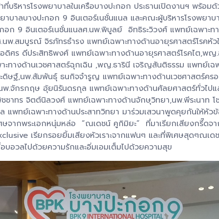
น้าที่บริหารโรงพยาบาลในเครือบางปะกอก ประธานเปิดงานฯ พร้อมด้
งพยาบาลบางปะกอก 9 อินเตอร์เนชั่นแนล และคณะผู้บริหารโรงพยา
อินเตอร์เนชั่นแนลศ.นพ.พิบูลย์ อิทธิระวิวงศ์ แพทย์เฉพาะทางด
.นพ.สมบูรณ์ จิรภัทรธำรง แพทย์เฉพาะทางด้านอายุรศาสตร์โรคห
.อดิศร ดีประสิทธิพงศ์ แพทย์เฉพาะทางด้านอายุรศาสตร์โรคไต,พญ.
พาะทางด้านเวชศาสตร์ฉุกเฉิน ,พญ.ธารินี เจริญสันติธรรม แพทย์
ะดิษฐ์,นพ.สัมพันธุ์ ธนกิจจำรูญ แพทย์เฉพาะทางด้านเวชศาสตร์ครอ
์,นพ.จักรกฤษ อุ้ยนิรันดรกุล แพทย์เฉพาะทางด้านศัลยศาสตร์ทั่วไ
พิชชาทร จิตต์นิลวงศ์ แพทย์เฉพาะทางด้านจักษุวิทยา,นพ.พีระนาท 
 แพทย์เฉพาะทางด้านประสาทวิทยา มาร่วมเสวนาพูดคุยกันให้หัวข้อ
์พิเศษจากพระเอกหนุ่มหล่อ “ณเดชน์ คูกิมิยะ” ที่มาเรียกเสียงกรี๊
clusive เรียกรอยยิ้มเสียงหัวเราะจากแฟนๆ และที่พิเศษสุดๆณเด
ี้อบอวลไปด้วยความรักและอิ่มเอมเต็มไปด้วยความสุข