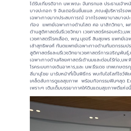
ได้รับเกียรติจาก นพ.พณะ จันทรกมล ประธานเจ้าห
บางปะกอก 9 อินเตอร์เนชั่นแนล ,คณะผู้บริหารโร
เฉพาะทางมากประสบการณ์ จากโรงพยาบาลบางปะกอก 9 
ก้อง แพทย์เฉพาะทางด้านโสต ศอ นาสิกวิทยา, ผศ
ด้านสูติศาสตร์นรีเวชวิทยา เวชศาสตร์ครอบครัว,นพ
เวชศาสตร์โรคเลือด, พญ.นุชจรี สินสุขพร แพทย์เฉ
เล้าสุทธิพงศ์ ทันตแพทย์เฉพาะทางด้านทันตกรรมปร
สูติศาสตร์และนรีเวชวิทยาเวชศาสตร์การเจริญพันธุ
เฉพาะทางด้านศัลยศาสตร์เต้านมและต่อมไร้ท่อ,นพ.
โรคระบบทางเดินอาหาร,และ นพ.ธีรเดช เทพเกษตรกุล
ลีนานุไชย มารับหน้าที่เป็นพิธีกร พบกับไฮไลท์โชว
เคล็ดลับการดูแลสุขภาพ พร้อมกิจกรรมฟินๆสุด Ex
เพราะๆ เติมเต็มบรรยากาศให้ดินแดนสุขภาพดีแห่งน