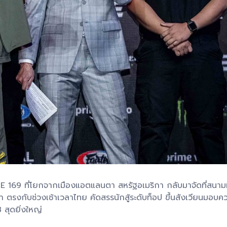
69 ที่โยกจากเมืองแอตแลนตา สหรัฐอเมริกา กลับมาจัดที่สนามมวยเว
กา ตรงกับช่วงเช้าเวลาไทย คัดสรรนักสู้ระดับท็อป ขึ้นสังเวียนมอ
 สุดยิ่งใหญ่