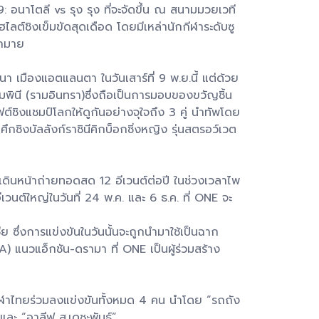
: อนาโตลี vs รุง รุง ที่จะจัดขึ้น ณ สนามมวยเวที
ไลต์ชิงเข็มขัดสุดเดือด โดยมีเหล่านักกีฬาระดับซู
ากมาย
า เมืองแอตแลนตา ในวันเสาร์ที่ 9 พ.ย.นี้ แต่ด้วย
ุมพินี (รามอินทรา)ซึ่งถือเป็นการมอบของขวัญชิ้น
ต์ชิงแชมป์โลกให้ดูกันอย่างจุใจถึง 3 คู่ นำทัพโดย
กชิงบัลลังก์ราชินีคิกบ็อกซิ่งหญิง รุ่นสตรอว์เวต
ินหน้าถ่ายทอดสด 12 อีเวนต์ต่อปี ในช่วงเวลาไพ
เวนต์ใหญ่ในวันที่ 24 พ.ค. และ 6 ธ.ค. ที่ ONE จะ
 ซึ่งการแข่งขันในวันนั้นจะถูกนำมาใช้เป็นฉาก
แนวแอ็กชัน-ดรามา ที่ ONE เป็นผู้ร่วมสร้าง
ักกีฬาไทยร่วมลงแข่งขันทั้งหมด 4 คน นำโดย “รถถัง
ละ “อาลีฟ ส.เดชะพันธ์”