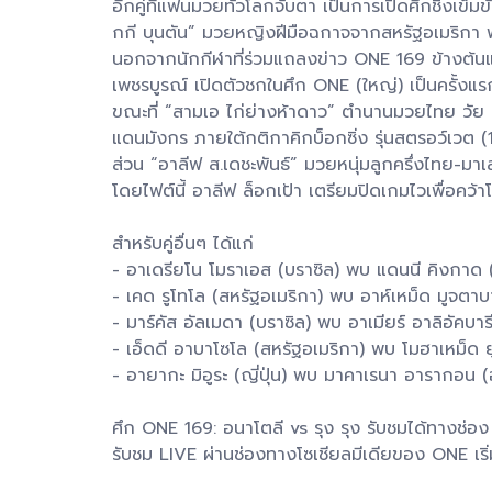
อีกคู่ที่แฟนมวยทั่วโลกจับตา เป็นการเปิดศึกชิงเข็
กกี บุนตัน” มวยหญิงฝีมือฉกาจจากสหรัฐอเมริกา พ
นอกจากนักกีฬาที่ร่วมแถลงข่าว ONE 169 ข้างต้นแล
เพชรบูรณ์ เปิดตัวชกในศึก ONE (ใหญ่) เป็นครั้งแ
ขณะที่ “สามเอ ไก่ย่างห้าดาว” ตำนานมวยไทย วัย 41 
แดนมังกร ภายใต้กติกาคิกบ็อกซิ่ง รุ่นสตรอว์เวต (
ส่วน “อาลีฟ ส.เดชะพันธ์” มวยหนุ่มลูกครึ่งไทย-ม
โดยไฟต์นี้ อาลีฟ ล็อกเป้า เตรียมปิดเกมไวเพื่อคว้าโ
สำหรับคู่อื่นๆ ได้แก่
- อาเดรียโน โมราเอส (บราซิล) พบ แดนนี คิงกาด (
- เคด รูโทโล (สหรัฐอเมริกา) พบ อาห์เหม็ด มูจตา
- มาร์คัส อัลเมดา (บราซิล) พบ อาเมียร์ อาลิอัคบา
- เอ็ดดี อาบาโซโล (สหรัฐอเมริกา) พบ โมฮาเหม็ด ย
- อายากะ มิอูระ (ญี่ปุ่น) พบ มาคาเรนา อารากอน 
ศึก ONE 169: อนาโตลี vs รุง รุง รับชมได้ทางช่
รับชม LIVE ผ่านช่องทางโซเชียลมีเดียของ ONE 