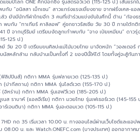
มขัดแชมป์โลก ONE คิกบ็อกซิ่ง รุ่นสตรอว์เวต (115-125 ป.) เส้นแรก
บกับ “อนิสสา เม็กเซน” สาวแกร่งแรงเยี่ยงชาย จากฝรั่งเศส-แอลจ
้ว ยังมีนักกีฬาไทยอีก 3 คนที่เข้าร่วมแข่งขันในศึกนี้ ด้าน “ก้
รก พบกับ “ทาเกียร์ คาลิลอฟ” คู่ชกชาวรัสเซีย วัย 30 ปี ภายใต้ก
ปี จากบุรีรัมย์ เตรียมงัดลูกเก๋าพบกับ “จาง เป่ยเหมียน” ดาวรุ่งว
115-125 ป.)
าเลย์ วัย 20 ปี เตรียมขนศิลปะแม่ไม้มวยไทย มาจัดหนัก “วอลเตอร
บนัสหลักล้าน กลับบ้านเป็นครั้งที่ 2 ของปีนี้ให้ได้ โดยทั้งคู่จะสู้ก
ฟิลิปปินส์) กติกา MMA รุ่นฟลายเวต (125-135 ป.)
บา (ปากีสถาน) กติกา MMA รุ่นไลต์เวต (155-170 ป.)
รี (อิหร่าน) กติกา MMA รุ่นเฮฟวีเวต (185-205 ป.)
ูเนส ราบาห์ (แอลจีเรีย) กติกา มวยไทย รุ่นเฟเธอร์เวต (145-155 ป
(อาร์เจนตินา) กติกา MMA รุ่นอะตอมเวต (105-115 ป.)
อง 7HD กด 35 เริ่มเวลา 10.00 น. ทางออนไลน์ผ่านเว็บไซต์และแอป
เริ่ม 08.00 น. และ Watch.ONEFC.com (บางประเทศ) ออกอากาศมา