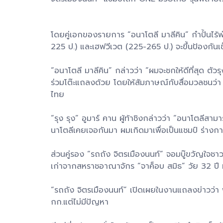
โดยคู่เอกของรายการ “อนาโตลี มาลีคิน” กำปั้นไร้พ
225 ป.) และเฮฟวีเวต (225-265 ป.) จะขึ้นป้องกันเข็
“อนาโตลี มาลีคิน” กล่าวว่า “ผมจะชกให้ดีที่สุด ตัว
ร่วมโต๊ะแถลงด้วย โดยให้สัมภาษณ์กับสื่อมวลชนว่า
ไทย
“รุง รุง” อูมาร์ คาน ผู้ท้าชิงกล่าวว่า “อนาโตลีส
นาโตลีเคยเจอกันมา ผมเกิดมาเพื่อเป็นแชมป์ ร่าง
ส่วนคู่รอง “รถถัง จิตรเมืองนนท์” จอมบู๊ขวัญใจชา
เก่าจากสหราชอาณาจักร “จาค็อบ สมิธ” วัย 32 ปี ที
“รถถัง จิตรเมืองนนท์” เปิดเผยในงานแถลงข่าวว่า พร
กก.แต่ไม่มีปัญหา