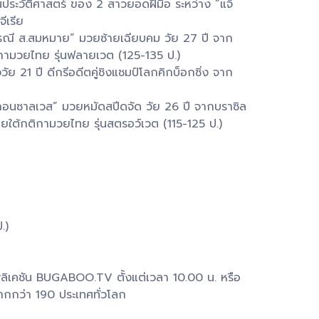
ในประวัติศาสตร์ ของ 2 สาวยอดฝีมือ ระหว่าง “แจ็
ีเรีย
องธรณี ส.สมหมาย” มวยซ้ายเฉียบคม วัย 27 ปี จาก
ติกามวยไทย รุ่นฟลายเวต (125-135 ป.)
ัย 21 ปี ดีกรีอดีตคู่ชิงแชมป์โลกคิกบ็อกซิ่ง จาก
์ กอนซาลเวส” มวยหมัดสปีดจัด วัย 26 ปี จากบราซิล
ันภายใต้กติกามวยไทย รุ่นสตรอว์เวต (115-125 ป.)
.)
พลิเคชัน BUGABOO.TV ตั้งแต่เวลา 10.00 น. หรือ
กกว่า 190 ประเทศทั่วโลก