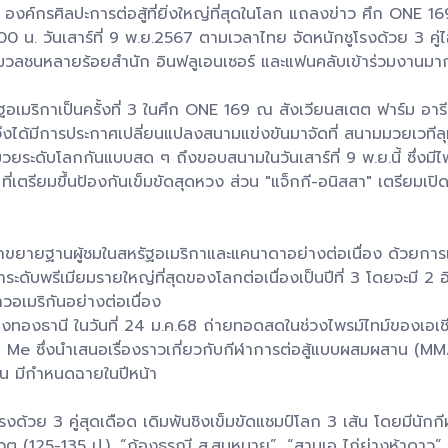
 องค์กรศิลปะการต่อสู้ที่ยิ่งใหญ่ที่สุดในโลก แถลงข่าว ศึก ONE 169
00 น. วันเสาร์ที่ 9 พ.ย.2567 ตามเวลาไทย จัดหนักชูโรงด้วย 3 คู่ไฮ
สื่อมวลชนหลายร้อยสำนัก อินฟลูเอนเซอร์ และแฟนคลับเข้าร่วมงานม
ฐอเมริกาเป็นครั้งที่ 3 ในศึก ONE 169 ณ สังเวียนสเตต ฟาร์ม อารีน
ย จึงได้มีการประกาศเปลี่ยนแปลงสนามแข่งขันมาจัดที่ สนามมวยเวทีล
มวยระดับโลกกันแบบสด ๆ ถึงขอบสนามในวันเสาร์ที่ 9 พ.ย.นี้ ซึ่งมีไฟ
ตรียมขึ้นป้องกันเข็มขัดสุดหวง ส่วน "แจ็กกี-อนิสสา" เตรียมเปิดศึ
ขยายฐานผู้ชมในสหรัฐอเมริกาและแคนาดาอย่างต่อเนื่อง ด้วยการเด
ระดับพรีเมียมรายใหญ่ที่สุดของโลกต่อเนื่องเป็นปีที่ 3 โดยจะมี 2 อี
วอเมริกันอย่างต่อเนื่อง
องทองธานี ในวันที่ 24 ม.ค.68 ถ่ายทอดสดในช่วงไพรม์ไทม์ของเอเชีย
e ซึ่งนำเสนอเรื่องราวเกี่ยวกับกีฬาการต่อสู้แบบผสมผสาน (MMA) 
ัน มีกำหนดฉายในปีหน้า
โรงด้วย 3 คู่สุดเดือด เดิมพันชิงเข็มขัดแชมป์โลก 3 เส้น โดยมีน
ต (125-135 ป.), “ก้องธรณี ส.สมหมาย”, “สามเอ ไก่ย่างห้าดาว” แ