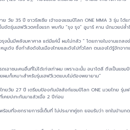
่าย วัย 35 ปี ชาวรัสเซีย เจ้าของแชมป์โลก ONE MMA 3 รุ่น ได้แก่
มขัดรุ่นเฮฟวีเวตครั้งแรก พบกับ “รุง รุง” อูมาร์ คาน นักมวยปล้ำช
รุงรุงนั้นมีพลังมหาศาล แต่มีแค่นี้ ผมไม่กลัว ” โดยภายในงานแถลงข่
 หมูเด้ง ซึ่งกำลังดังในเมืองไทยและดังไปทั่วโลก ตนเองได้รู้จั
ามารถเอาชนะคนอื่นที่ไม่ได้เก่งเท่าผม เพราะฉะนั้น อนาโตลี ถึงเป็น
กายผมก็เหมาะสำหรับรุ่นเฮฟวีเวตแบบไม่ต้องพยายาม”
วไทยวัย 27 ปี เตรียมป้องกันบัลลังก์แชมป์โลก ONE มวยไทย รุ่นฟลา
่เคยปะทะกันมาแล้วเมื่อ 2 ปีก่อน
้อมที่จะชกรายการนี้เต็มที่ ไม่ประมาทคู่ชก ยอมรับว่า ชกในบ้านกด