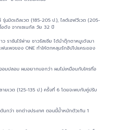
 รุ่นมิดเดิลเวต (185-205 ป.), ไลต์เฮฟวีเวต (205-
ื่อดัง จากเซเนกัล วัย 32 ปี
าว ราชันไร้พ่าย ชาวรัสเซีย ได้นำตุ๊กตาหมูเด้งมา
กจากแฟนเพจของ ONE ทำให้ตกหลุมรักฮิปโปแคระของ
แชมป์จอมปลอม ผมอยากบอกว่า ผมไม่เหมือนกับใครที่อ
ยเวต (125-135 ป.) ครั้งที่ 6 โดยจะพบกับคู่ปรับ
ดันกว่า ชกต่างประเทศ ตอนนี้น้ำหนักตัวเกิน 1