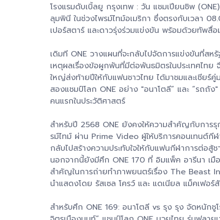
โรงแรมดับเบิ้ลยู กรุงเทพ : วัน แชมเปียนชิพ (ONE)
ลุมพินี ในช่วงไพรม์ไทม์อเมริกา ซึ่งตรงกับเวลา 08.
เปอร์สตาร์ และดาวรุ่งร่วมแข่งขัน พร้อมด้วยทัพ
เดิมที ONE วางแผนที่จะกลับไปจัดการแข่งขันที่สหรั
เหตุผลเรื่องข้อผูกพันที่มีต่อพันธมิตรในประเทศไท
ใหญ่ส่งท้ายปีให้กับแฟนชาวไทย ได้มาชมและเชียร์คู่
สองแชมป์โลก ONE อย่าง "อนาโตลี” และ “รถถัง" ที่เ
คนแรกในประวัติศาสตร์
สำหรับปี 2568 ONE ยังคงให้ความสำคัญกับการรุก
รม์ไทม์ ผ่าน Prime Video ผู้ให้บริการคอนเทนต์กีฬา
กลับไปสร้างความประทับใจให้กับแฟนกีฬาการต่อสู้ชา
นอกจากนี้ยังมีศึก ONE 170 ที่ อิมแพ็ค อารีนา เมื
สำคัญในการถ่ายทำภาพยนตร์เรื่อง The Beast In M
นำแสดงโดย รัสเซล โครว์ และ แดเนียล แม็คเฟอร์ส
สำหรับศึก ONE 169: อนาโตลี vs รุง รุง จัดหนักชู
จิตรเมืองนนท์” แชมป์โลก ONE มวยไทย รุ่นฟลายเว