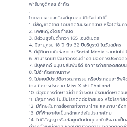
ฟาร์มาซูติคอล จำกัด
.
โดยสาวงามจะต้องมีคุณสมบัติดังต่อไปนี้
1. มีสัญชาติไทย โดยเกิดในประเทศไทย หรือได้รับก
2. เพศหญิงโดยกำเนิด
3. มีส่วนสูงไม่ต่ำกว่า 165 เซนติเมตร
4. มีอายุครบ 18 ปี ถึง 32 ปีบริบูรณ์ ในวันสมัคร
5. มีผู้ติดตามในช่องทาง Social Media รวมกันไม
6. สามารถเข้าร่วมกิจกรรมต่างๆ ของการประกวดไ
7. มีบุคลิกดี มนุษยสัมพันธ์ดี รักการถ่ายทอดสดบ
8. ไม่จำกัดสถานภาพ
9. ไม่เคยมีประวัติอาชญากรรม หรือประกอบอาชีพผิด
ใดๆ ในการประกวด Miss Xishi Thailand
10. มีวุฒิการศึกษาไม่ต่ำกว่าระดับ มัธยมศึกษาตอน
11. มีสุขภาพดี ไม่เป็นโรคติดต่อร้ายแรง หรือโรคที่ส
12. มีทักษะในการสื่อสารทั้งภาษาไทย และภาษาอัง
13. มีที่พักอาศัยเป็นหลักแหล่งในประเทศไทย
14. ไม่มีสัญญาหรือข้อผูกมัดกับบุคคลใดซึ่งอาจเ
ดำรงตำแหน่งใดๆ หากได้รับจากการประกวดดังกล่าว