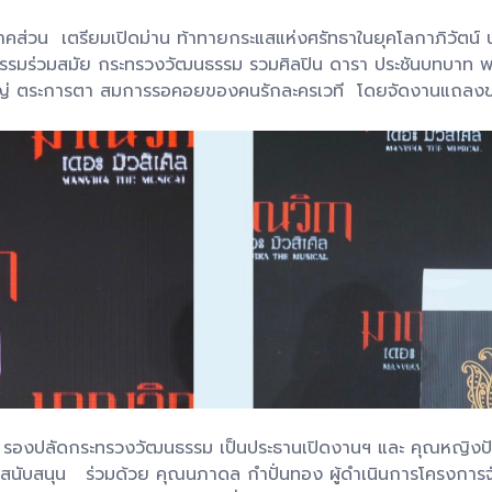
าคส่วน เตรียมเปิดม่าน ท้าทายกระแสแห่งศรัทธาในยุคโลกาภิวัตน์
ธรรมร่วมสมัย กระทรวงวัฒนธรรม รวมศิลปิน ดารา ประชันบทบาท พร้
่งใหญ่ ตระการตา สมการรอคอยของคนรักละครเวที โดยจัดงานแถล
ุล รองปลัดกระทรวงวัฒนธรรม เป็นประธานเปิดงานฯ และ คุณหญิงปั
การสนับสนุน ร่วมด้วย คุณนภาดล กำปั่นทอง ผู้ดำเนินการโครงการจ