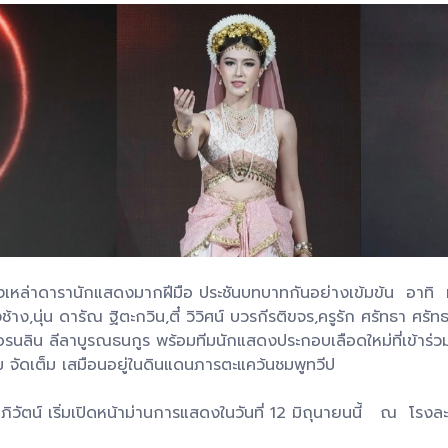
่าดารานักแสดงมากฝีมือ ประชันบทบาทกันอย่างเข้มข้น อาทิ มาริ
,นุ่น ดารัณ ฐิตะกวิน,ตี๋ วิวิศน์ บวรกีรติขจร,ครูรัก ศรัทธา ศรัทธ
จีนี่ อรนลิน ลีลาบูรณธนกูร พร้อมทีมนักแสดงประกอบเลือดใหม่ที่เข้า
ผม จัดเต็ม เสมือนอยู่ในดินแดนภารตะแคว้นชมพูทวีป
ัตน์ เริ่มเปิดหน้าม่านการแสดงในวันที่ 12 มิถุนายนนี้ ณ โรงละคร