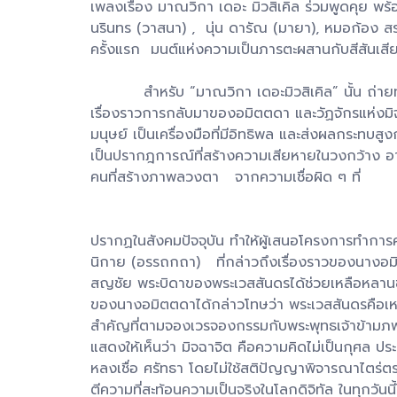
เพลงเรื่อง มาณวิกา เดอะ มิวสิเคิล ร่วมพูดคุย พ
นรินทร (วาสนา) , นุ่น ดารัณ (มายา), หมอก้อง สรว
ครั้งแรก มนต์แห่งความเป็นภารตะผสานกับสีสันเสี
สำหรับ “มาณวิกา เดอะมิวสิเคิล” นั้น ถ่ายท
เรื่องราวการกลับมาของอมิตตดา และวัฏจักรแห่งม
มนุษย์ เป็นเครื่องมือที่มีอิทธิพล และส่งผลกระทบส
เป็นปรากฎการณ์ที่สร้างความเสียหายในวงกว้าง อาทิ
คนที่สร้างภาพลวงตา จากความเชื่อผิด ๆ ที่
ปรากฏในสังคมปัจจุบัน ทำให้ผู้เสนอโครงการทำการค้
นิกาย (อรรถกถา) ที่กล่าวถึงเรื่องราวของนางอมิต
สญชัย พระบิดาของพระเวสสันดรได้ช่วยเหลือหลาน
ของนางอมิตตดาได้กล่าวโทษว่า พระเวสสันดรคือเหต
สำคัญที่ตามจองเวรจองกรรมกับพระพุทธเจ้าข้ามภพข้า
แสดงให้เห็นว่า มิจฉาจิต คือความคิดไม่เป็นกุศล ประ
หลงเชื่อ ศรัทธา โดยไม่ใช้สติปัญญาพิจารณาไตร่
ตีความที่สะท้อนความเป็นจริงในโลกดิจิทัล ในทุกวันนี้