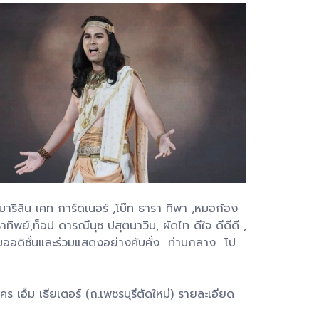
ลิน เคท การ์ดเนอร์ ,โบ๊ท ธารา ทิพา ,หมอก้อง
าทิพย์,ท็อป ดารณีนุช ปสุตนาวิน, ผัดไท ดีใจ ดีดีดี ,
ร่วมออดิชั่นและร่วมแสดงอย่างคับคั่ง ท่ามกลาง โป
 เอ็ม เธียเตอร์ (ถ.เพชรบุรีตัดใหม่) รายละเอียด