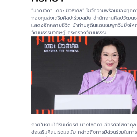
“มาณวิกา เดอะ มิวสิเคิล” โชว์ความพร้อมของทุกภ
กองทุนส่งเสริมศิลปะร่วมสมัย สำนักงานศิลปวัฒน
แสดงอีกหลายชีวิต นำท่านสู่ดินแดนชมพูทวีปยิ
วัฒนธรรมวิศิษฏ์ กระทรวงวัฒนธรรม
ภายในงานได้รับเกียรติ นางโชติกา อัครกิจโสภาก
ส่งเสริมศิลปะร่วมสมัย กล่าวถึงการมีส่วนร่วมใน