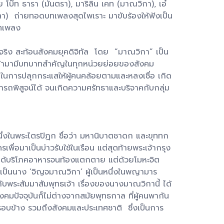
โบ๊ท ธารา (มันตรา), มาริลิน เคท (มาณวิกา), เอ๋
กมลา) ถ่ายทอดบทเพลงสุดไพเราะ มาขับร้องให้ฟังเป็น
บทเพลง
 สะท้อนสังคมยุคดิจิทัล โดย “มาณวิกา” เป็น
เข้ามามีบทบาทสำคัญในทุกหน่วยย่อยของสังคม
ือในการปลุกกระแสให้ผู้คนคล้อยตามและหลงเชื่อ เกิด
ารถพิสูจน์ได้ จนเกิดความศรัทธาและบริจาคกับกลุ่ม
หนึ่งในพระไตรปิฎก ชื่อว่า มหานิบาตชาดก และขุททก
่อมาเป็นบ่าวรับใช้ในเรือน แต่สุดท้ายพระเจ้ากรุง
ด้บริโภคอาหารจนท้องแตกตาย แต่ด้วยโมหะจิต
เป็นนาง ‘จิญจมาณวิกา’ ผู้เป็นหนึ่งในพญามาร
บพระสัมมาสัมพุทธเจ้า เรื่องของนางมาณวิกานี้ ได้
ังคมปัจจุบันก็ไม่ต่างจากสมัยพุทธกาล ที่ผู้คนพากัน
อบข้าง รวมถึงสังคมและประเทศชาติ ซึ่งเป็นการ