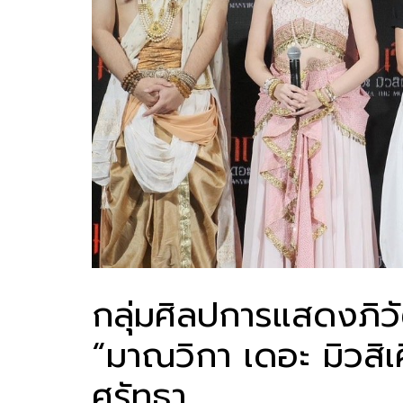
กลุ่มศิลปการแสดงภิวั
“มาณวิกา เดอะ มิวสิ
ศรัทธา