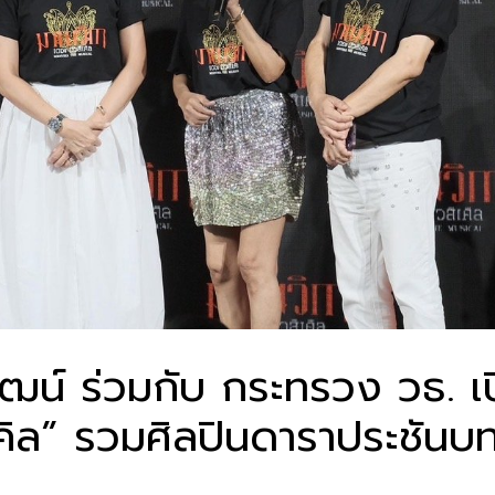
ฒน์ ร่วมกับ กระทรวง วธ. เป
เคิล” รวมศิลปินดาราประชัน