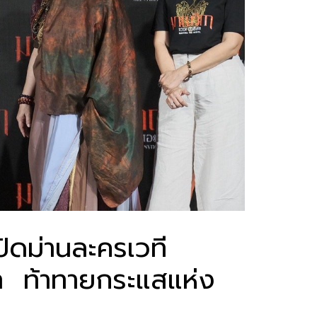
ิดม่านละครเวที
บท ท้าทายกระแสแห่ง