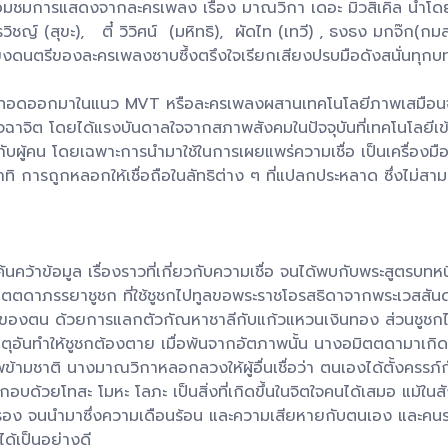
ร้อมชมการแสดงจากละครเพลง เรื่อง มาณวิกา เดอะ มิวสิเคิล นำโดย 
ิชญ์ (สุขะ), ตี๋ วิวิศน์ (มหิทธิ), ผัดไท (เทวี) , ธงธง มกจ๊ก(
ยงดนตรีของละครเพลงซาบซึ้งตรึงใจเรียกเสียงปรบมือดังสนั่นทุก
อดออกมาในแนว MVT หรือละครเพลงผสานเทคโนโลยีภาพเสมือนจริง
ิจฉาจิต โดยได้แรงบันดาลใจจากสภาพสังคมในปัจจุบันที่เทคโนโลยี
ูงกับผู้คน โดยเฉพาะการนำมาใช้ในการเผยแพร่ความเชื่อ เป็นเครื่องม
 การถูกหลอกให้เชื่อถือในลัทธิต่าง ๆ ที่แปลกประหลาด ซึ่งไม่สาม
นคว้าข้อมูล เรื่องราวที่เกี่ยวกับความเชื่อ จนได้พบกับพระสูตรบท
ตดาภรรยาชูชก ที่ใช้ชูชกไปทูลขอพระราชโอรสธิดาจากพระเวสสันดรเพื
ของตน ด้วยการแลกตัวกัณหาชาลีกับแก้วแหวนเงินทอง ส่วนชูชกไ
ุอันทำให้ชูชกต้องตาย เมื่อพ้นจากอัตภาพนั้น นางอมิตตดามาเกิด
มชาติ นางมาณวิกาหลอกลวงให้ผู้อื่นเชื่อว่า ตนเองได้ตั้งครรภ์กั
กอบด้วยโทสะ โมหะ โลภะ เป็นสิ่งที่เกิดขึ้นในจิตใจคนได้เสมอ แม้ในส
ตรอง จนนำมาซึ่งความเดือนร้อน และความเสียหายกับตนเอง และคนร
ได้เป็นอย่างดี