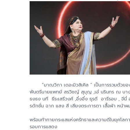
“มาณวิกา เดอะมิวสิเคิล ” เป็นการรวมตัวของเหล
พันตรีนายแพทย์ สรวิชญ์ สุบุญ ,เอ๋ นรินทร ณ บางช้าง
ธงธง นที ธีระเสรีวงศ์ ,อิ๋งอิ๋ง ธุรดี อารีรอบ , 
รดักชั่น ฉาก แสง สี เสียงตระการตา เสื้อผ้า หน้า
พร้อมท้าทายกระแสแห่งศรัทธาและความดีในยุคโลกาภิว
รอบการแสดง