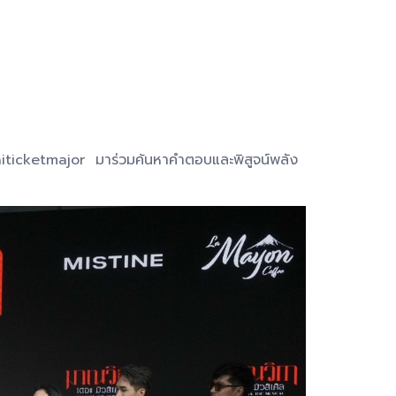
aiticketmajor มาร่วมค้นหาคำตอบและพิสูจน์พลัง