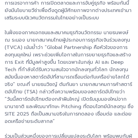
การเจรจาการค้า การเปิดตลาดและการจับคู่ธุรกิจ พร้อมกันนี้
ยังมีนโยบายวีซ่าเพื่อดึงดูดผู้มีศักยภาพจากต่างประเทศเข้ามา
เสริมระบบนิเวศนวัตกรรมในไทยอย่างเป็นระบบ
ในฝั่งของภาคเอกชนและสมาคมธุรกิจนวัตกรรม นายธนพงษ์
ณ ระนอง นายกสมาคมไทยผู้ประกอบการธุรกิจเงินร่วมลงทุน
(TVCA) เน้นย้ำว่า “Global Partnership คือหัวใจของการ
ลงทุนยุคใหม่ เพราะช่วยเพิ่มโอกาสในการขยายธุรกิจและสร้าง
การ Exit ที่มีมูลค่าสูงขึ้น โดยเฉพาะในกลุ่ม AI และ Deep
Tech ที่กำลังได้รับความสนใจจากนักลงทุนทั่วโลก นักลงทุน
สมัยนี้มองหาสตาร์ตอัปที่สามารถเชื่อมต่อกับเครือข่ายโลกได้
จริง” ขณะที่ นายธนวิชญ์ ต้นกันยา นายกสมาคมการค้าสตาร์
ตอัปไทย (TSA) กล่าวถึงความพร้อมของสตาร์ตอัปไทยว่า
“วันนี้สตาร์ตอัปไทยต้องกล้าฝันใหญ่ เปิดรับมุมมองใหม่จาก
นานาชาติ และพัฒนาทักษะ Pitching ที่ตอบโจทย์นักลงทุน ซึ่ง
SITE 2025 ถือเป็นสนามจริงในการทดลอง เชื่อมต่อ และต่อย
อดเครือข่ายระดับสากล”
ร่วมเป็นส่วนหนึ่งของการเปลี่ยนแปลงระดับโลก พร้อมพบกับผู้