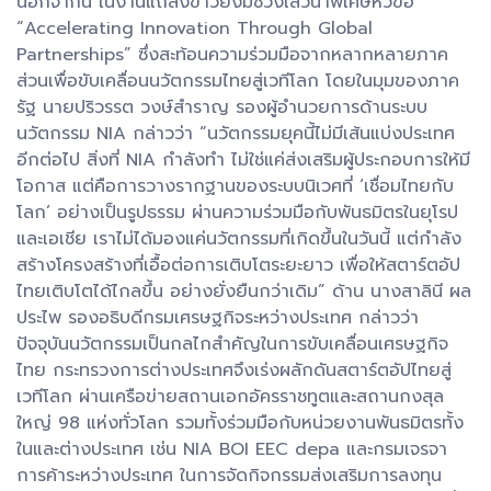
นอกจากนี้ ในงานแถลงข่าวยังมีช่วงเสวนาพิเศษหัวข้อ
“Accelerating Innovation Through Global
Partnerships” ซึ่งสะท้อนความร่วมมือจากหลากหลายภาค
ส่วนเพื่อขับเคลื่อนนวัตกรรมไทยสู่เวทีโลก โดยในมุมของภาค
รัฐ นายปริวรรต วงษ์สำราญ รองผู้อำนวยการด้านระบบ
นวัตกรรม NIA กล่าวว่า “นวัตกรรมยุคนี้ไม่มีเส้นแบ่งประเทศ
อีกต่อไป สิ่งที่ NIA กำลังทำ ไม่ใช่แค่ส่งเสริมผู้ประกอบการให้มี
โอกาส แต่คือการวางรากฐานของระบบนิเวศที่ ‘เชื่อมไทยกับ
โลก’ อย่างเป็นรูปธรรม ผ่านความร่วมมือกับพันธมิตรในยุโรป
และเอเชีย เราไม่ได้มองแค่นวัตกรรมที่เกิดขึ้นในวันนี้ แต่กำลัง
สร้างโครงสร้างที่เอื้อต่อการเติบโตระยะยาว เพื่อให้สตาร์ตอัป
ไทยเติบโตได้ไกลขึ้น อย่างยั่งยืนกว่าเดิม” ด้าน นางสาลินี ผล
ประไพ รองอธิบดีกรมเศรษฐกิจระหว่างประเทศ กล่าวว่า
ปัจจุบันนวัตกรรมเป็นกลไกสำคัญในการขับเคลื่อนเศรษฐกิจ
ไทย กระทรวงการต่างประเทศจึงเร่งผลักดันสตาร์ตอัปไทยสู่
เวทีโลก ผ่านเครือข่ายสถานเอกอัครราชทูตและสถานกงสุล
ใหญ่ 98 แห่งทั่วโลก รวมทั้งร่วมมือกับหน่วยงานพันธมิตรทั้ง
ในและต่างประเทศ เช่น NIA BOI EEC depa และกรมเจรจา
การค้าระหว่างประเทศ ในการจัดกิจกรรมส่งเสริมการลงทุน