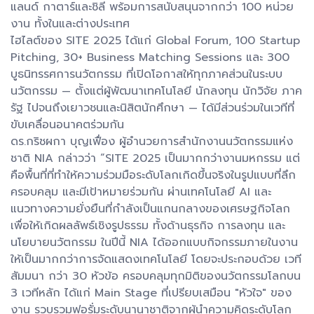
แลนด์ กาตาร์และชิลี พร้อมการสนับสนุนจากกว่า 100 หน่วย
งาน ทั้งในและต่างประเทศ
ไฮไลต์ของ SITE 2025 ได้แก่ Global Forum, 100 Startup
Pitching, 30+ Business Matching Sessions และ 300
บูธนิทรรศการนวัตกรรม ที่เปิดโอกาสให้ทุกภาคส่วนในระบบ
นวัตกรรม — ตั้งแต่ผู้พัฒนาเทคโนโลยี นักลงทุน นักวิจัย ภาค
รัฐ ไปจนถึงเยาวชนและนิสิตนักศึกษา — ได้มีส่วนร่วมในเวทีที่
ขับเคลื่อนอนาคตร่วมกัน
ดร.กริชผกา บุญเฟื่อง ผู้อำนวยการสำนักงานนวัตกรรมแห่ง
ชาติ NIA กล่าวว่า “SITE 2025 เป็นมากกว่างานมหกรรม แต่
คือพื้นที่ที่ทำให้ความร่วมมือระดับโลกเกิดขึ้นจริงในรูปแบบที่ลึก
ครอบคลุม และมีเป้าหมายร่วมกัน ผ่านเทคโนโลยี AI และ
แนวทางความยั่งยืนที่กำลังเป็นแกนกลางของเศรษฐกิจโลก
เพื่อให้เกิดผลลัพธ์เชิงรูปธรรม ทั้งด้านธุรกิจ การลงทุน และ
นโยบายนวัตกรรม ในปีนี้ NIA ได้ออกแบบกิจกรรมภายในงาน
ให้เป็นมากกว่าการจัดแสดงเทคโนโลยี โดยจะประกอบด้วย เวที
สัมมนา กว่า 30 หัวข้อ ครอบคลุมทุกมิติของนวัตกรรมโลกบน
3 เวทีหลัก ได้แก่ Main Stage ที่เปรียบเสมือน "หัวใจ" ของ
งาน รวบรวมฟอรั่มระดับนานาชาติจากผู้นำความคิดระดับโลก