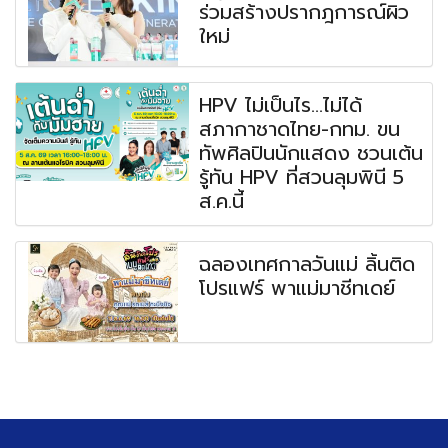
ร่วมสร้างปรากฎการณ์ผิว
ใหม่
HPV ไม่เป็นไร...ไม่ได้
สภากาชาดไทย-กทม. ขน
ทัพศิลปินนักแสดง ชวนเต้น
รู้ทัน HPV ที่สวนลุมพินี 5
ส.ค.นี้
ฉลองเทศกาลวันแม่ ลิ้นติด
โปรแฟร์ พาแม่มาชีทเดย์