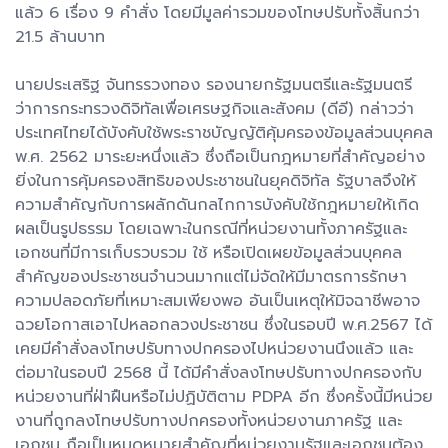
แล้ว 6 เรื่อง 9 คำสั่ง โดยมีมูลค่ารวมของโทษปรับทั้งสิ้นกว่า
21.5 ล้านบาท
นายประเสริฐ จันทรรวงทอง รองนายกรัฐมนตรีและรัฐมนตรี
ว่าการกระทรวงดิจิทัลเพื่อเศรษฐกิจและสังคม (ดีอี) กล่าวว่า
ประเทศไทยได้บังคับใช้พระราชบัญญัติคุ้มครองข้อมูลส่วนบุคคล
พ.ศ. 2562 มาระยะหนึ่งแล้ว ซึ่งถือเป็นกฎหมายที่สำคัญอย่าง
ยิ่งในการคุ้มครองสิทธิของประชาชนในยุคดิจิทัล รัฐบาลจึงให้
ความสำคัญกับการผลักดันกลไกการบังคับใช้กฎหมายให้เกิด
ผลเป็นรูปธรรม โดยเฉพาะในกรณีที่หน่วยงานทั้งภาครัฐและ
เอกชนที่มีการเก็บรวบรวม ใช้ หรือเปิดเผยข้อมูลส่วนบุคคล
สำคัญของประชาชนจำนวนมากแต่ไม่จัดให้มีมาตรการรักษา
ความปลอดภัยที่เหมาะสมเพียงพอ อันเป็นเหตุให้มิจฉาชีพอาจ
ฉวยโอกาสเอาไปหลอกลวงประชาชน ซึ่งในรอบปี พ.ศ.2567 ได้
เคยมีคำสั่งลงโทษปรับทางปกครองไปหน่วยงานนึงแล้ว และ
ต่อมาในรอบปี 2568 นี้ ได้มีคำสั่งลงโทษปรับทางปกครองกับ
หน่วยงานที่ฝ่าฝืนหรือไม่ปฏิบัติตาม PDPA อีก ซึ่งครั้งนี้มีหน่วย
งานที่ถูกลงโทษปรับทางปกครองทั้งหน่วยงานภาครัฐ และ
เอกชน ถือเป็นหมุดหมายสำคัญที่หน่วยงานรัฐและเอกชนต้อง