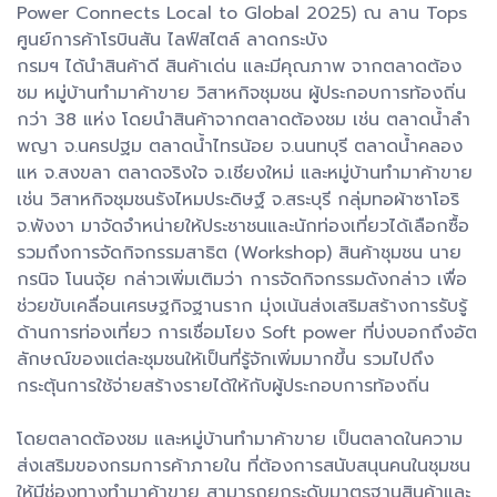
Power Connects Local to Global 2025) ณ ลาน Tops
ศูนย์การค้าโรบินสัน ไลฟ์สไตล์ ลาดกระบัง
กรมฯ ได้นำสินค้าดี สินค้าเด่น และมีคุณภาพ จากตลาดต้อง
ชม หมู่บ้านทำมาค้าขาย วิสาหกิจชุมชน ผู้ประกอบการท้องถิ่น
กว่า 38 แห่ง โดยนำสินค้าจากตลาดต้องชม เช่น ตลาดน้ำลำ
พญา จ.นครปฐม ตลาดน้ำไทรน้อย จ.นนทบุรี ตลาดน้ำคลอง
แห จ.สงขลา ตลาดจริงใจ จ.เชียงใหม่ และหมู่บ้านทำมาค้าขาย
เช่น วิสาหกิจชุมชนรังไหมประดิษฐ์ จ.สระบุรี กลุ่มทอผ้าซาโอริ
จ.พังงา มาจัดจำหน่ายให้ประชาชนและนักท่องเที่ยวได้เลือกซื้อ
รวมถึงการจัดกิจกรรมสาธิต (Workshop) สินค้าชุมชน นาย
กรนิจ โนนจุ้ย กล่าวเพิ่มเติมว่า การจัดกิจกรรมดังกล่าว เพื่อ
ช่วยขับเคลื่อนเศรษฐกิจฐานราก มุ่งเน้นส่งเสริมสร้างการรับรู้
ด้านการท่องเที่ยว การเชื่อมโยง Soft power ที่บ่งบอกถึงอัต
ลักษณ์ของแต่ละชุมชนให้เป็นที่รู้จักเพิ่มมากขึ้น รวมไปถึง
กระตุ้นการใช้จ่ายสร้างรายได้ให้กับผู้ประกอบการท้องถิ่น
โดยตลาดต้องชม และหมู่บ้านทำมาค้าขาย เป็นตลาดในความ
ส่งเสริมของกรมการค้าภายใน ที่ต้องการสนับสนุนคนในชุมชน
ให้มีช่องทางทำมาค้าขาย สามารถยกระดับมาตรฐานสินค้าและ