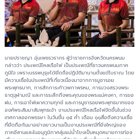
นายปราชญา อุ่นเพชรวรากร ผู้ว่าราชการจังหวัดนครพนม
กล่าวว่า ประเพณีไหลเรือไฟ เป็นประเพณีที่ชาวนครพนมภาค
ภูมิใจ เพราะบรรพบุรุษได้ยึดถือปฏิบัติมานานตั้งแต่โบราณ โดย
มีความเชื่อในประเพณีที่เกี่ยวเนื่องมาจากการบูชารอย
พระพุทธบาท, การสักการะท้าวพกาพรหม, การบวงสรวงพระ
ธาตุจุฬามณี และการระลึกถึงพระคุณของพระแม่คงคา, การขอ
ฝน, การเอาไฟเผาความทุกข์ และการบูชารอยพระพุทธบาทของ
องค์พระสัมมาสัมพุทธเจ้า งานประเพณีไหลเรือไฟจัดขึ้นในช่วง
เทศกาลออกพรรษา ในวันขึ้น ๑๕ ค่ำ เดือน ๑๑สื่อถึงความเชื่อ
ที่ยึดถือกันมาอย่างยาวนานเป็นงานประเพณีที่ยิ่งใหญ่ของ
ภาคอีสานและในอนุภูมิภาคลุ่มแม่น้ำโขงเป็นหมุดหมายการท่อง