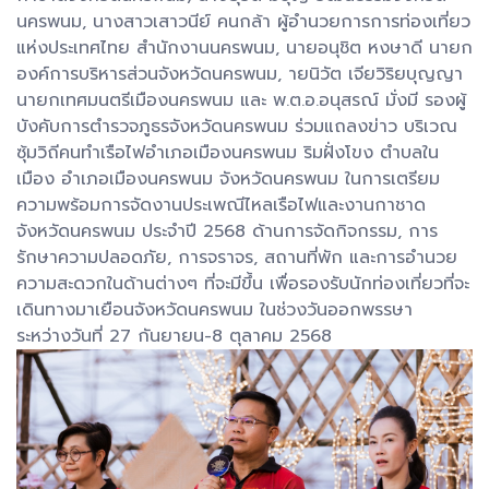
นครพนม, นางสาวเสาวนีย์ คนกล้า ผู้อำนวยการการท่องเที่ยว
แห่งประเทศไทย สำนักงานนครพนม, นายอนุชิต หงษาดี นายก
องค์การบริหารส่วนจังหวัดนครพนม, ายนิวัต เจียวิริยบุญญา
นายกเทศมนตรีเมืองนครพนม และ พ.ต.อ.อนุสรณ์ มั่งมี รองผู้
บังคับการตำรวจภูธรจังหวัดนครพนม ร่วมแถลงข่าว บริเวณ
ซุ้มวิถีคนทำเรือไฟอำเภอเมืองนครพนม ริมฝั่งโขง ตำบลใน
เมือง อำเภอเมืองนครพนม จังหวัดนครพนม ในการเตรียม
ความพร้อมการจัดงานประเพณีไหลเรือไฟและงานกาชาด
จังหวัดนครพนม ประจำปี 2568 ด้านการจัดกิจกรรม, การ
รักษาความปลอดภัย, การจราจร, สถานที่พัก และการอำนวย
ความสะดวกในด้านต่างๆ ที่จะมีขึ้น เพื่อรองรับนักท่องเที่ยวที่จะ
เดินทางมาเยือนจังหวัดนครพนม ในช่วงวันออกพรรษา
ระหว่างวันที่ 27 กันยายน-8 ตุลาคม 2568