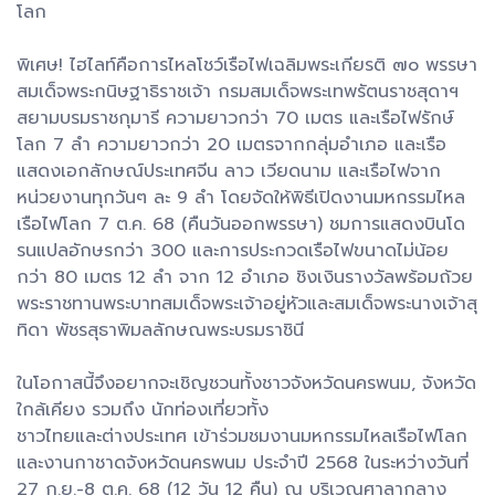
โลก
พิเศษ! ไฮไลท์คือการไหลโชว์เรือไฟเฉลิมพระเกียรติ ๗๐ พรรษา
สมเด็จพระกนิษฐาธิราชเจ้า กรมสมเด็จพระเทพรัตนราชสุดาฯ
สยามบรมราชกุมารี ความยาวกว่า 70 เมตร และเรือไฟรักษ์
โลก 7 ลำ ความยาวกว่า 20 เมตรจากกลุ่มอำเภอ และเรือ
แสดงเอกลักษณ์ประเทศจีน ลาว เวียดนาม และเรือไฟจาก
หน่วยงานทุกวันๆ ละ 9 ลำ โดยจัดให้พิธีเปิดงานมหกรรมไหล
เรือไฟโลก 7 ต.ค. 68 (คืนวันออกพรรษา) ชมการแสดงบินโด
รนแปลอักษรกว่า 300 และการประกวดเรือไฟขนาดไม่น้อย
กว่า 80 เมตร 12 ลำ จาก 12 อำเภอ ชิงเงินรางวัลพร้อมถ้วย
พระราชทานพระบาทสมเด็จพระเจ้าอยู่หัวและสมเด็จพระนางเจ้าสุ
ทิดา พัชรสุธาพิมลลักษณพระบรมราชินี
ในโอกาสนี้จึงอยากจะเชิญชวนทั้งชาวจังหวัดนครพนม, จังหวัด
ใกล้เคียง รวมถึง นักท่องเที่ยวทั้ง
ชาวไทยและต่างประเทศ เข้าร่วมชมงานมหกรรมไหลเรือไฟโลก
และงานกาชาดจังหวัดนครพนม ประจำปี 2568 ในระหว่างวันที่
27 ก.ย.-8 ต.ค. 68 (12 วัน 12 คืน) ณ บริเวณศาลากลาง