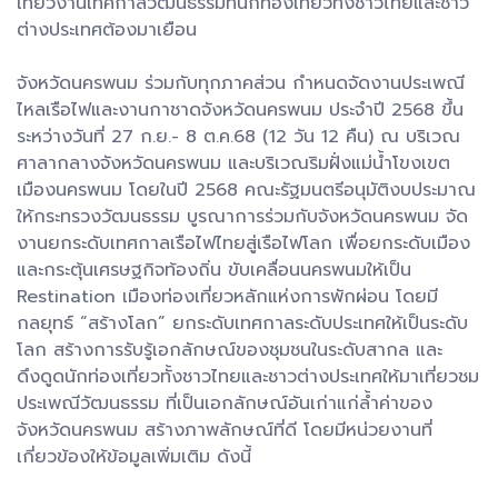
เที่ยวงานเทศกาลวัฒนธรรมที่นักท่องเที่ยวทั้งชาวไทยและชาว
ต่างประเทศต้องมาเยือน
จังหวัดนครพนม ร่วมกับทุกภาคส่วน กำหนดจัดงานประเพณี
ไหลเรือไฟและงานกาชาดจังหวัดนครพนม ประจำปี 2568 ขึ้น
ระหว่างวันที่ 27 ก.ย.- 8 ต.ค.68 (12 วัน 12 คืน) ณ บริเวณ
ศาลากลางจังหวัดนครพนม และบริเวณริมฝั่งแม่น้ำโขงเขต
เมืองนครพนม โดยในปี 2568 คณะรัฐมนตรีอนุมัติงบประมาณ
ให้กระทรวงวัฒนธรรม บูรณาการร่วมกับจังหวัดนครพนม จัด
งานยกระดับเทศกาลเรือไฟไทยสู่เรือไฟโลก เพื่อยกระดับเมือง
และกระตุ้นเศรษฐกิจท้องถิ่น ขับเคลื่อนนครพนมให้เป็น
Restination เมืองท่องเที่ยวหลักแห่งการพักผ่อน โดยมี
กลยุทธ์ “สร้างโลก” ยกระดับเทศกาลระดับประเทศให้เป็นระดับ
โลก สร้างการรับรู้เอกลักษณ์ของชุมชนในระดับสากล และ
ดึงดูดนักท่องเที่ยวทั้งชาวไทยและชาวต่างประเทศให้มาเที่ยวชม
ประเพณีวัฒนธรรม ที่เป็นเอกลักษณ์อันเก่าแก่ล้ำค่าของ
จังหวัดนครพนม สร้างภาพลักษณ์ที่ดี โดยมีหน่วยงานที่
เกี่ยวข้องให้ข้อมูลเพิ่มเติม ดังนี้