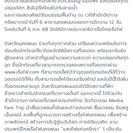
ให้ประชาชนและนักท่องเที่ยวได้ร่วมอธิฐานขอพร และปล่อยทุกข์
ปล่อยโศก สิ่งไม่ดีให้ไหลไปกับสายน้ำ
และการแสดงศิลปวัฒนธรรมพื้นบ้าน ณ เวทีสำนักจัดการ
ทรัพยากรป่าไม้ที่ 6 สาขานครพนมตลอดการจัดงาน 12 วัน
โดยในวันที่ 6 ต.ค. 68 จัดให้มีการประกวดธิดาเรือไหลเรือไฟ
จังหวัดนครพนม ร่วมกับทุกภาคส่วน เตรียมความพร้อมในการ
ต้อนรับนักท่องเที่ยวโดยจัดให้มีสถานที่จอดรถ พร้อมรถรับส่ง
ผู้โดยสาร เจ้าหน้าที่ดูแลอำนวยความสะดวก ความปลอดภัยทุก
จุด ซึ่งนักท่องเที่ยวสามารถตรวจสอบสถานที่จอดรถผ่าน
www.เรือไฟ.com ที่สามารถเช็คได้ว่าจุดจอดรถแต่ละที่มีที่ว่าง
จอดรถได้กี่คัน ซึ่งสามารถเช็คได้แบบเรียลไทม์ และในปีนี้ได้เพิ่ม
ที่จอดรถหลายจุด จังหวัดนครพนมเองได้จัดสถานที่พัก
ชั่วคราวสำหรับนักท่องเที่ยวกางเต็นท์ นอกจากนี้ ได้ร่วมกับ
สำนักงานการท่องเที่ยวแห่งประเทศไทย จัดกิจกรรม Media
Fam Trip นำสื่อมวลชนทั้งในและต่างประเทศ สื่อมวลชน อินฟลู
เอ็นเซอร์ ลงพื้นที่ดูกระบวนการสร้างเรือไฟนครพนม เพื่อสร้าง
ภาพลักษณ์ สร้างการรับรู้สู่ระดับโลก ภายใต้แนวคิด งาน
ประเพณีไหลเรือไฟนครพนม “แสงไฟแห่งศรัทธา” 1 เดียวใน