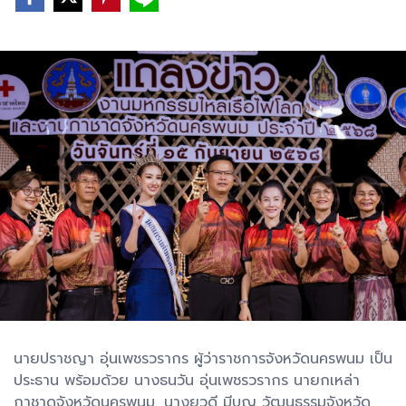
นายปราชญา อุ่นเพชรวรากร ผู้ว่าราชการจังหวัดนครพนม เป็น
ประธาน พร้อมด้วย นางธนวัน อุ่นเพชรวรากร นายกเหล่า
กาชาดจังหวัดนครพนม, นางยุวดี มีบุญ วัฒนธรรมจังหวัด