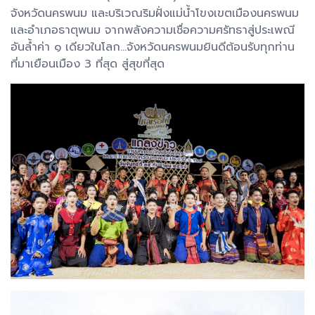
จังหวัดนครพนม และบริเวณริมฝั่งแม่น้ำโขงเขตเมืองนครพนม
และอำเภอธาตุพนม จากพลังความเชื่อความศรัทธาสู่ประเพณี
อันล้ำค่า ๑ เดียวในโลก...จังหวัดนครพนมยินดีต้อนรับทุกท่าน
ที่มาเยือนเมือง 3 ที่สุด สู่สุขที่สุด