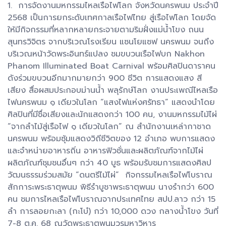
1. การจัดงานมหกรรมไหลเรือไฟโลก จังหวัดนครพนม ประจำปี
2568 เป็นการยกระดับเทศกาลเรือไฟไทย สู่เรือไฟโลก โดยจัด
ให้มีกิจกรรมที่หลากหลายกระจายตามริมฝั่งแม่น้ำโขง ถนน
สุนทรวิจิตร จากบริเวณโรงเรียน แซนโยแซฟ นครพนม จนถึง
บริเวณหน้าวัดพระอินทร์แปลง ชมขบวนเรือไฟบก Nakhon
Phanom Illuminated Boat Carnival พร้อมศิลปินดาราคน
ดังร่วมขบวนอีกมากมายกว่า 900 ชีวิต การแสดงแสง สี
เสียง สื่อผสมประกอบม่านน้ำ พลุรักษ์โลก งานประเพณีไหลเรือ
ไฟนครพนม ๑ เดียวในโลก “แสงไฟแห่งศรัทธา” แสดงนำโดย
ศิลปินที่มีชื่อเสียงและนักแสดงกว่า 100 คน, งานมหกรรมไม้ไผ่
“จากลำไม้สู่เรือไฟ ๑ เดียวในโลก” ณ สำนักงานเหล่ากาชาด
นครพนม พร้อมซุ้มแสดงวิถีชีวิตของ 12 อำเภอ พบการแสดง
และจำหน่ายอาหารถิ่น อาหารฟิวชั่นและผลิตภัณฑ์จากไม้ไผ่
ผลิตภัณฑ์ชุมชนอื่นๆ กว่า 40 บูธ พร้อมรับชมการแสดงศิลป
วัฒนธรรมร่วมสมัย “ดนตรีไม้ไผ่” กิจกรรมไหลเรือไฟโบราณ
สักการะพระธาตุพนม พิธีรำบูชาพระธาตุพนม นางรำกว่า 600
คน ชมการไหลเรือไฟโบราณจากประเทศไทย สปป.ลาว กว่า 15
ลำ การลอยกะลา (กะโบ๋) กว่า 10,000 ดวง กลางน้ำโขง วันที่
7-8 ต.ค. 68 ณวัดพระธาตุพนมวรมหาวิหาร