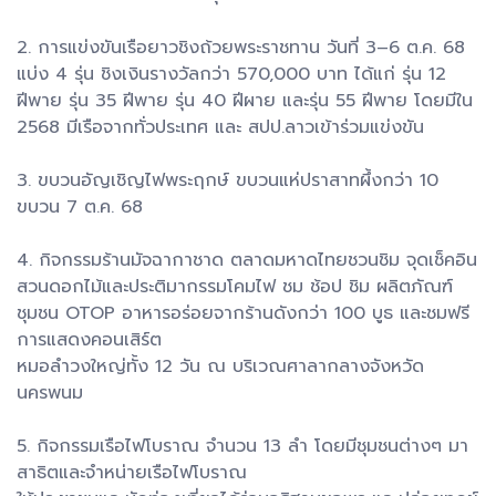
2. การแข่งขันเรือยาวชิงถ้วยพระราชทาน วันที่ 3–6 ต.ค. 68
แบ่ง 4 รุ่น ชิงเงินรางวัลกว่า 570,000 บาท ได้แก่ รุ่น 12
ฝีพาย รุ่น 35 ฝีพาย รุ่น 40 ฝีผาย และรุ่น 55 ฝีพาย โดยมีใน
2568 มีเรือจากทั่วประเทศ และ สปป.ลาวเข้าร่วมแข่งขัน
3. ขบวนอัญเชิญไฟพระฤกษ์ ขบวนแห่ปราสาทผึ้งกว่า 10
ขบวน 7 ต.ค. 68
4. กิจกรรมร้านมัจฉากาชาด ตลาดมหาดไทยชวนชิม จุดเช็คอิน
สวนดอกไม้และประติมากรรมโคมไฟ ชม ช้อป ชิม ผลิตภัณฑ์
ชุมชน OTOP อาหารอร่อยจากร้านดังกว่า 100 บูธ และชมฟรี
การแสดงคอนเสิร์ต
หมอลำวงใหญ่ทั้ง 12 วัน ณ บริเวณศาลากลางจังหวัด
นครพนม
5. กิจกรรมเรือไฟโบราณ จำนวน 13 ลำ โดยมีชุมชนต่างๆ มา
สาธิตและจำหน่ายเรือไฟโบราณ