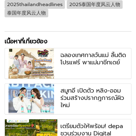
2025thailandheadlines
2025泰国年度风云人物
泰国年度风云人物
เนื้อหาที่เกี่ยวข้อง
ฉลองเทศกาลวันแม่ ลิ้นติด
โปรแฟร์ พาแม่มาชีทเดย์
สมูทอี เปิดตัว หลิง-ออม
ร่วมสร้างปรากฎการณ์ผิว
ใหม่
เตรียมตัวให้พร้อม! depa
ชวนร่วมงาน Digital