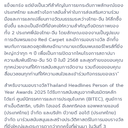
แข็งแกร่ง แต่ยังเป็นเวทีสำคัญในการยกระดับภาพลักษณ์ของ
ประเทศไทย และสร้างโอกาสอันล้ำค่าในการส่งเสริมความร่วม
มือและการแลกเปลี่ยนทางวัฒนธรรมระหว่างไทย-จีน ให้ลึกซึ้ง
ยิ่งขึ้น และจะเป็นอีกปีที่ยังคงให้ความสำคัญถึงมิตรภาพของ
ทั้ง 2 ประเทศพี่น้องไทย-จีน โดยลักษณะของงานเป็นรูปแบบ
การเดินพรมแดง Red Carpet และมีการมอบรางวัล อีกทั้ง
พบกับการแสดงสุดพิเศษอีกมากมายเตรียมพบเซอร์ไพรส์ที่ยิ่ง
ใหญ่กว่าทุก ๆ ปี เพื่อเป็นการเปิดฉากโหมโรงการสถาปนา
ความสัมพันธ์ไทย-จีน 50 ปี ในปี 2568 และสุดท้ายขอขอบคุณ
ทุกหน่วยงานที่ให้การสนับสนุนการจัดงาน รวมถึงขอขอบคุณ
สื่อมวลชนทุกท่านที่ให้ความสนใจและเข้าร่วมกิจกรรมของเรา”
สำหรับงานมอบรางวัลThailand Headlines Person of the
Year Awards 2025 ได้รับการสนับสนุนจากพันธมิตรหลัก
ได้แก่ ศูนย์นิทรรศการและการประชุมไบเทค (BITEC), ศูนย์การ
ค้าเอ็มดิสทริค, บริษัท ไฮเออร์ อีเลคทริคอล แอพพลายแอนซ์
(ประเทศไทย) จำกัด และบริษัท บีวายดี ออโต้ (ประเทศไทย)
จำกัด มาร่วมสนับสนุนและสร้างประวัติศาสตร์ในการมอบรางวัล
ที่ยิ่งใหญ่และตระการตากว่าทุกครั้งที่ผ่านมา ในวันที่ 3