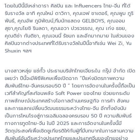
โดยในปีนี้มีเหล่าดารา ศิลปิน และ Influencers ไทย-จีน ที่ได้
รับรางวัล อาทิ คุณใหม่ ดาวิกา, คุณเจฟ ชาเตอร์, คุณพูม ภูริ
พันธ์, คุณอัพ ภูมิพัฒน์,ทีมนักแสดง GELBOYS, คุณออม
สุชา,คุณโยชิ รินลดา, คุณเอวา ปวรวรรณ, คุณ เก่ง ธชย,
คุณติช่า กันติชา, คุณเจนนี่ รัชนก และอีกมากมาย ในส่วนของ
ศิลปินจากต่างประเทศที่ได้รับรางวัลในปีนี้อาทิเช่น Wei Zi, Yu
Shuxin ฯลฯ
นางสาวหลุ่ย แซ่กั๊ว ประธานบริษัทไทยเจียระไน กรุ๊ป จำกัด เปิด
เผยว่า ปีนี้จะมีพิธีพิเศษเพื่อเปิดฉาก “ปีแห่งมิตรภาพความ
สัมพันธ์ไทย-จีนครบรอบ50 ปี ” โดยการจัดงานในครั้งนี้ถือเป็น
เวทีสำคัญที่สะท้อนพลัง Soft Power ของไทย ช่วยยกระดับ
ภาพลักษณ์ประเทศสร้างโอกาสด้านเศรษฐกิจ การค้า สังคม
และการแลกเปลี่ยนวัฒนธรรมระหว่างไทย-จีน อีกทั้งยังนับ
เป็นการโหมโรงสู่การเฉลิมฉลองครบรอบ 50 ปี ความสัมพันธ์
ทางการทูตไทย-จีน ในปี 2025 และการจัดงานในครั้งนี้มี
วัตถุประสงค์เพื่อเชิดชูเกียรติให้กับผู้ที่มีบทบาทในการสานความ
สัมพันธ์อันดีระหว่างประเทศไทยและประเทศจีนของไทยอย่าง