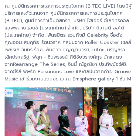
ณ ศูนย์นิทรรศการและการประชุมไบเทค (BITEC LIVE) โดยมีผู้
บริหารและตัวแทนจาก ศูนย์นิทรรศการและการประชุมไบเทค
(BITEC), ศูนย์การค้าเอ็มดิสทริค, บริษัท ไฮเออร์ อีเลคทริคอล
แอพพลายแอนซ์ (ประเทศไทย) จำกัด, บริษัท บีวายดี ออโต้
(ประเทศไทย) จำกัด, พันธมิตร รวมถึงมี Celebrity ชื่อดัง
คุณออน สมฤทัย รัตนวราห ศิลปินจาก Roller Coaster เชลลี่
เพชรใส จันทร์เรือง, พันดาว ปัญญาบารมี, เนโกะ เนรัญชรา
เลิศประเสริฐ, ฟลุท - ชินพรรธน์ กิติชัยวรางค์กูร นักแสดง
จากRearrange The Series, จินนี่ ณัฐณิชา ประทิพนัชช์ศิริ
จากซีรีส์ พิษรัก Poisonous Love และศิลปินจากค่าย Groove
Music เข้าร่วมงานแถลงข่าว ณ Emsphere gallery 1 ชั้น M