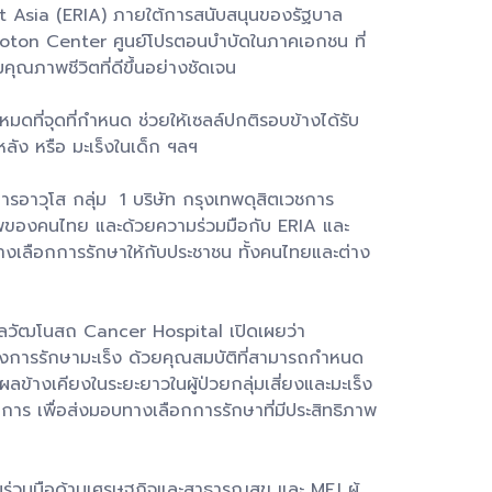
 Asia (ERIA) ภายใต้การสนับสนุนของรัฐบาล
 Proton Center ศูนย์โปรตอนบำบัดในภาคเอกชน ที่
ณภาพชีวิตที่ดีขึ้นอย่างชัดเจน
ดที่จุดที่กำหนด ช่วยให้เซลล์ปกติรอบข้างได้รับ
นหลัง หรือ มะเร็งในเด็ก ฯลฯ
าวุโส กลุ่ม 1 บริษัท กรุงเทพดุสิตเวชการ
ขภาพของคนไทย และด้วยความร่วมมือกับ ERIA และ
ทางเลือกการรักษาให้กับประชาชน ทั้งคนไทยและต่าง
ลวัฒโนสถ Cancer Hospital เปิดเผยว่า
่ของการรักษามะเร็ง ด้วยคุณสมบัติที่สามารถกำหนด
ข้างเคียงในระยะยาวในผู้ป่วยกลุ่มเสี่ยงและมะเร็ง
ร เพื่อส่งมอบทางเลือกการรักษาที่มีประสิทธิภาพ
มร่วมมือด้านเศรษฐกิจและสาธารณสุข และ MEJ ผู้