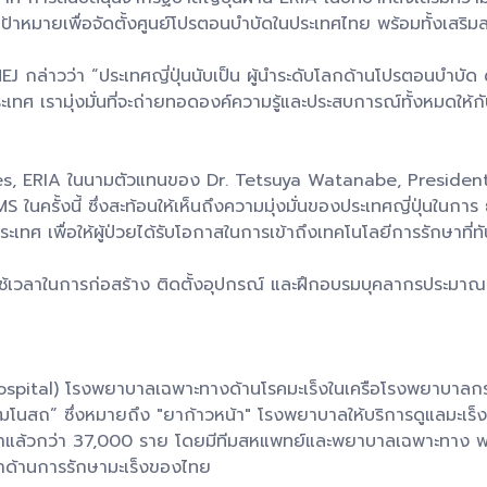
ป้าหมายเพื่อจัดตั้งศูนย์โปรตอนบำบัดในประเทศไทย พร้อมทั้งเสริ
 กล่าวว่า “ประเทศญี่ปุ่นนับเป็น ผู้นำระดับโลกด้านโปรตอนบำบัด ด
ระเทศ เรามุ่งมั่นที่จะถ่ายทอดองค์ความรู้และประสบการณ์ทั้งหมดให้กั
s, ERIA ในนามตัวแทนของ Dr. Tetsuya Watanabe, President of 
นครั้งนี้ ซึ่งสะท้อนให้เห็นถึงความมุ่งมั่นของประเทศญี่ปุ่นในก
ทศ เพื่อให้ผู้ป่วยได้รับโอกาสในการเข้าถึงเทคโนโลยีการรักษาที่ทั
เวลาในการก่อสร้าง ติดตั้งอุปกรณ์ และฝึกอบรมบุคลากรประมาณ 3
al) โรงพยาบาลเฉพาะทางด้านโรคมะเร็งในเครือโรงพยาบาลกรุงเทพ
โนสถ” ซึ่งหมายถึง "ยาก้าวหน้า" โรงพยาบาลให้บริการดูแลมะเร
่มาแล้วกว่า 37,000 ราย โดยมีทีมสหแพทย์และพยาบาลเฉพาะทาง พร้
ำด้านการรักษามะเร็งของไทย