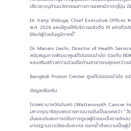
เชี่ยวชาญด้านนวัตกรรมทางการแพทย์จากญี่ปุ่น มีเ
Dr. Kenji Shibuya, Chief Executive Officer, MEJ
พ.ศ. 2526 และมีศูนย์ให้บริการแล้วถึง 19 แห่งทั่วป
ให้แก่ผู้ป่วยในภูมิภาคนี้”
Dr. Manani Uechi, Director of Health Service
สนับสนุนการพัฒนาศูนย์โปรตอนบำบัด ร่วมกับ BDMS ใ
และเสริมสร้างความร่วมมือด้านสาธารณสุขระหว่างประเ
Bangkok Proton Center ศูนย์โปรตอนบำบัด จะใช้
ข้อมูลเพิ่มเติม
โรงพยาบาลวัฒโนสถ (Wattanosoth Cancer Hospit
มหากรุณาธิคุณพระราชทานนามอันเป็นมงคลว่า “วัฒ
มั่นและประสบการณ์ในการดูแลผู้ป่วยมะเร็งรายใหม
มาตรฐานรางวัลระดับสากล ตอกย้ำถึงความเป็นผู้น