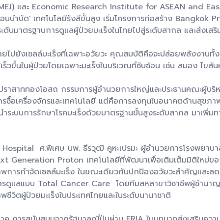
MEJ) และ Economic Research Institute for ASEAN and East
รตอนบำบัด' เทคโนโลยีรังสีขั้นสูง เริ่มโครงการก่อสร้าง Bangkok
มาตรฐานการดูแลผู้ป่วยมะเร็งในไทยไปสู่ระดับสากล และส่งเสริมคุ
ยังเซลล์มะเร็งที่เฉพาะอวัยวะ คุณสมบัติคือจะปล่อยพลังงานทั้งหม
เร็วขึ้นในผู้ป่วยโดยเฉพาะมะเร็งในบริเวณที่ซับซ้อน เช่น สมอง ไขสั
าสาททองโอสถ กรรมการผู้อำนวยการใหญ่และประธานคณะผู้บริหารอ
่การซื้อเครื่องจักรและเทคโนโลยี แต่คือการลงทุนในอนาคตด้านสุ
การนำระบบการรักษาโรคมะเร็งด้วยมาตรฐานขั้นสูงระดับสากล มาเพิ่ม
spital ศ.พิเศษ นพ. ธีรวุฒิ คูหะเปรมะ ผู้อำนวยการโรงพยาบา
น Next Generation Proton เทคโนโลยีที่พัฒนาเพื่อเติมเต็มมิติใหม
ภาพการกำจัดเซลล์มะเร็ง ในขณะเดียวกันปกป้องอวัยวะสำคัญและลดผล
การดูแลแบบ Total Cancer Care โดยทีมสหสาขาวิชาชีพผู้ชำนาญกา
พชีวิตผู้ป่วยมะเร็งในประเทศไทยและในระดับนานาชาติ
ิภาค การสนับสนุนจากรัฐบาลญี่ปุ่นผ่าน ERIA ในบทบาทส่งเสริมควา