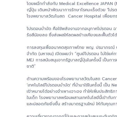
โดยผนึกกำลังกับ Medical Excellence JAPAN (
ญี่ปุ่น เดินหน้าพัฒนาการรักษาโรคมะเร็งด้วย 'โป
โรงพยาบาลวัฒโนสถ Cancer Hospital เพื่อยกระดับ
โปรตอนบำบัด คือใช้พลังงานจากอนุภาคโปรตอน ฉายไป
รังสีน้อยลง ซึ่งส่งผลให้ลดผลข้างเคียงและฟื้นตัวได้
การลงทุนเพื่ออนาคตสุขภาพไทย พญ. ปรมาภรณ์ ปร
จำกัด (มหาชน) เปิดเผยว่า “ศูนย์โปรตอน ไม่ใช่แค
MEJ การสนับสนุนจากรัฐบาลญี่ปุ่นในครั้งนี้ เป็น
ชาติ”
ด้านความพร้อมของโรงพยาบาลวัฒโนสถ Cancer Ho
‘เทคโนโลยีโปรตอนบำบัด' ที่นำมาใช้ในครั้งนี้ เป็
เป้าหมายได้อย่างจำเพาะเจาะจง ทำให้เพิ่มประสิทธิ
ในเด็ก โรงพยาบาลพร้อมผสานเทคโนโลยีนี้เข้ากับ
และปลอดภัยยิ่งขึ้น สร้างมาตรฐานใหม่ ให้กับคุณภา
ความเชี่ยวชาญจากญี่ปุ่นและการสนับสนุนระดับภูม