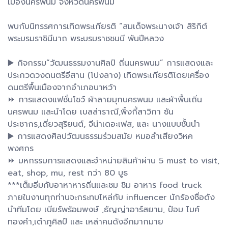
เมืองนครพนม จังหวัดนครพนม
พบกับนิทรรศการเทิดพระเกียรติ “สมเด็จพระนางเจ้า สิริกิต์
พระบรมราชินีนาถ พระบรมราชชนนี พันปีหลวง
▶️ กิจกรรม“วัฒนธรรมงานศิลป์ ถิ่นนครพนม” การแสดงและ
ประกวดวงดนตรีอีสาน (โปงลาง) เทิดพระเกียรติโดยเครื่อง
ดนตรีพื้นเมืองจากอำเภอนาหว้า
⏩️ การแสดงแฟชั่นโชว์ ผ้าลายมุกนครพนม และผ้าพื้นเถิ่น
นครพนม และนำโดย เบลล่าราณี,พิ้งกี้สาวิกา ซัน
ประชากร,เดี่ยวสุริยนต์, จีน่าเดอะเฟส, และ นางแบบชั้นนำ
▶️ การแสดงศิลปวัฒนธรรมร่วมสมัย หมอลำเสียงวิหค
พงศกร
⏩️ มหกรรมการแสดงและจำหน่ายสินค้าผ่าน 5 must to visit,
eat, shop, mu, rest กว่า 80 บูธ
***เต็มอิ่มกับอาหาหารถิ่นและชม ชิม อาหาร food truck
ภายในงานทุกท่านจะกระทบไหล่กับ influencer นักร้องชื่อดัง
นำทีมโดย เบียร์พร้อมพงษ์ ,ธัญญ่าอาร์สยาม, ป๋อม ไมค์
ทองคำ,เต๋าภูศิลป์ และ เหล่าคนดังอีกมากมาย