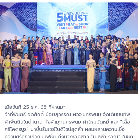
เมื่อวันที่ 25 ธ.ค. 68 ที่ผ่านมา
ว่าที่พันตรี อดิศักดิ์ น้อยสุวรรณ ผวจ.นครพนม จัดเต็มขนทัพ
ผ้าพื้นถิ่นในตำนาน ทั้งผ้ามุกนครพนม ผ้าไหมมัดหมี่ และ “เสื้อ
ศรีโคตรบูร” มาขึ้นรันเวย์ในดีไซน์สุดล้ำ ผสมผสานความเชื่อ
ความศรัทธาเข้ากับแฟชั่น ดึงนางเอกสาว “เบลล่า ราณี” ในชุด