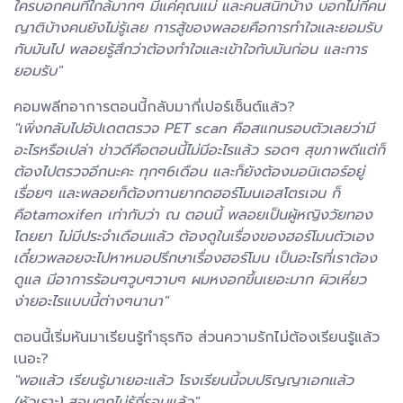
ใครบอกคนที่ใกล้มากๆ มีแค่คุณแม่ และคนสนิทบ้าง บอกไม่กี่คน
ญาติบ้างคนยังไม่รู้เลย การสู้ของพลอยคือการทำใจและยอมรับ
กับมันไป พลอยรู้สึกว่าต้องทำใจและเข้าใจกับมันก่อน และการ
ยอมรับ"
คอมพลีทอาการตอนนี้กลับมากี่เปอร์เซ็นต์แล้ว?
"เพิ่งกลับไปอัปเดตตรวจ PET scan คือสแกนรอบตัวเลยว่ามี
อะไรหรือเปล่า ข่าวดีคือตอนนี้ไม่มีอะไรแล้ว รอดๆ สุขภาพดีแต่ก็
ต้องไปตรวจอีกนะคะ ทุกๆ6เดือน และก็ยังต้องมอนิเตอร์อยู่
เรื่อยๆ และพลอยก็ต้องทานยากดฮอร์โมนเอสโตรเจน ก็
คือtamoxifen เท่ากับว่า ณ ตอนนี้ พลอยเป็นผู้หญิงวัยทอง
โดยยา ไม่มีประจำเดือนแล้ว ต้องดูในเรื่องของฮอร์โมนตัวเอง
เดี๋ยวพลอยจะไปหาหมอปรึกษาเรื่องฮอร์โมน เป็นอะไรที่เราต้อง
ดูแล มีอาการร้อนๆวูบๆวาบๆ ผมหงอกขึ้นเยอะมาก ผิวเหี่ยว
ง่ายอะไรแบบนี้ต่างๆนานา"
ตอนนี้เริ่มหันมาเรียนรู้ทำธุรกิจ ส่วนความรักไม่ต้องเรียนรู้แล้ว
เนอะ?
"พอแล้ว เรียนรู้มาเยอะแล้ว โรงเรียนนี้จบปริญญาเอกแล้ว
(หัวเราะ) สอบตกไม่รู้กี่รอบแล้ว"