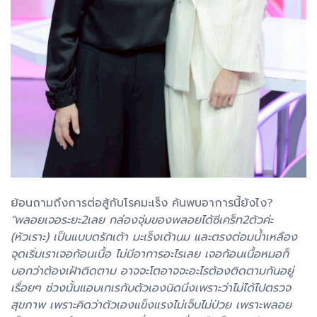
ย้อนถามถึงการต่อสู้กับโรคมะเร็ง ค้นพบอาการนี้ยังไง?
"พลอยเจอระยะ2เลย กล่องจุ่มของพลอยได้ซีเคร็ท2ตัวค่ะ
(หัวเราะ) เป็นแบบดรักเต้า มะเร็งเต้านม และตรงต่อมน้ำเหลือง
จุดเริ่มเราเจอก้อนเนื้อ ไม่มีอาการอะไรเลย เจอก้อนเนื้อหมอก็
บอกว่าต้องเฝ้าติดตาม อาจจะโตอาจจะอะไรต้องติดตามกันอยู่
เรื่อยๆ ช่วงนั้นแอบเกเรกับตัวเองนิดนึงเพราะว่าไม่ได้ไปตรวจ
สุขภาพ เพราะคิดว่าตัวเองแข็งแรงไม่เจ็บไม่ป่วย เพราะพลอย