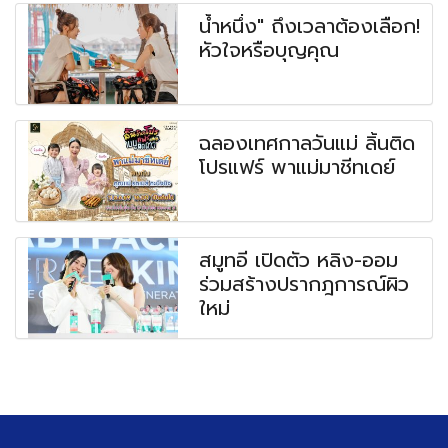
น้ำหนึ่ง" ถึงเวลาต้องเลือก!
หัวใจหรือบุญคุณ
ฉลองเทศกาลวันแม่ ลิ้นติด
โปรแฟร์ พาแม่มาชีทเดย์
สมูทอี เปิดตัว หลิง-ออม
ร่วมสร้างปรากฎการณ์ผิว
ใหม่