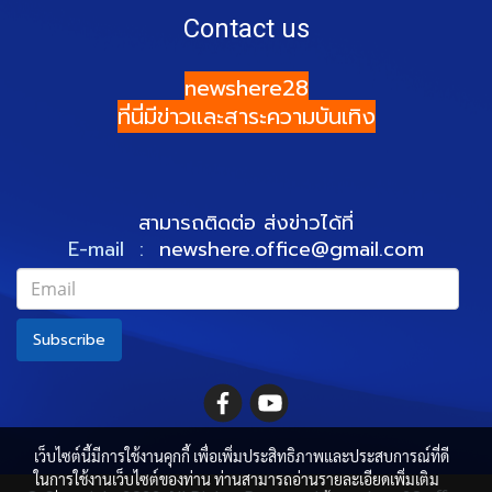
Contact us
newshere28
ที่นี่มีข่าวและสาระความบันเทิง
สามารถติดต่อ ส่งข่าวได้ที่
E-mail :
newshere.office@gmail.com
Subscribe
เว็บไซต์นี้มีการใช้งานคุกกี้ เพื่อเพิ่มประสิทธิภาพและประสบการณ์ที่ดี
ในการใช้งานเว็บไซต์ของท่าน ท่านสามารถอ่านรายละเอียดเพิ่มเติม