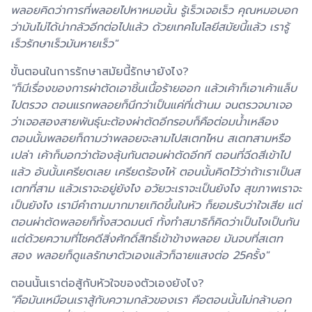
พลอยคิดว่าการที่พลอยไปหาหมอนั้น รู้เร็วเจอเร็ว คุณหมอบอก
ว่ามันไม่ได้น่ากลัวอีกต่อไปแล้ว ด้วยเทคโนโลยีสมัยนี้แล้ว เรารู้
เร็วรักษาเร็วมันหายเร็ว"
ขั้นตอนในการรักษาสมัยนี้รักษายังไง?
"ก็มีเรื่องของการผ่าตัดเอาชิ้นเนื้อร้ายออก แล้วเค้าก็เอาเค้าแล็บ
ไปตรวจ ตอนแรกพลอยก็นึกว่าเป็นแค่ที่เต้านม จนตรวจมาเจอ
ว่าเจอสองสายพันธุ์นะต้องผ่าตัดอีกรอบก็คือต่อมน้ำเหลือง
ตอนนั้นพลอยก็ถามว่าพลอยจะลามไปสเตทไหน สเตทสามหรือ
เปล่า เค้าก็บอกว่าต้องลุ้นกันตอนผ่าตัดอีกที ตอนที่ฉีดสีเข้าไป
แล้ว อันนั้นเครียดเลย เครียดร้องไห้ ตอนนั้นคิดไว้ว่าถ้าเราเป็นส
เตทที่สาม แล้วเราจะอยู่ยังไง อวัยวะเราจะเป็นยังไง สุขภาพเราจะ
เป็นยังไง เรามีคำถามมากมายเกิดขึ้นในหัว ก็ยอมรับว่าใจเสีย แต่
ตอนผ่าตัดพลอยก็ทั้งสวดมนต์ ทั้งทำสมาธิก็คิดว่าเป็นไงเป็นกัน
แต่ด้วยความที่โชคดีสิ่งศักดิ์สิทธิ์เข้าข้างพลอย มันจบที่สเตท
สอง พลอยก็ดูแลรักษาตัวเองแล้วก็ฉายแสงต่อ 25ครั้ง"
ตอนนั้นเราต่อสู้กับหัวใจของตัวเองยังไง?
"คือมันเหมือนเราสู้กับความกลัวของเรา คือตอนนั้นไม่กล้าบอก