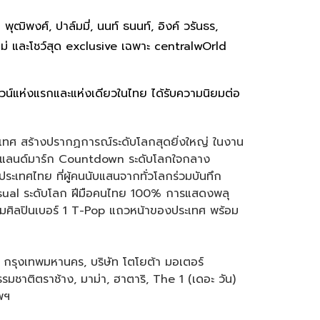
ฒิพงศ์, ปาล์มมี่, นนท์ ธนนท์, อิงค์ วรันธร,
หม่ และโชว์สุด exclusive เฉพาะ centralwOrld
น์แห่งแรกและแห่งเดียวในไทย ได้รับความนิยมต่อ
ประเทศ สร้างปรากฏการณ์ระดับโลกสุดยิ่งใหญ่ ในงาน
์ แลนด์มาร์ก Countdown ระดับโลกใจกลาง
ทศไทย ที่ผู้คนนับแสนจากทั่วโลกร่วมบันทึก
ะ Visual ระดับโลก ฝีมือคนไทย 100% การแสดงพลุ
มศิลปินเบอร์ 1 T-Pop แถวหน้าของประเทศ พร้อม
 กรุงเทพมหานคร, บริษัท โตโยต้า มอเตอร์
รรมชาติตราช้าง, มาม่า, ฮาตาริ, The 1 (เดอะ วัน)
พฯ