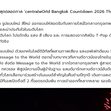
่ดีที่สุดตลอดกาล ‘centralwOrld Bangkok Countdown 2026 Th
ี่สุด รูปแบบใหม่ สีใหม่ ออกแบบให้สอดรับกับสกายไลน์ใจกลางกร
และน่าประทับใจในระดับโลก
ระดับโลก โปรดักชัน แสง สี เสียง และ การแสดงจากศิลปิน T-Pop 
้จริง
ูปแบบใหม่ ด้วยเทคโนโลยีดิจิทัลที่ผสานภาพเสียง และเอฟเฟกต์แบบ
Message to the World ตอกย้ำบทบาทเวทีเคานต์ดาวน์ของไทยในฐา
ัง ส่งต่อ Message to the World จากใจกลางกรุงเทพฯ สู่สายตา
 ทศวรรษ พิสูจน์ความเป็นผู้นำในฐานะ แลนด์มาร์กเคานต์ดาวน์อันดับ
วโลกเลือกมาร่วมสร้างโมเมนต์สำคัญในคืนข้ามปีทุกปี เดินทางสะดวกท
าบีทีเอสเปิดถึงตี 2 ที่จอดรถนับพัน ทางเข้าออกที่หลากหลาย รอ