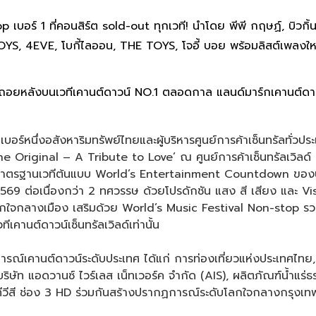
ร์ 1 ที่คอนสิร์ต sold-out ทุกเวที! นำโดย พีพี กฤษฏ์, บิวกิ้น พุ
LBOYS, 4EVE, โบกี้ไลออน, THE TOYS, โจอี้ บอย พร้อมลิสต์เพลงใ
ับถอยหลังบนเวทีเคานต์ดาวน์
NO.1 ตลอดกาล แลนด์มาร์กเคานต์ดาว
บอร์หนึ่งอสังหาริมทรัพย์ไทยและผู้บริหารศูนย์การค้าเซ็นทรัลทั่ว
riginal – A Tribute to Love’ ณ ศูนย์การค้าเซ็นทรัลเวิลด
ามาตรฐานเวทีต้นแบบ World’s Entertainment Countdown ของประเ
หม่ 2569 ต่อเนื่องกว่า 2 ทศวรรษ ด้วยโปรดักชัน แสง สี เสียง แล
กใจกลางเมือง เสริมด้วย World’s Music Festival Non-stop รว
คานต์ดาวน์เซ็นทรัลเวิลด์เท่านั้น
ณ์เคานต์ดาวน์ระดับประเทศ ได้แก่ การท่องเที่ยวแห่งประเทศไทย,
ิษัท แอดวานซ์ ไวร์เลส เน็ทเวอร์ค จำกัด (AIS), ผลิตภัณฑ์น้ำแร่ธ
ยทีวีสี ช่อง 3 HD ร่วมกันสร้างปรากฏการณ์ระดับโลกใจกลางกรุงเท