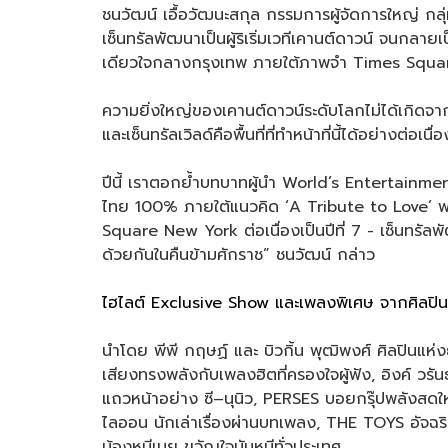
ชนวัฒน์ เอื้อวัฒนะสกุล กรรมการผู้จัดการใหญ่ กลุ
เซ็นทรัลพัฒนาเป็นผู้ริเริ่มเวทีเคานต์ดาวน์ จนก
เดียวใจกลางกรุงเทพ ภายใต้ภาพจำ Times Squa
ความยิ่งใหญ่ของเคานต์ดาวน์ระดับโลกไม่ได้เกิดจา
และเซ็นทรัลเวิลด์คือพื้นที่ที่ทำหน้าที่นี้ได้อย่างต่อเนื
ปีนี้ เราตอกย้ำบทบาทผู้นำ World’s Entertainme
ไทย 100% ภายใต้แนวคิด ‘A Tribute to Love’ พร
Square New York ต่อเนื่องเป็นปีที่ 7 - เซ็นทรัลพั
ด้วยกันในคืนข้ามศักราช” ชนวัฒน์ กล่าว
ไฮไลต์ Exclusive Show และเพลงพิเศษ จากศิลปิน
นำโดย พีพี กฤษฏ์ และ บิวกิ้น พุฒิพงศ์ ศิลปินแห
เสียงทรงพลังกับเพลงฮิตที่ครองใจผู้ฟัง, อิงค์ วรัน
แถวหน้าอย่าง ซี–นุนิว, PERSES บอยกรุ๊ปพลังสดให
ไลออน นักเล่าเรื่องผ่านบทเพลง, THE TOYS อัจฉร
น้องหมีเนย ขวัญใจมัมหมีทั่วประเทศ