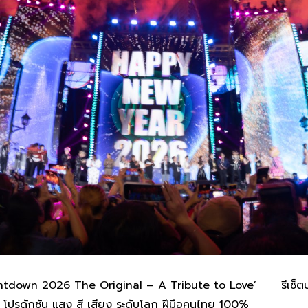
untdown 2026 The Original – A Tribute to Love’ รีเซ็ตประส
 โปรดักชัน แสง สี เสียง ระดับโลก ฝีมือคนไทย 100%