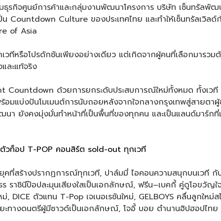
่มธุรกิจศูนย์การค้าและกลุ่มงานพัฒนาโครงการ บริษัท เซ็นทรัลพัฒ
ลายเป็น Countdown Culture ของประเทศไทย และทำให้เซ็นทรัลเวิลด์
re of Asia
กเวทีหรือโปรดักชันเพียงอย่างเดียว แต่เกิดจากผู้คนที่เลือกมาร
่องและแท้จริง
nt Countdown ด้วยการยกระดับประสบการณ์ใหม่ทั้งหมด ทั้งเวที 
้อมแบ่งปันโมเมนต์การนับถอยหลังจากใจกลางกรุงเทพสู่สายตาผู้ช
ฒนา ยังคงมุ่งมั่นทำหน้าที่เป็นพื้นที่ของทุกคน และเป็นแลนด์มาร์กท
ตัวท็อป T-POP คอนสิร์ต sold-out ทุกเวที
่งยุคที่สร้างปรากฏการณ์ทุกเวที, ปาล์มมี่ ไอคอนความสนุกบนเวที 
ธร ราชินีป๊อปละมุนเสียงใสเป็นเอกลักษณ์, ฟรีน–เบคกี้ คู่ดูโอขวัญใ
ม่, DICE ตัวแทน T-Pop เจเนอเรชันใหม่, GELBOYS คลื่นลูกใหม่สไต
ิยะทางดนตรีผู้มีซาวด์เป็นเอกลักษณ์, โจอี้ บอย ตำนานฮิปฮอปไท