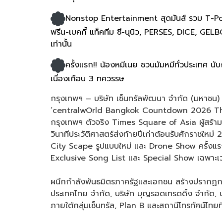
Nonstop Entertainment สุดมันส์ รวม T-Pop เบอ
ฟรีน-เบคกี้ แท็คทีม ซี-นุนิว, PERSES, DICE, GE
เท่านั้น
ครั้งแรก!! น้องหมีเนย ชวนมัมหมีทั่วประเทศ น
เนื่องเกือบ 3 ทศวรรษ
กรุงเทพฯ – บริษัท เซ็นทรัลพัฒนา จำกัด (มหาชน) เ
‘centralwOrld Bangkok Countdown 2026 The O
กรุงเทพฯ ตัวจริง Times Square of Asia ผู้สร้
วินาทีประวัติศาสตร์ส่งท้ายปีเก่าต้อนรับศักราชใ
City Scape รูปแบบใหม่ และ Drone Show ครั้งแร
Exclusive Song List และ Special Show เฉพาะเวทีเ
ผนึกกำลังพันธมิตรภาครัฐและเอกชน สร้างปรากฏการ
ประเทศไทย จำกัด, บริษัท บุญรอดเทรดดิ้ง จำกัด, บร
ภายใต้กลุ่มเซ็นทรัล, Plan B และสถานีโทรทัศน์ไท