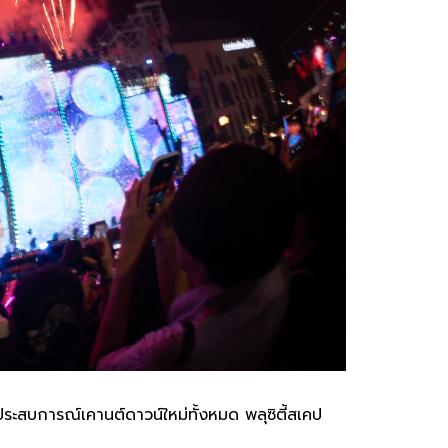
บการณ์เคานต์ดาวน์ใหม่ทั้งหมด พลุซิตี้สเคป