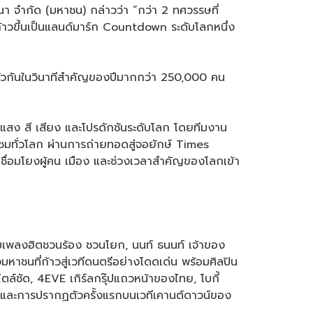
นา จำกัด (มหาชน) กล่าวว่า “กว่า 2 ทศวรรษที่
ก้าวขึ้นเป็นแลนด์มาร์ก Countdown ระดับโลกหนึ่ง
วมตัวกันในวินาทีสำคัญของปีมากกว่า 250,000 คน
แสง สี เสียง และโปรดักชันระดับโลก โดยทีมงาน
มทั่วโลก ผ่านการถ่ายทอดสู่จอยักษ์ Times
ี่เชื่อมโยงผู้คน เมือง และช่วงเวลาสำคัญของโลกเข้า
กับเพลงฮิตชวนร้อง ชวนโยก, นนท์ ธนนท์ เจ้าของ
จมหาชนที่ก้าวสู่เวทีดนตรีอย่างโดดเด่น พร้อมศิลปิน
ล์ชัด, 4EVE เกิร์ลกรุ๊ปแถวหน้าของไทย, โบกี้
ย และการปรากฏตัวครั้งแรกบนเวทีเคานต์ดาวน์ของ