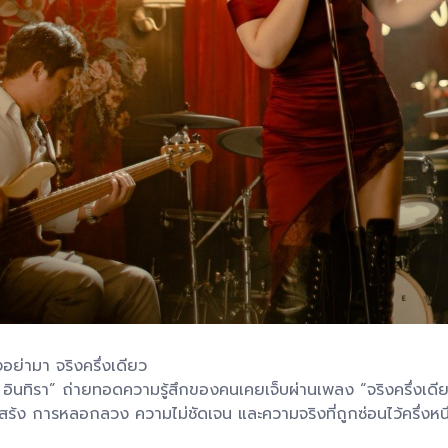
อย่ามา จริงครึ่งเดียว
 อินทิรา” ถ่ายทอดความรู้สึกของคนเคยเจ็บผ่านเพลง “จริงครึ่งเดี
สร้ง การหลอกลวง ความไม่ชัดเจน และความจริงที่ถูกซ่อนไว้ครึ่งหนึ่