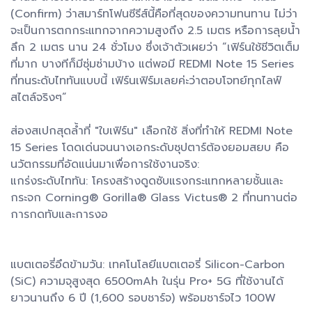
(Confirm) ว่าสมาร์ทโฟนซีรีส์นี้คือที่สุดของความทนทาน ไม่ว่า
จะเป็นการตกกระแทกจากความสูงถึง 2.5 เมตร หรือการลุยน้ำ
ลึก 2 เมตร นาน 24 ชั่วโมง ซึ่งเจ้าตัวเผยว่า “เฟิร์นใช้ชีวิตเต็ม
ที่มาก บางทีก็มีซุ่มซ่ามบ้าง แต่พอมี REDMI Note 15 Series
ที่ทนระดับไททันแบบนี้ เฟิร์นเฟิร์มเลยค่ะว่าตอบโจทย์ทุกไลฟ์
สไตล์จริงๆ”
ส่องสเปกสุดล้ำที่ "ใบเฟิร์น" เลือกใช้ สิ่งที่ทำให้ REDMI Note
15 Series โดดเด่นจนนางเอกระดับซุปตาร์ต้องยอมสยบ คือ
นวัตกรรมที่อัดแน่นมาเพื่อการใช้งานจริง:
แกร่งระดับไททัน: โครงสร้างดูดซับแรงกระแทกหลายชั้นและ
กระจก Corning® Gorilla® Glass Victus® 2 ที่ทนทานต่อ
การกดทับและการงอ
แบตเตอรี่อึดข้ามวัน: เทคโนโลยีแบตเตอรี่ Silicon-Carbon
(SiC) ความจุสูงสุด 6500mAh ในรุ่น Pro+ 5G ที่ใช้งานได้
ยาวนานถึง 6 ปี (1,600 รอบชาร์จ) พร้อมชาร์จไว 100W