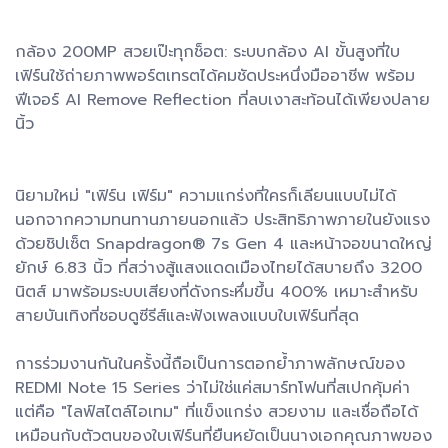
กล้อง 200MP สวยเป๊ะทุกช็อต: ระบบกล้อง AI ขั้นสูงที่ใบ
เฟิร์นใช้ถ่ายภาพพอร์ตเทรตได้คมชัดประหนึ่งมืออาชีพ พร้อม
ฟีเจอร์ AI Remove Reflection ที่ลบเงาสะท้อนได้เพียงปลาย
นิ้ว
นิยามใหม่ "เฟิร์น เฟิร์ม" ความแกร่งที่ใครก็เลียนแบบไม่ได้
นอกจากความทนทานภายนอกแล้ว ประสิทธิภาพภายในยังแรง
ด้วยชิปเซ็ต Snapdragon® 7s Gen 4 และหน้าจอขนาดใหญ่
ยักษ์ 6.83 นิ้ว ที่สว่างสู้แสงแดดเมืองไทยได้สบายถึง 3200
นิตส์ มาพร้อมระบบเสียงที่ดังกระหึ่มขึ้น 400% เหมาะสำหรับ
สายบันเทิงที่ชอบดูซีรีส์และฟังเพลงแบบใบเฟิร์นที่สุด
การร่วมงานกันในครั้งนี้ถือเป็นการตอกย้ำภาพลักษณ์ของ
REDMI Note 15 Series ว่าไม่ใช่แค่สมาร์ทโฟนที่สเปกคุ้มค่า
แต่คือ "ไลฟ์สไตล์ไอเทม" ที่แข็งแกร่ง สวยงาม และเชื่อถือได้
เหมือนกับตัวตนของใบเฟิร์นที่ยืนหยัดเป็นนางเอกคุณภาพของ