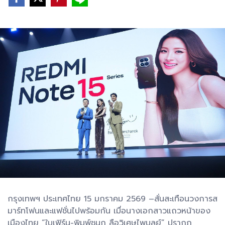
กรุงเทพฯ ประเทศไทย 15 มกราคม 2569 –สั่นสะเทือนวงการส
มาร์ทโฟนและแฟชั่นไปพร้อมกัน เมื่อนางเอกสาวแถวหน้าของ
เมืองไทย “ใบเฟิร์น-พิมพ์ชนก ลือวิเศษไพบูลย์” ปรากฏ