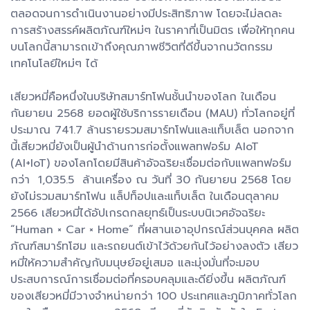
ตลอดจนการดำเนินงานอย่างมีประสิทธิภาพ โดยจะไม่ลดละ
การสร้างสรรค์ผลิตภัณฑ์ใหม่ๆ ในราคาที่เป็นมิตร เพื่อให้ทุกคน
บนโลกนี้สามารถเข้าถึงคุณภาพชีวิตที่ดีขึ้นจากนวัตกรรม
เทคโนโลยีใหม่ๆ ได้
เสียวหมี่คือหนึ่งในบริษัทสมาร์ทโฟนชั้นนำของโลก ในเดือน
กันยายน 2568 ยอดผู้ใช้บริการรายเดือน (MAU) ทั่วโลกอยู่ที่
ประมาณ 741.7 ล้านรายรวมสมาร์ทโฟนและแท็บเล็ต นอกจาก
นี้เสียวหมี่ยังเป็นผู้นำด้านการก่อตั้งแพลทฟอร์ม AIoT
(AI+IoT) ของโลกโดยมีสินค้าอัจฉริยะเชื่อมต่อกับแพลทฟอร์ม
กว่า 1,035.5 ล้านเครื่อง ณ วันที่ 30 กันยายน 2568 โดย
ยังไม่รวมสมาร์ทโฟน แล็ปท็อปและแท็บเล็ต ในเดือนตุลาคม
2566 เสียวหมี่ได้อัปเกรดกลยุทธ์เป็นระบบนิเวศอัจฉริยะ
“Human × Car × Home” ที่ผสานเอาอุปกรณ์ส่วนบุคคล ผลิต
ภัณฑ์สมาร์ทโฮม และรถยนต์เข้าไว้ด้วยกันไว้อย่างลงตัว เสียว
หมี่ให้ความสำคัญกับมนุษย์อยู่เสมอ และมุ่งมั่นที่จะมอบ
ประสบการณ์การเชื่อมต่อที่ครอบคลุมและดียิ่งขึ้น ผลิตภัณฑ์
ของเสียวหมี่มีวางจำหน่ายกว่า 100 ประเทศและภูมิภาคทั่วโลก