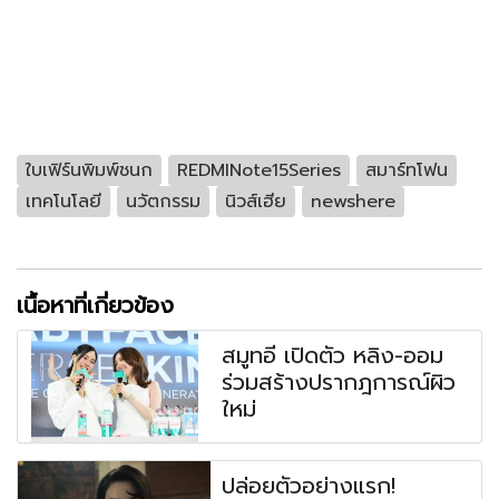
ใบเฟิร์นพิมพ์ชนก
REDMINote15Series
สมาร์ทโฟน
เทคโนโลยี
นวัตกรรม
นิวส์เฮีย
newshere
เนื้อหาที่เกี่ยวข้อง
สมูทอี เปิดตัว หลิง-ออม
ร่วมสร้างปรากฎการณ์ผิว
ใหม่
ปล่อยตัวอย่างแรก!