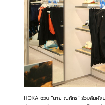
HOKA ชวน "นาย ณภัทร" ร่วมสัมผัส