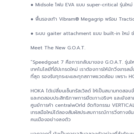
● Midsole โฟม EVA แบบ super-critical รุ่นใหม่
● พื้นรองเท้า Vibram® Megagrip พร้อม Traction
● ระบบ gaiter attachment แบบ built-in ใหม่ ช่ว
Meet The New G.O.A.T.
“Speedgoat 7 คือการกลับมาของ G.O.A.T. รุ่นให
เทคโนโลยีที่อัปเกรดใหม่ เราต้องการให้นักวิ่งเทรลม
ที่สุด รองรับทุกระยะและทุกสภาพแวดล้อม เพราะ HOKA
HOKA ได้เปลี่ยนเซ็นทรัลเวิลด์ ให้เป็นสนามทดสอบจำ
และทดสอบประสิทธิภาพการยึดเกาะจริงๆ และยังสา
ศูนย์การค้า centralwOrld จัดกิจกรรม VERTICAL
เทรลมือใหม่ได้ลองสัมผัสประสบการณ์การวิ่งทางช
คนเมืองอย่างลงตัว
นอกจากนี้ ยังเป็นการเฉลิมฉลองก้าวย่างที่สำคัญข