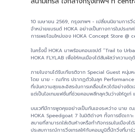
สนามเทรล ใจกลางกรุงเทพฯ ที่ cent
10 เมษายน 2569, กรุงเทพฯ - เปลี่ยนนิยามการวิ่งเ
จำหน่ายแบรนด์ HOKA อย่างเป็นทางการในประเทศไท
การเผยโฉมใหม่ของ HOKA Concept Store @ centra
ในครั้งนี้ HOKA มาพร้อมคอนเซปต์ “Trail to Ur
HOKA FLYLAB เพื่อให้คนเมืองได้สัมผัสว่าความด
ภายในงานได้รับเกียรติจาก Special Guest หนุ่ม
โดย นาย - ณภัทร ปรากฏตัวในลุค Performance 
ที่เน้นความสุขและอิสระในการเคลื่อนไหวได้อย่างชัดเจ
แต่เป็นไอเทมแฟชั่นที่ช่วยคอมพลีทลุควันว่างให้ดูเท
บนเวทีมีการพูดคุยอย่างเป็นกันเองระหว่าง นาย ณภ
HOKA Speedgoat 7 ในมิติต่างๆ ทั้งการยึดเกาะ กา
สบายที่สามารถใส่เดินห้างหรือทำกิจกรรมในเมืองได
ประสบการณ์การวิ่งเทรลให้กับคอมมูนิตี้นักวิ่งที่มาร่