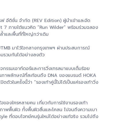
ีดิชั่น จำกัด (REV Edition) ผู้นำเข้าและจัด
at 7 ภายใต้แนวคิด “Run Wilder” พร้อมร่วมฉลอง
ะพื้นที่ที่ใหญ่กว่าเดิม
ง UTMB มาไว้ใจกลางกรุงเทพฯ ผ่านประสบการณ์
มรวมกันได้อย่างลงตัว
จกรรมเอาท์ดอร์และการวิ่งเทรลมาแบบเต็มร้อย
็นภาพลักษณ์ที่สะท้อนถึง DNA ของแบรนด์ HOKA
ครั้งนี้ว่า “รองเท้าคู่นี้ไม่ได้เป็นแค่รองเท้าวิ่ง
ลใจของใครหลายคน เกี่ยวกับการใช้งานรองเท้า
พพื้นผิว ทั้งพื้นผิวลื่นและโคลน ไปจนถึงความเบา
e ที่ตอบโจทย์คนรุ่นใหม่ได้อย่างแท้จริง รวมไปถึง