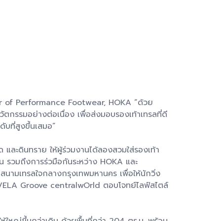
ctor of Performance Footwear, HOKA “ด้วย
วัตกรรมอย่างต่อเนื่อง เพื่อส่งมอบรองเท้าเทรลที่ดี
บที่สูงขึ้นเสมอ”
ด และดินทราย ให้ผู้ร่วมงานได้ลองสวมใส่รองเท้า
น รวมถึงการร่วมือกันระหว่าง HOKA และ
นามเทรลใจกลางกรุงเทพมหานคร เพื่อให้นักวิ่ง
น VELA Groove centralwOrld ตอบโจทย์ไลฟ์สไตล์
ญ่ขึ้นกว่าเดิม ด้วยพื้นที่กว่า 204 ตร.ม. พร้อม