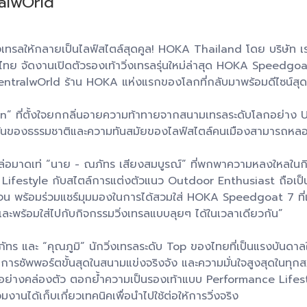
ralwOrld
ทรลให้กลายเป็นไลฟ์สไตล์สุดคูล! HOKA Thailand โดย บริษัท เรฟ อ
ย จัดงานเปิดตัวรองเท้าวิ่งเทรลรุ่นใหม่ล่าสุด HOKA Speedgo
lwOrld ร้าน HOKA แห่งแรกของโลกที่กลับมาพร้อมดีไซน์สุดล้ำแล
ban” ที่ตั้งใจยกกลิ่นอายความท้าทายจากสนามเทรลระดับโลกอย่า
ุดันของธรรมชาติและความทันสมัยของไลฟ์สไตล์คนเมืองสามารถหลอ
หล่อมาดเท่ “นาย - ณภัทร เสียงสมบูรณ์” ที่พกพาความหลงใหลในกิ
Lifestyle กับสไตล์การแต่งตัวแนว Outdoor Enthusiast ถือเป
น พร้อมร่วมแชร์มุมมองในการได้สวมใส่ HOKA Speedgoat 7 ที่เปิดตัวใน
่ และพร้อมใส่ไปกับกิจกรรมวิ่งเทรลแบบลุยๆ ได้ในเวลาเดียวกัน”
ัทร และ “คุณภูมิ” นักวิ่งเทรลระดับ Top ของไทยที่เป็นแรงบันดา
รซัพพอร์ตขั้นสุดในสนามแข่งจริงจัง และความมั่นใจสูงสุดในทุกสภา
้อย่างคล่องตัว ตอกย้ำความเป็นรองเท้าแบบ Performance Lifestyl
วมงานได้เก็บเกี่ยวเทคนิคเพื่อนำไปใช้ต่อให้การวิ่งจริง