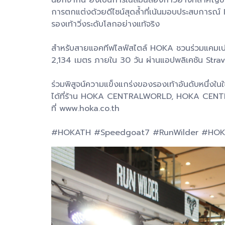
การตกแต่งด้วยดีไซน์สุดล้ำที่เน้นมอบประสบการณ์ I
รองเท้าวิ่งระดับโลกอย่างแท้จริง
สำหรับสายแอคทีฟไลฟ์สไตล์ HOKA ชวนร่วมแคมเป
2,134 เมตร ภายใน 30 วัน ผ่านแอปพลิเคชัน Strav
ร่วมพิสูจน์ความแข็งแกร่งของรองเท้าอันดับหนึ่ง
ได้ที่ร้าน HOKA CENTRALWORLD, HOKA C
ที่ www.hoka.co.th
#HOKATH #Speedgoat7 #RunWilder #HOK