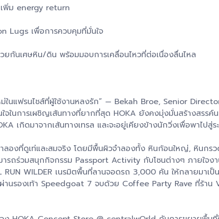
 เพิ่ม energy return
 Lugs เพื่อการควบคุมที่มั่นใจ
ยกันเศษหิน/ดิน พร้อมมอบการเคลื่อนไหวที่ต่อเนื่องลื่นไหล
ม่ในแฟรนไชส์ที่ผู้ใช้งานหลงรัก” — Bekah Broe, Senior Dire
ั่นใจในการเผชิญเส้นทางที่ยากที่สุด HOKA ยังคงมุ่งมั่นสร้างสรรค์น
 เกิดมาจากเส้นทางเทรล และจะอยู่เคียงข้างนักวิ่งเพื่อพาไปสู่ระดั
ลองที่ดูเท่และสมจริง โดยมีพื้นผิวจำลองทั้ง หินก้อนใหญ่, หินกรว
มารถร่วมสนุกกิจกรรม Passport Activity กับโซนต่างๆ ภายใจงา
 RUN WILDER เนรมิตพื้นที่ลานจอดรถ 3,000 คัน ให้กลายมาเป็นส
ันผ่านรองเท้า Speedgoat 7 จบด้วย Coffee Party Rave ที่ร้า
อง HOKA Concept Store @ centralwOrld กับการขยายพื้นที่ให้ให