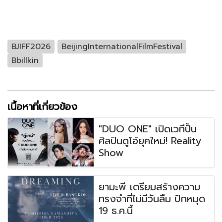
BJIFF2026
BeijingInternationalFilmFestival
Bbillkin
เนื้อหาที่เกี่ยวข้อง
"DUO ONE" เปิดเวทีปั้น
ศิลปินดูโอ้ยุคใหม่! Reality
Show
ยามะพี เตรียมสร้างความ
ทรงจำที่ไม่มีวันลืม ปักหมุด
19 ธ.ค.นี้