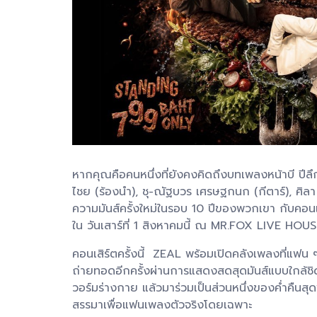
หากคุณคือคนหนึ่งที่ยังคงคิดถึงบทเพลงหน้าบี ป
ไชย (ร้องนำ), ชุ-ณัฐบวร เศรษฐกนก (กีตาร์), ศิล
ความมันส์ครั้งใหม่ในรอบ 10 ปีของพวกเขา กับคอ
ใน วันเสาร์ที่ 1 สิงหาคมนี้ ณ MR.FOX LIVE HOU
คอนเสิร์ตครั้งนี้ ZEAL พร้อมเปิดคลังเพลงที่แฟน 
ถ่ายทอดอีกครั้งผ่านการแสดงสดสุดมันส์แบบใกล้ชิ
วอร์มร่างกาย แล้วมาร่วมเป็นส่วนหนึ่งของค่ำคืนสุด
สรรมาเพื่อแฟนเพลงตัวจริงโดยเฉพาะ