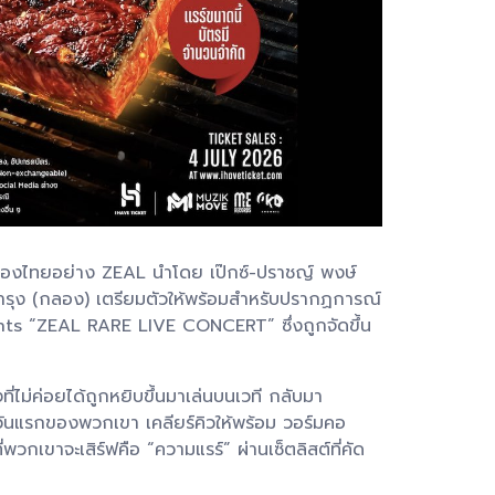
มืองไทยอย่าง ZEAL นำโดย เป๊กซ์-ปราชญ์ พงษ์
ีบำรุง (กลอง) เตรียมตัวให้พร้อมสำหรับปรากฏการณ์
ents “ZEAL RARE LIVE CONCERT” ซึ่งถูกจัดขึ้น
ไม่ค่อยได้ถูกหยิบขึ้นมาเล่นบนเวที กลับมา
ันแรกของพวกเขา เคลียร์คิวให้พร้อม วอร์มคอ
วกเขาจะเสิร์ฟคือ “ความแรร์” ผ่านเซ็ตลิสต์ที่คัด