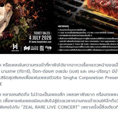
ีลึก หรือเพลงในความทรงจำที่หาฟังได้ยากจากวงร็อกแถวหน้าของเ
า นามเทพ (กีตาร์), ป๊อก-ต่อยศ จงแจ่ม (เบส) และ เคน-ปรัชญา ม
นเสิร์ตสุดพิเศษเพื่อแฟนเพลงตัวจริง Singha Corporation Pres
SE
ๆ หลายคนคิดถึง ไม่ว่าจะเป็นเพลงลึก เพลงหาฟังยาก หรือบทเพลงที่
ด เพื่อพาแฟนเพลงย้อนกลับไปสู่ช่วงเวลาความทรงจำชวนให้นึกถึงว
พิเศษไปกับ “ZEAL RARE LIVE CONCERT” เพราะครั้งนี้สิ่งเดียวที่พ