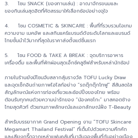
3. โซน SNACK (ของทานเล่น) : อาณาจักรขนมและ
ของกินเล่นสุดฮิตที่คัดสรรมาให้เลือกช้อปอย่างจุใจ
4. โซน COSMETIC & SKINCARE : พื้นที่ที่รวบรวมไอเทม
ความงาม เมคอัพ และสกินแคร์แบรนด์ดังระดับโลกและแบรนด์
ไทยชั้นนำไว้มากที่สุดในราคาส่งตั้งแต่ชิ้นแรก
5. โซน FOOD & TAKE A BREAK : จุดบริการอาหาร
เครื่องดื่ม และพื้นที่พักผ่อนสุดเอ็กซ์คลูซีฟสำหรับเหล่านักช้อป
ภายในร้านยังมีโซนจับสลากลุ้นรางวัล TOFU Lucky Draw
และจุดเช็กอินถ่ายภาพไฮไลท์อย่าง “รถตุ๊กตุ๊กโทฟู” สีสันสดใส
สัญลักษณ์แห่งการท่องเที่ยวและช้อปปิ้งของไทย พร้อม
ต้อนรับทุกคนด้วยความน่ารักของ “น้องคชโกะ” มาสคอตช้าง
ไทยสุดคิวท์ ตัวแทนภาพลักษณ์และเอกลักษณ์ฝั่ง T-Beauty
สำหรับบรรยากาศ Grand Opening งาน “TOFU Skincare
Megamart Thailand Festival” ที่เต็มไปด้วยความคึกคัก
และเสียงกรี๊ดจากเหล่าแฟนคลับที่มาจับจองพื้นที่กันอย่างเนือง