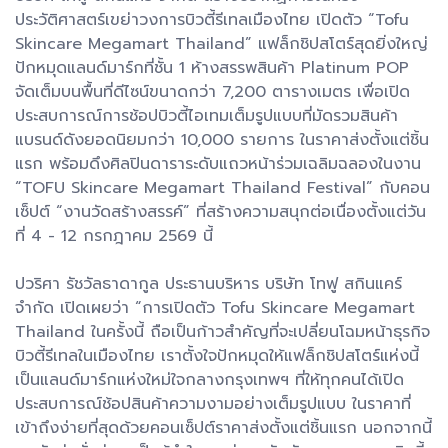
ประวัติศาสตร์เขย่าวงการบิวตี้รีเทลเมืองไทย เปิดตัว “Tofu
Skincare Megamart Thailand” แฟล็กชิปสโตร์สุดยิ่งใหญ่
ปักหมุดแลนด์มาร์กที่ชั้น 1 ห้างสรรพสินค้า Platinum POP
จัดเต็มบนพื้นที่ดีไซน์ขนาดกว่า 7,200 ตารางเมตร เพื่อเปิด
ประสบการณ์การช้อปบิวตี้ไอเทมเต็มรูปแบบที่มัดรวมสินค้า
แบรนด์ดังยอดนิยมกว่า 10,000 รายการ ในราคาส่งตั้งแต่ชิ้น
แรก พร้อมดึงศิลปินดาราระดับแถวหน้าร่วมเฉลิมฉลองในงาน
“TOFU Skincare Megamart Thailand Festival” กับคอน
เซ็ปต์ “งานวัดสร้างสรรค์” ที่สร้างความสนุกต่อเนื่องตั้งแต่วัน
ที่ 4 - 12 กรกฎาคม 2569 นี้
ปวริศา รัชวัลธาดากูล ประธานบริหาร บริษัท โทฟู สกินแคร์
จำกัด เปิดเผยว่า “การเปิดตัว Tofu Skincare Megamart
Thailand ในครั้งนี้ ถือเป็นก้าวสำคัญที่จะเปลี่ยนโฉมหน้าธุรกิจ
บิวตี้รีเทลในเมืองไทย เราตั้งใจปักหมุดให้แฟล็กชิปสโตร์แห่งนี้
เป็นแลนด์มาร์กแห่งใหม่ใจกลางกรุงเทพฯ ที่ให้ทุกคนได้เปิด
ประสบการณ์ช้อปสินค้าความงามอย่างเต็มรูปแบบ ในราคาที่
เข้าถึงง่ายที่สุดด้วยคอนเซ็ปต์ราคาส่งตั้งแต่ชิ้นแรก นอกจากนี้