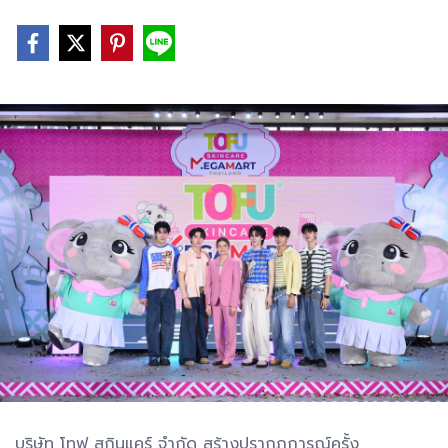
บริษัท โทฟู สกินแคร์ จำกัด สร้างปรากฏการณ์ครั้ง