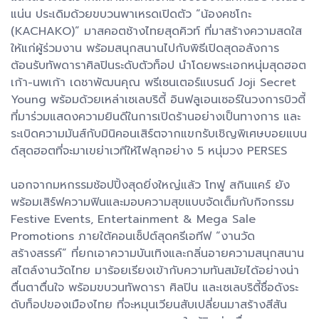
แน่น ประเดิมด้วยขบวนพาเหรดเปิดตัว “น้องคชโกะ
(KACHAKO)” มาสคอตช้างไทยสุดคิวท์ ที่มาสร้างความสดใส
ให้แก่ผู้ร่วมงาน พร้อมสนุกสนานไปกับพิธีเปิดสุดอลังการ
ต้อนรับทัพดาราศิลปินระดับตัวท็อป นำโดยพระเอกหนุ่มสุดฮอต
เก้า-นพเก้า เดชาพัฒนคุณ พรีเซนเตอร์แบรนด์ Joji Secret
Young พร้อมด้วยเหล่าเซเลบริตี้ อินฟลูเอนเซอร์ในวงการบิวตี้
ที่มาร่วมแสดงความยินดีในการเปิดร้านอย่างเป็นทางการ และ
ระเบิดความมันส์กับมินิคอนเสิร์ตจากแขกรับเชิญพิเศษบอยแบน
ด์สุดฮอตที่จะมาเขย่าเวทีให้ไฟลุกอย่าง 5 หนุ่มวง PERSES
นอกจากมหกรรมช้อปปิ้งสุดยิ่งใหญ่แล้ว โทฟู สกินแคร์ ยัง
พร้อมเสิร์ฟความฟินและมอบความสุขแบบจัดเต็มกับกิจกรรม
Festive Events, Entertainment & Mega Sale
Promotions ภายใต้คอนเซ็ปต์สุดครีเอทีฟ “งานวัด
สร้างสรรค์” ที่ยกเอาความบันเทิงและกลิ่นอายความสนุกสนาน
สไตล์งานวัดไทย มาร้อยเรียงเข้ากับความทันสมัยได้อย่างน่า
ตื่นตาตื่นใจ พร้อมขบวนทัพดารา ศิลปิน และเซเลบริตี้ชื่อดังระ
ดับท็อปของเมืองไทย ที่จะหมุนเวียนสับเปลี่ยนมาสร้างสีสัน