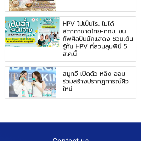
HPV ไม่เป็นไร...ไม่ได้
สภากาชาดไทย-กทม. ขน
ทัพศิลปินนักแสดง ชวนเต้น
รู้ทัน HPV ที่สวนลุมพินี 5
ส.ค.นี้
สมูทอี เปิดตัว หลิง-ออม
ร่วมสร้างปรากฎการณ์ผิว
ใหม่
Contact us