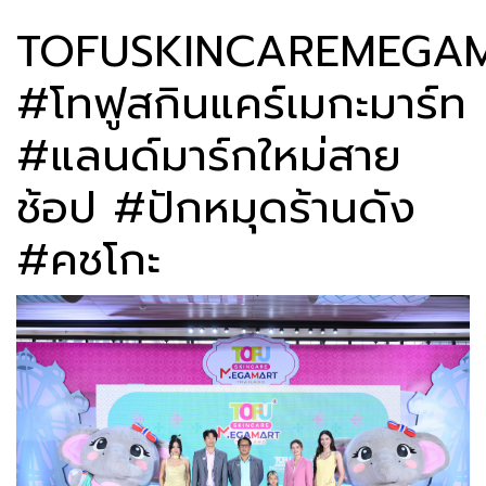
TOFUSKINCAREMEGA
#โทฟูสกินแคร์เมกะมาร์ท
#แลนด์มาร์กใหม่สาย
ช้อป #ปักหมุดร้านดัง
#คชโกะ