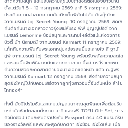
สาดความสนุก และมอบความสุขแบบใกล้ชิดต่อเนื่องยาวนาน
ตั้งแต่วันที่ 5 - 12 กรกฎาคม 2569 อาทิ 5 กรกฎาคม 2569:
ประเดิมความฮาสาดความบันเทิงเต็มพิกัดไปกับ ดีเจบุ๊กโกะ
จากแบรนด์ Joji Secret Young 10 กรกฎาคม 2569: สดใส
กันต่อกับนางเอกสาวดาวรุ่งเสน่ห์แรง พีพี ปุญญ์ปรีดี จาก
แบรนด์ Lemonme ช้อปสนุกและกระทบไหล่ตัวแม่แห่งวงการ
บิวตี้ นัท นิสามณี จากแบรนด์ Karmart 11 กรกฎาคม 2569:
แท็กทีมความฟินกับพระเอกหนุ่มหล่อรอยยิ้มละลายใจ ลี ฐานั
ฐพ์ จากแบรนด์ Joji Secret Young พร้อมรับพลังความสดใส
และรอยยิ้มพิมพ์ใจจากนักแสดงสาวสวย มิ้งค์ กรวีร์ และพบ
กับความสวยสะกดสายตาของนางเอกแถวหน้า แต้ว ณฐพร
จากแบรนด์ Karmart 12 กรกฎาคม 2569: ส่งท้ายความสนุก
สุดยิ่งใหญ่ไปกับคอนเสิร์ตจากลูกทุ่งสาวอินดี้อันดับหนึ่ง ลำไย
ไหทองคำ
ทั้งนี้ ยังมีโปรโมชันและแคมเปญสมนาคุณสุดพิเศษเพื่อต้อนรับ
เหล่านักช้อปตลอดทั้งงาน อาทิ แจกฟรี TOFU Gift Set, ภาร
กิจนักช้อป เดินสะสมตราประทับ Passport ครบ 40 แบรนด์รับ
ของรางวัลฟรี และพิเศษสุดกับกติกา ยิ่งช้อป ยิ่งได้เล่น! เมื่อ