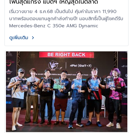
โฟนสุดแกร่ง แบตฯ ใหญ่สุดในตลาด
เริ่มวางขาย 4 ธ.ค.68 เป็นต้นไป คุ้มค่าในราคา 11,990
บาทพร้อมตอบแทนลูกค้าส่งท้ายปี! มอบสิทธิ์เป็นผู้โชคดีรับ
Mercedes-Benz C 350e AMG Dynamic
ดูเพิ่มเติม