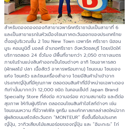
สำหรับดองดองดองกิสาขาเจพาร์คศรีราชานับเป็นสาขาที่ 6
และเป็นสาขาแรกในหัวเมืองโซนภาคตะวันออกของประเทศไทย
ตั้งอยู่บริเวณชั้น 2 โซน New Town เจพาร์ค ศรีราชา นิฮอน
มูระ คอมมูนิตี้ มอลล์ อำเภอศรีราชา จังหวัดชลบุรี โดยเปิดให้
บริการตลอด 24 ชั่วโมง มีพื้นที่ขายกว่า 2,050 ตารางเมตร
ภายในร้านแบ่งสินค้าออกเป็นโซนต่างๆ อาทิ โซนอาหารสด
(ผักผลไม้ ปลา เนื้อสัตว์ อาหารพร้อมทาน) โซนขนม โซนของ
แห้ง โซนครัว และโซนเครื่องสำอาง โดยมีสินค้านำเข้าจาก
ประเทศญี่ปุ่นที่มีคุณภาพ ตลอดจนสินค้าที่มีจำหน่ายเฉพาะดอง
กิเท่านั้นมากกว่า 12,000 ชนิด ในคอนเซ็ปต์ Japan Brand
Specialty Store ที่ส่งต่อ ความอร่อย ความสบายใจ และดีต่อ
สุขภาพ ให้กับผู้บริโภค ตลอดจนโซนสินค้าไฮไลท์ต่างๆ เช่น
โซนขนมหวาน ที่มีวาฟเฟิล ชูครีม และเค้กคาสเทลล่าสดใหม่จาก
ผู้ผลิตขนมสไตล์ตะวันตก “MONTEUR” ซึ่งขึ้นชื่อในประเทศ
ญี่ปุ่น, วากิวเสียบไม้แสนอร่อยของญี่ปุ่น และ “อิมะกะระ” ไก่