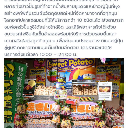
หลายทั้งข้าวปั้นซูชิที่ทำจากน้ำส้มสายชูแดงและข้าวญี่ปุ่นที่หุง
อย่างพิถีพิถันรวมถึงวัตถุดิบสดใหม่ที่จัดหามาจากทั่วทุกมุม
โลกอาทิปลาแซลมอนที่มีให้บริการกว่า 10 ชนิดแล้ว ยังสามารถ
ชมพ่อครัวปั้นซูชิได้อย่างใกล้ชิด และเสิร์ฟอาหารถึงโต๊ะด้วย
ขบวนรถไฟชินคันเซ็นจำลองพร้อมให้บริการด้วยรอยยิ้มและ
ความจริงใจต่อลูกค้าทุกคน เพื่อส่งมอบประสบการณ์แบบญี่ปุ่น
สู่ผู้บริโภคชาวไทยแบบเต็มเปี่ยมอีกด้วย โดยร้านจะเปิดให้
บริการตั้งแต่เวลา 10.00 – 24.00 น.