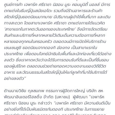
ศูนย์การค้า เจพาร์ค ศรีราชา นิฮอน มูระ คอมมูนิตี้ มอลล์ มีการ
ตกแต่งในธีมญี่ปุ่นสมัยเอโดะ รวมถึงมีร้านอาหารและร้านค้า
สไตล์ญี่ปุ่นยอดนิยมมากมาย มีปริมาณผู้เข้าใช้พื้นที่มาก และเดิน
ทางสะดวก โดยสาขาเจพาร์ค ศรีราชา ตกแต่งภายใต้แนวคิด
‘สาขาแรกในภาคตะวันออกของประเทศไทย’ จึงมีการจัดเตรียม
สินค้าและบริการที่หลากหลายไว้เติมเต็มความต้องการที่หลาก
หลายของทุกคนในครอบครัว ตลอดจนมีการเปิดให้บริการร้าน
เซนเซนซูชิ ยอดนิยมจากดองกิ ฮ่องกง เป็นสาขาแรกใน
ประเทศไทย เพื่อตอบโจทย์นักชิมในพื้นที่และนักท่องเที่ยวได้อย่าง
ลงตัว ซึ่งเราคาดหวังว่าจะได้รับการตอบรับที่ดีและเป็นที่ชื่นชอบ
ของผู้บริโภค ตลอดจนช่วยถ่ายทอดความงดงามของวิถีชีวิต
อาหาร และวัฒนธรรมในสไตล์ญี่ปุ่นให้แก่ลูกค้าที่มาใช้บริการได้
อย่างลงตัว”
ด้านนายวิชัย กุลสมภพ กรรมการผู้จัดการใหญ่ บริษัท สห
พัฒนาอินเตอร์โฮลดิ้ง จำกัด (มหาชน) ผู้พัฒนา “เจพาร์ค
ศรีราชา นิฮอน มูระ กล่าวว่า
“เจพาร์ค ศรีราชา มีความยินดีเป็น
อย่างยิ่งที่ได้เป็นพันธมิตรกับดองกิ ประเทศไทย ในการขยาย