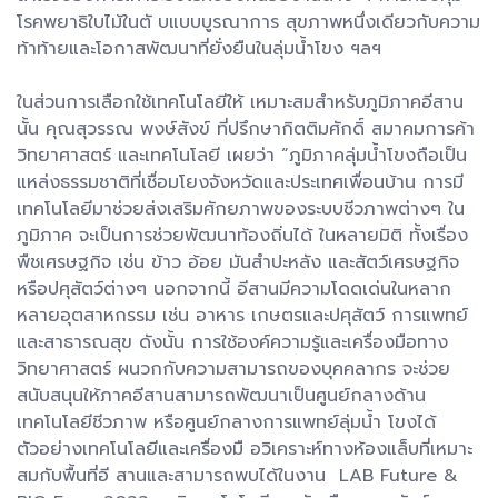
โรคพยาธิใบไม้ในตั บแบบบูรณาการ สุขภาพหนึ่งเดียวกับความ
ท้าท้ายและโอกาสพัฒนาที่ยั่งยืนในลุ่มน้ำโขง ฯลฯ
ในส่วนการเลือกใช้เทคโนโลยีให้ เหมาะสมสำหรับภูมิภาคอีสาน
นั้น คุณสุวรรณ พงษ์สังข์ ที่ปรึกษากิตติมศักดิ์ สมาคมการค้า
วิทยาศาสตร์ และเทคโนโลยี เผยว่า “ภูมิภาคลุ่มน้ำโขงถือเป็น
แหล่งธรรมชาติที่เชื่อมโยงจังหวัดและประเทศเพื่อนบ้าน การมี
เทคโนโลยีมาช่วยส่งเสริมศักยภาพของระบบชีวภาพต่างๆ ใน
ภูมิภาค จะเป็นการช่วยพัฒนาท้องถิ่นได้ ในหลายมิติ ทั้งเรื่อง
พืชเศรษฐกิจ เช่น ข้าว อ้อย มันสำปะหลัง และสัตว์เศรษฐกิจ
หรือปศุสัตว์ต่างๆ นอกจากนี้ อีสานมีความโดดเด่นในหลาก
หลายอุตสาหกรรม เช่น อาหาร เกษตรและปศุสัตว์ การแพทย์
และสาธารณสุข ดังนั้น การใช้องค์ความรู้และเครื่องมือทาง
วิทยาศาสตร์ ผนวกกับความสามารถของบุคคลากร จะช่วย
สนับสนุนให้ภาคอีสานสามารถพัฒนาเป็นศูนย์กลางด้าน
เทคโนโลยีชีวภาพ หรือศูนย์กลางการแพทย์ลุ่มน้ำ โขงได้
ตัวอย่างเทคโนโลยีและเครื่องมื อวิเคราะห์ทางห้องแล็บที่เหมาะ
สมกับพื้นที่อี สานและสามารถพบได้ในงาน LAB Future &