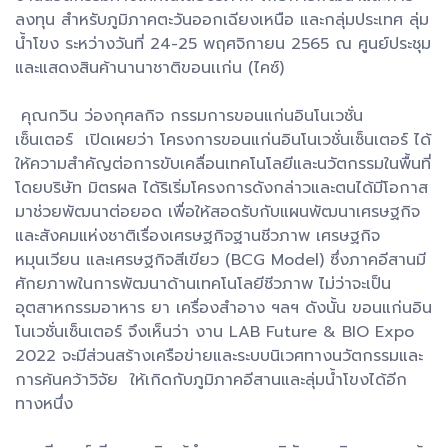
ลงทุน สำหรับภูมิภาคตะวันออกเฉียงเหนือ และกลุ่มประเทศ ลุ่ม
น้ำโขง ระหว่างวันที่ 24-25 พฤศจิกายน 2565 ณ ศูนย์ประชุม
และแสดงสินค้านานาชาติขอนเเก่น (ไคซ์)
คุณกวิน ว่องกุศลกิจ กรรมการขอนแก่นอินโนเวชั่น
เซ็นเตอร์ เปิดเผยว่า โครงการขอนแก่นอินโนเวชั่นเซ็นเตอร์ ได้
ให้ความสำคัญต่อการขับเคลื่อนเทคโนโลยีและนวัตกรรมในพื้นที่
โดยบริษัท มิตรผล ได้ริเริ่มโครงการดังกล่าวและตนได้มีโอกาส
มาช่วยพัฒนาต่อยอด เพื่อให้สอดรับกับแผนพัฒนาเศรษฐกิจ
และสังคมแห่งชาติเรื่องเศรษฐกิจฐานชีวภาพ เศรษฐกิจ
หมุนเวียน และเศรษฐกิจสีเขียว (BCG Model) ซึ่งภาคอีสานมี
ศักยภาพในการพัฒนาด้านเทคโนโลยีชีวภาพ ไม่ว่าจะเป็น
อุตสาหกรรมอาหาร ยา เครื่องสำอาง ฯลฯ ดังนั้น ขอนแก่นอิน
โนเวชั่นเซ็นเตอร์ จึงเห็นว่า งาน LAB Future & BIO Expo
2022 จะมีส่วนสร้างเครือข่ายและระบบนิเวศทางนวัตกรรมและ
การค้นคว้าวิจัย ให้เกิดกับภูมิภาคอีสานและลุ่มน้ำโขงได้อีก
ทางหนึ่ง