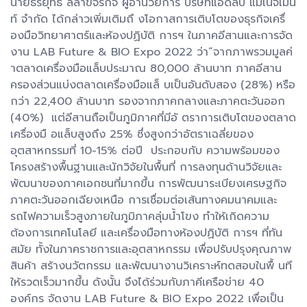
นายธีรยุทธ์ ลีลาขจรกิจ ผู้อำนวยการ บริษัทแอดลิบ แมเนจเม้น
ท์ จำกัด ได้กล่าวเพิ่มเติมถึ งโอกาสการเติบโตของธุรกิจเครื่
องมือวิทยาศาตร์และห้องปฏิบัติ การฯ ในภาคอีสานและการจัด
งาน LAB Future & BIO Expo 2022 ว่า“จากภาพรวมมูลค่
าตลาดเครื่องมือแล็บประมาณ 80,000 ล้านบาท ภาคอีสาน
ครองส่วนแบ่งตลาดเครื่องมือแล็ บเป็นอันดับสอง (28%) หรือ
กว่า 22,400 ล้านบาท รองจากภาคกลางและภาคตะวันออก
(40%) แต่อีสานถือเป็นภูมิภาคที่มีอั ตราการเติบโตของตลาด
เครื่องมื อแล็บสูงถึง 25% ซึ่งสูงกว่าอัตราเฉลี่ยของ
อุตสาหกรรมที่ 10-15% ต่อปี ประกอบกับ ความพร้อมของ
โครงสร้างพื้นฐานและนักวิจัยในพื้นที่ การลงทุนด้านวิจัยและ
พัฒนาของภาคเอกชนที่มากขึ้น การพัฒนาระเบียงเศรษฐกิจ
ภาคตะวันออกเฉียงเหนือ การเชื่อมต่อเส้นทางคมนาคมและ
รถไฟความเร็วสูงภายในภูมิภาคลุ่มน้ำโขง ทำให้เกิดความ
ต้องการเทคโนโลยี และเครื่องมือทางห้องปฏิบัติ การฯ ที่ทัน
สมัย ทั้งในภาคราชการและอุตสาหกรรม เพื่อปรับปรุงคุณภาพ
สินค้า สร้างนวัตกรรม และพัฒนางานวิเคราะห์ทดสอบในพื้ นที
ให้รวดเร็วมากขึ้น ดังนั้น จึงได้ร่วมกับภาคีเครือข่าย 40
องค์กร จัดงาน LAB Future & BIO Expo 2022 เพื่อเป็น