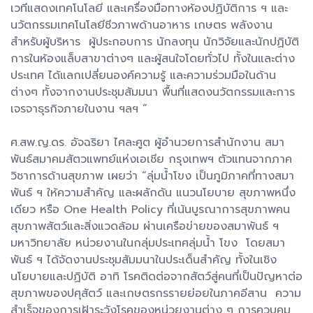
เวทีแสดงเทคโนโลยี และเครื่องมือทางห้องปฏิบัติการ ฯ และ
นวัตกรรมเทคโนโลยีชีวภาพด้านอาหาร เกษตร พลังงาน
สำหรับผู้บริหาร ผู้ประกอบการ นักลงทุน นักวิจัยและนักปฏิบัติ
การในห้องแล็บสาขาต่างๆ และผู้สนใจโดยทั่วไป ทั้งในและต่าง
ประเทศ ได้แลกเปลี่ยนองค์ความรู้ และความร่วมมือในด้าน
ต่างๆ ทั้งจากงานประชุมสัมมนา พื้นที่แสดงนวัตกรรมและการ
เจรจาธุรกิจภายในงาน ฯลฯ ”
ศ.สพ.ญ.ดร. อัจฉริยา ไศละศูต ผู้อำนวยการสำนักงาน สมา
พันธ์สมาคมสัตวแพทย์แห่งเอเชีย กรุงเทพฯ ตัวแทนจากภาค
วิชาการด้านสุขภาพ เผยว่า “ลุ่มน้ำโขง เป็นภูมิภาคที่ทางสมา
พันธ์ ฯ ให้ความสำคัญ และผลักดัน แนวนโยบาย สุขภาพหนึ่ง
เดียว หรือ One Health Policy ที่เน้นบูรณาการสุขภาพคน
สุขภาพสัตว์และสิ่งแวดล้อม ผ่านเครือข่ายของสมาพันธ์ ฯ
มหาวิทยาลัย หน่วยงานในกลุ่มประเทศลุ่มน้ำ โขง โดยสมา
พันธ์ ฯ ได้จัดงานประชุมสัมมนาในประเด็นสำคัญ ทั้งในเชิง
นโยบายและปฏิบัติ อาทิ โรคติดต่อจากสัตว์สู่คนที่เป็นปัญหาต่อ
สุขภาพของปศุสัตว์ และเกษตรกรรายย่อยในภาคอีสาน ความ
สำเร็จของการเฝ้าระวังโรคของหน่วยงานต่าง ๆ การควบคุม