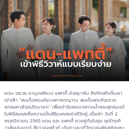
แดน-วรเวช ดานุวงศ์ควง แพทตี้-อังศุมาลิน สิรภัทรศักดิ์เมธา
เข้าเฝ้า "สมเด็จพระอริยวงศาคตญาณ สมเด็จพระสังฆราช
สกลมหาสังฆปริณายก" เพื่อเข้ารับพระราชทานน้ำพระพุทธมนต์
ในพิธีสมรสเพื่อความเป็นสิริมงคลแห่งชีวิตคู่ เมื่อเช้า วันที่ 2
พฤศจิกายน 2565 แดน และ แพทตี้ ควงคู่กันในชุด ชุดไทยศิ
วาลัยประยุกต์ สีขาวออฟไวท์ เดินทางมาที่วัดราชบพิธสถิตมหา