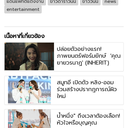
แดนแพทตี้แต่งงาน
ข่าวดาราวันนี้
ข่าววันนี้
news
entertainment
เนื้อหาที่เกี่ยวข้อง
ปล่อยตัวอย่างแรก!
ภาพยนตร์ฟอร์มยักษ์ 'คุณ
ยายวรนาฏ' (INHERIT)
สมูทอี เปิดตัว หลิง-ออม
ร่วมสร้างปรากฎการณ์ผิว
ใหม่
น้ำหนึ่ง" ถึงเวลาต้องเลือก!
หัวใจหรือบุญคุณ