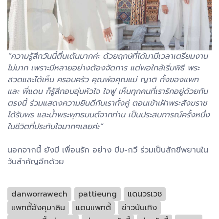
“ความรู้สึกวันนี้ตื่นเต้นมากค่ะ ด้วยฤกษ์ที่ได้มามีเวลาเตรียมงาน
ไม่มาก เพราะมีหลายอย่างต้องจัดการ แต่พอใกล้เริ่มพิธี พระ
สวดและได้เห็น ครอบครัว คุณพ่อคุณแม่ ญาติ ทั้งของแพท
และ พี่แดน ก็รู้สึกอบอุ่นหัวใจ ใจฟู เห็นทุกคนที่เรารักอยู่ด้วยกัน
ตรงนี้ ร่วมแสดงความยินดีกับเราทั้งคู่ ตอนเข้าเฝ้าพระสังฆราช
ได้รับพร และน้ำพระพุทธมนต์จากท่าน เป็นประสบการณ์ครั้งหนึ่ง
ในชีวิตที่ประทับใจมากๆเลยค่ะ”
นอกจากนี้ ยังมี เพื่อนรัก อย่าง บีม-กวี ร่วมเป็นสักขีพยานใน
วันสำคัญอีกด้วย
danworrawech
pattieung
แดนวรเวช
แพทตี้อังศุมาลิน
แดนแพทตี้
ข่าวบันเทิง