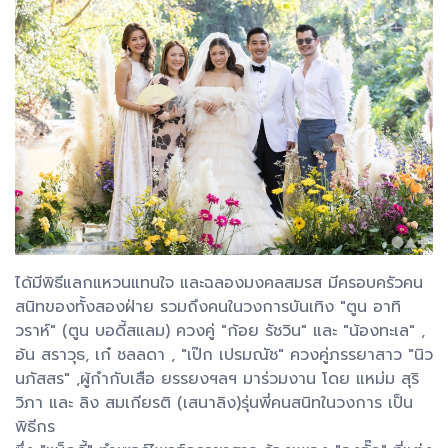
ได้มีพิธีแลกแหวนแทนใจ และฉลองมงคลสมรส มีครอบครัวคน
สนิทของทั้งสองฝ่าย รวมถึงคนในวงการบันเทิง "ตูน อาทิ
วราห์" (ตูน บอดี้สแลม) ควงคู่ "ก้อย รัชวิน" และ "น้องทะเล" ,
อ้น สราวุธ, เก๋ ชลลดา , "เป๊ก เปรมณัช" ควงคู่ภรรยาสาว "นิว
นภัสสร" ,ผู้กำกับเสือ ยรรยงฯลฯ มาร่วมงาน โดย แหม่ม สุริ
วิภา และ ลิง สมเกียรติ (เสนาลิง)รุ่นพี่คนสนิทในวงการ เป็น
พิธีกร