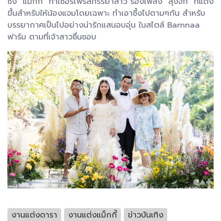
ซึ่ง "แม็กกี้" ทำเซอร์ไพรส์ภรรยาสาว ร้องเพลง "ลุงจั๊ก" ที่แต่ง
ขึ้นสำหรับให้น้องแจมโดยเฉพาะ ทำเอาซึ้งไปตามๆกัน สำหรับ
บรรยากาศเป็นไปอย่างน่ารักแสนอบอุ่น ในสไตล์ Barnnaa
ฟาร์ม ตามที่เจ้าสาวชื่นชอบ
งานแต่งดารา
งานแต่งแม็กกี้
ข่าวบันเทิง