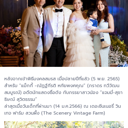
หลังจากเข้าพิธีมงคลสมรส เมื่อปลายปีที่แล้ว (5 พ.ย. 2565)
สำหรับ “แม็กกี้ -ณัฏฐ์กีรติ หทัยพงศคุณ” (ภราดร ทวีวัฒน
สมบูรณ์) อดีตนักแสดงชื่อดัง กับภรรยาสาวน้อง “แจมมี่-สุชา
ธิษณ์ สุวิตธรรม”
ล่าสุดเมื่อวันเด็กที่ผ่านมา (14 ม.ค.2566) ณ เดอะซีนเนอรี่ วิน
เทจ ฟาร์ม สวนผึ้ง (The Scenery Vintage Farm)