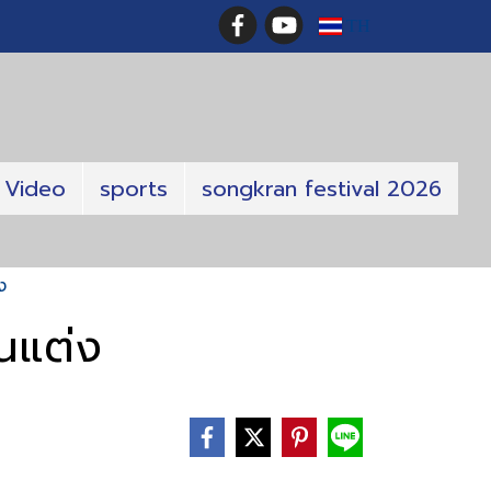
TH
Video
sports
songkran festival 2026
ง
นแต่ง