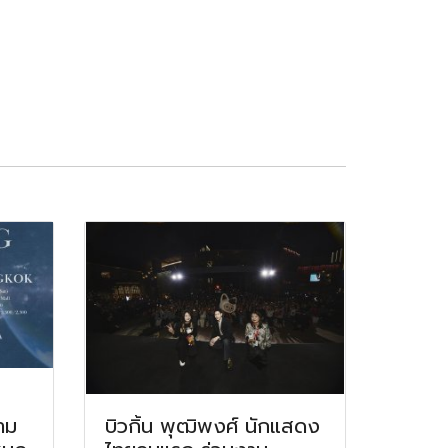
าม
บิวกิ้น พุฒิพงศ์ นักแสดง