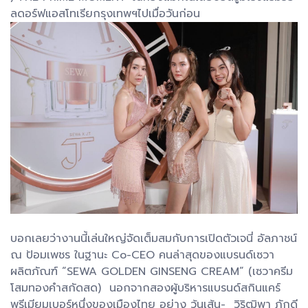
ลดอร์ฟแอสโทเรียกรุงเทพฯไปเมื่อวันก่อน
บอกเลยว่างานนี้เล่นใหญ่จัดเต็มสมกับการเปิดตัวเจนี่ อัลภาชน์
ณ ป้อมเพชร ในฐานะ Co-CEO คนล่าสุดของแบรนด์เซวา
ผลิตภัณฑ์ “SEWA GOLDEN GINSENG CREAM” (เซวาครีม
โสมทองคำสกัดสด) นอกจากสองผู้บริหารแบรนด์สกินแคร์
พรีเมียมเบอร์หนึ่งของเมืองไทย อย่าง วุ้นเส้น- วิริฒิพา ภักดี