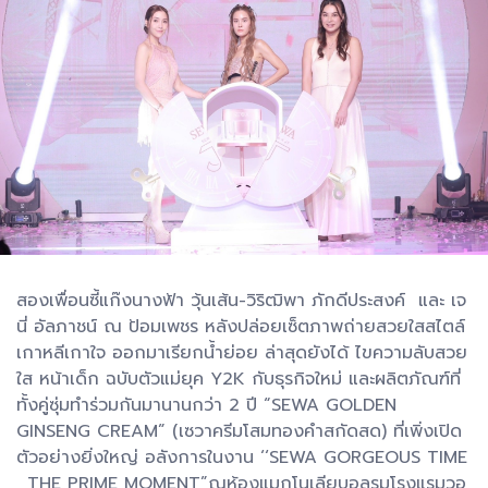
สองเพื่อนซี้แก๊งนางฟ้า วุ้นเส้น-วิริฒิพา ภักดีประสงค์ และ เจ
นี่ อัลภาชน์ ณ ป้อมเพชร หลังปล่อยเซ็ตภาพถ่ายสวยใสสไตล์
เกาหลีเกาใจ ออกมาเรียกน้ำย่อย ล่าสุดยังได้ ไขความลับสวย
ใส หน้าเด็ก ฉบับตัวแม่ยุค Y2K กับธุรกิจใหม่ และผลิตภัณฑ์ที่
ทั้งคู่ซุ่มทำร่วมกันมานานกว่า 2 ปี “SEWA GOLDEN
GINSENG CREAM” (เซวาครีมโสมทองคำสกัดสด) ที่เพิ่งเปิด
ตัวอย่างยิ่งใหญ่ อลังการในงาน ‘‘SEWA GORGEOUS TIME
, THE PRIME MOMENT”ณห้องแมกโนเลียบอลรูมโรงแรมวอ