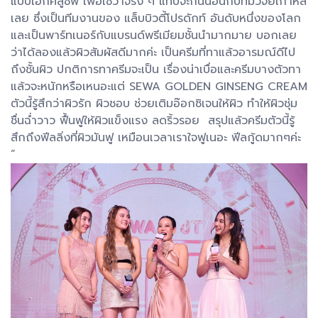
แบบเอ็กคลูซีฟ เพื่อเซวาจริง ๆ แทบจะกินนอนกับทีมวิจัยเกาหลี
เลย ซึ่งเป็นทีมงานของ แล็บบิวตี้โปรดักท์ อันดับหนึ่งของโลก
และเป็นพาร์ทเนอร์กับแบรนด์พรีเมียมชั้นนำมากมาย บอกเลย
ว่าได้ลองแล้วผิวสัมผัสดีมากค่ะ เป็นครีมที่ทาแล้วอารมณ์ดีไป
ถึงชั้นผิว ปกติการทาครีมจะเป็น เรื่องน่าเบื่อและครีมบางตัวทา
แล้วจะหนักหรือเหนอะแต่ SEWA GOLDEN GINSENG CREAM
ตัวนี้รู้สึกว่าผิวรัก ผิวชอบ ช่วยเติมอ๊อกซิเจนให้ผิว ทำให้ผิวชุ่ม
ชื่นฉ่ำวาว ฟื้นฟูให้ผิวแข็งแรง ลดริ้วรอย สรุปแล้วครีมตัวนี้รู้
สึกถึงฟีลลิ่งที่ผิวมันฟู เหมือนเวลาเราใจฟูเนอะ ฟีลกู้ดมากๆค่ะ
”