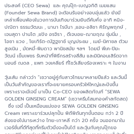
ประสงค์ (CEO Sewa) และ คุณปุ๊ก-เบญจกิติ เมฆแสน
(Founder Sewa Brand) จะต้อนรับอย่างอบอุ่นแล้ว ยังมี
เหล่าเพื่อนพ้องในวงการบันเทิงมาร่วมยินดีคับคั่ง อาทิ หนิง-
ปณิตา ธรรมวัฒนะ , นานา ไรบีนา ,แอน-อลิชา หิรัญพฤกษ์ ,
เจนสุดา ปานโต ,แป้ง อรจิรา , ดีเจบอย-ฌาฆฤณ ชุ่มนิ่ม ,
โอซา แวง , โยเกิร์ต-ณัฐฐชาช์ บุญประชม , เมย์-นิศาชล ต้วม
สูงเนิน , มัดหมี่-พิมดาว พานิชสมัย ฯลฯ โดยมี พีเค-ปิยะ
วัฒน์ เข็มเพชร รับหน้าที่พิธีกรสร้างสีสัน และมินิคอนเสิร์ตจาก
บอนซ์ ณดล , แพท วงเคลียร์ ที่โชว์เสียงร้องเพราะ ๆ ในงาน
วุ้นเส้น กล่าวว่า “เซวาอยู่คู่กับสาวไทยมาหลายปีแล้ว และวันนี้
เป็นวันสำคัญของเราที่จะขยายครอบครัวให้ใหญ่และปังขึ้น
เพราะเราจะมีเจนี่ มาเป็น Co-CEO ของผลิตภัณฑ์ “SEWA
GOLDEN GINSENG CREAM” (เซวาครีมโสมทองคำสกัดสด)
ซึ่ง เจนี่ เป็นเหมือนแม่ของ SEWA GOLDEN GINSENG
Cream เพราะเขาร่วมปลุกปั้น พิถีพิถันทุกขั้นตอน กว่า 2 ปี
ส่งของไปมาระหว่าง ไทย-เกาหลี กว่า 20 ครั้ง จนออกมาใน
เวอร์ชั่นที่ดีทีสุดที่ครีมตัวนึงจะเป็นได้ และวุ้นกับคุณปุ๊กขอ