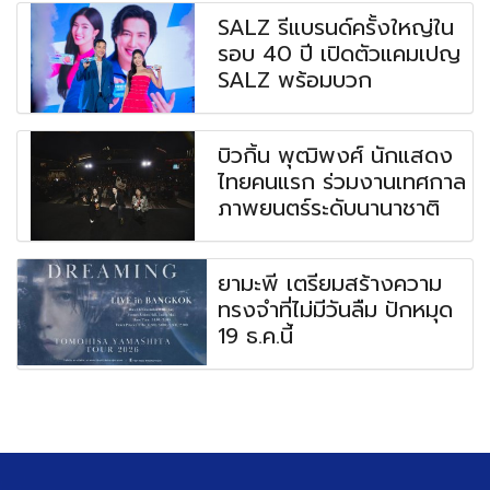
SALZ รีแบรนด์ครั้งใหญ่ใน
รอบ 40 ปี เปิดตัวแคมเปญ
SALZ พร้อมบวก
บิวกิ้น พุฒิพงศ์ นักแสดง
ไทยคนแรก ร่วมงานเทศกาล
ภาพยนตร์ระดับนานาชาติ
ยามะพี เตรียมสร้างความ
ทรงจำที่ไม่มีวันลืม ปักหมุด
19 ธ.ค.นี้