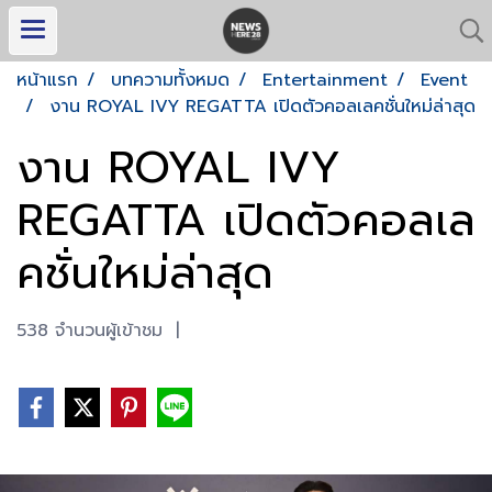
หน้าแรก
บทความทั้งหมด
Entertainment
Event
งาน ROYAL IVY REGATTA เปิดตัวคอลเลคชั่นใหม่ล่าสุด
งาน ROYAL IVY
REGATTA เปิดตัวคอลเล
คชั่นใหม่ล่าสุด
538 จำนวนผู้เข้าชม
|