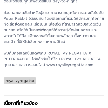
ตอบโจทย์ในทุกไลฟ์สไตล์แบบ day-to-night
ส่วนคอลเลกชั่นสำหรับผู้ชาย สามารถสนุกกับการแต่งตัวไปกับ
Peter Rabbit ได้เช่นกัน โดยมีไอเทมที่สวมใส่ได้ครบทุกโอกาส
ทั้งเสื้อยืดคอกลม เสื้อโปโล เสื้อเชิ้ต ที่สามารถสวมใส่ได้ในวัน
สบายๆ หรือใส่เป็นออฟฟิศลุคก็ให้ความรู้สึกผ่อนคลาย และ
พลาดไม่ได้คือ แอ๊กเซสซอรี่ที่จะคอมพลีทลุค ทั้งหมวก และ
กระเป๋า ที่มีให้ได้เลือกหลากหลายดีไซน์
พบกับคอลเลคชั่นสุดพิเศษ ROYAL IVY REGATTA X
PETER RABBIT ได้แล้ววันนี้ ที่ร้าน ROYAL IVY REGATTA
ทุกสาขา และทางออนไลน์ www.royalivyregatta.com
royalivyregatta
เนื้อหาที่เกี่ยวข้อง