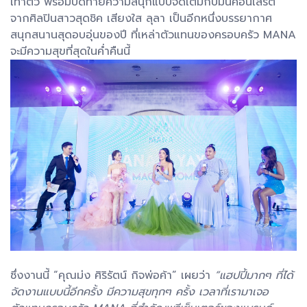
เท่าตัว พร้อมปิดท้ายความสนุกแบบจัดเต็มกับมินิคอนเสิร์ต
จากศิลปินสาวสุดชิค เสียงใส ลุลา เป็นอีกหนึ่งบรรยากาศ
สนุกสนานสุดอบอุ่นของปี ที่เหล่าตัวแทนของครอบครัว MANA
จะมีความสุขที่สุดในค่ำคืนนี้
ซึ่งงานนี้ “คุณม่ง ศิริรัตน์ กิจพ่อค้า” เผยว่า
“แฮปปี้มากๆ ที่ได้
จัดงานแบบนี้อีกครั้ง มีความสุขทุกๆ ครั้ง เวลาที่เรามาเจอ