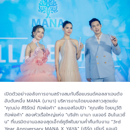
เปิดตัวอย่างอลังการงานสร้างสมกับชื่อแบรนด์คอลลาเจนดัง
อับดับหนึ่ง MANA (มานา) บริหารงานโดยบอสสาวสุดแซ่บ
"คุณม่ง ศิริรัตน์ กิจพ่อค้า" และบอสโอปป้า "คุณพีช ไชยนุวัติ
กิจพ่อค้า" สองหัวเรือใหญ่แห่ง "บริษัท มานา เนเจอร์ อินโนเวชั่
น" ที่เนรมิตงานฉลองสุดเอ็กซ์คูซีฟในยามค่ำคืนกับงาน "3rd
Year Anniversary MANA X YAYA" (เธิร์ด เยียร์ แอนนิ