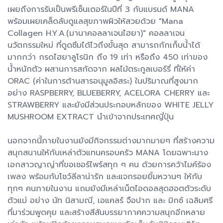
เผยถึงการรับเป็นพรีเซ็นเตอร์ในปีที่ 3 กับแบรนด์ MANA
พร้อมเผยเคล็ดลับดูแลสุขภาพผิวให้สวยด้วย "Mana
Collagen H.Y.A.(มานาคอลลาเจนไฮยา)" คอลลาเจน
นวัตกรรมใหม่ ที่ดูดซึมได้ไวถึงขั้นสุด สามารถกักเก็บน้ำได้
มากกว่า กรดไฮยาลูโรนิก ถึง 19 เท่า หรือถึง 450 เท่าของ
น้ำหนักตัว ผสานการสกัดจาก ผลไม้ตระกูลเบอร์รี่ ที่ให้ค่า
ORAC (ค่าในการต้านสารอนุมูลอิสระ) ในปริมาณที่สูงมาก
อย่าง RASPBERRY, BLUEBERRY, ACELORA CHERRY และ
STRAWBERRY และยังมีส่วนประกอบหลักของ WHITE JELLY
MUSHROOM EXTRACT นำเข้าจากประเทศญี่ปุ่น
นอกจากนี้ภายในงานยังมีกิจกรรมต่างมากมายๆ ที่สร้างความ
สนุกสนานให้กับเหล่าตัวแทนครอบครัว MANA โดยฉพาะนาง
เอกสาวญาญ่าที่ขอเซอร์ไพร์สทุก ๆ คน ด้วยการคว้าไมค์ร้อง
เพลง พร้อมกับโชว์ลีลาน่ารัก และแจกรอยยิ้มหวานๆ ให้กับ
ทุกๆ คนภายในงาน แถมยังมีเหล่าเน็ตไอดอลสุดฮอตตัวระดับ
ตัวแม่ อย่าง นัท นิสามณี, เอแคลร์ จือปาก และ มิกซ์ เฉลิมศรี
ที่มาร่วมพูดคุย และสร้างสีสันบรรยากาศความสนุกอีกหลาย