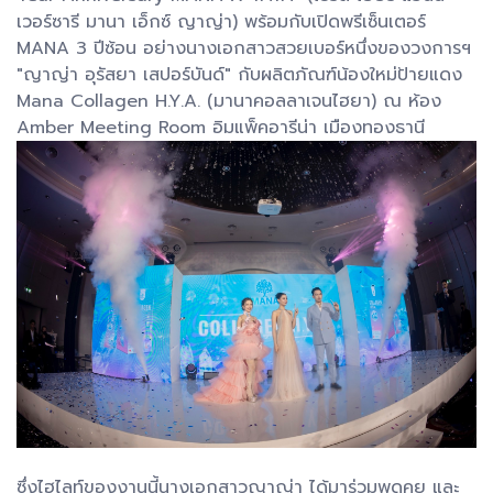
เวอร์ซารี มานา เอ็กซ์ ญาญ่า) พร้อมกับเปิดพรีเซ็นเตอร์
MANA 3 ปีซ้อน อย่างนางเอกสาวสวยเบอร์หนึ่งของวงการฯ
"ญาญ่า อุรัสยา เสปอร์บันด์" กับผลิตภัณฑ์น้องใหม่ป้ายแดง
Mana Collagen H.Y.A. (มานาคอลลาเจนไฮยา) ณ ห้อง
Amber Meeting Room อิมแพ็คอารีน่า เมืองทองธานี
ซึ่งไฮไลท์ของงานนี้นางเอกสาวญาญ่า ได้มาร่วมพูดคุย และ