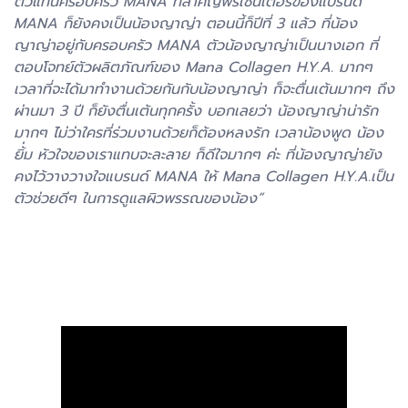
ตัวแทนครอบครัว MANA ที่สำคัญพรีเซ็นเตอร์ของแบรนด์
MANA ก็ยังคงเป็นน้องญาญ่า ตอนนี้ก็ปีที่ 3 แล้ว ที่น้อง
ญาญ่าอยู่กับครอบครัว MANA ตัวน้องญาญ่าเป็นนางเอก ที่
ตอบโจทย์ตัวผลิตภัณฑ์ของ Mana Collagen H.Y.A. มากๆ
เวลาที่จะได้มาทำงานด้วยกันกับน้องญาญ่า ก็จะตื่นเต้นมากๆ ถึง
ผ่านมา 3 ปี ก็ยังตื่นเต้นทุกครั้ง บอกเลยว่า น้องญาญ่าน่ารัก
มากๆ ไม่ว่าใครที่ร่วมงานด้วยก็ต้องหลงรัก เวลาน้องพูด น้อง
ยิ้่ม หัวใจของเราแทบจะละลาย ก็ดีใจมากๆ ค่ะ ที่น้องญาญ่ายัง
คงไว้วางวางใจแบรนด์ MANA ให้ Mana Collagen H.Y.A.เป็น
ตัวช่วยดีๆ ในการดูแลผิวพรรณของน้อง”