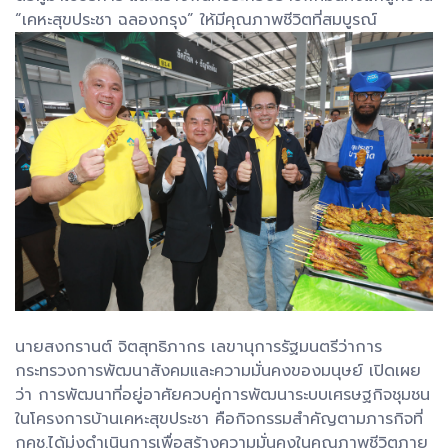
“เคหะสุขประชา ฉลองกรุง” ให้มีคุณภาพชีวิตที่สมบูรณ์
นายสงกรานต์ จิตสุทธิภากร เลขานุการรัฐมนตรีว่าการ
กระทรวงการพัฒนาสังคมและความมั่นคงของมนุษย์ เปิดเผย
ว่า การพัฒนาที่อยู่อาศัยควบคู่การพัฒนาระบบเศรษฐกิจชุมชน
ในโครงการบ้านเคหะสุขประชา คือกิจกรรมสำคัญตามภารกิจที่
กคช.ได้มุ่งดำเนินการเพื่อสร้างความมั่นคงในคุณภาพชีวิตภาย