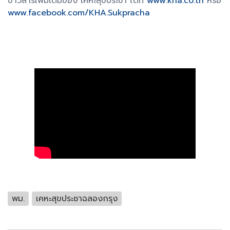
ข่าวสารเพิ่มเติมของ เคหะสุขประชา ได้ที่
www.kha.co.th
หรือ
www.facebook.com/KHA.Sukpracha
พม.
เคหะสุขประชาฉลองกรุง