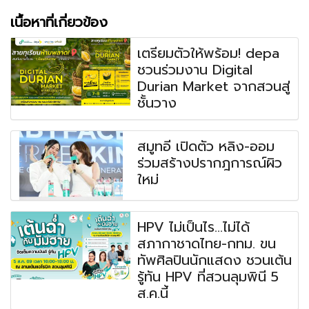
เนื้อหาที่เกี่ยวข้อง
เตรียมตัวให้พร้อม! depa
ชวนร่วมงาน Digital
Durian Market จากสวนสู่
ชั้นวาง
สมูทอี เปิดตัว หลิง-ออม
ร่วมสร้างปรากฎการณ์ผิว
ใหม่
HPV ไม่เป็นไร...ไม่ได้
สภากาชาดไทย-กทม. ขน
ทัพศิลปินนักแสดง ชวนเต้น
รู้ทัน HPV ที่สวนลุมพินี 5
ส.ค.นี้