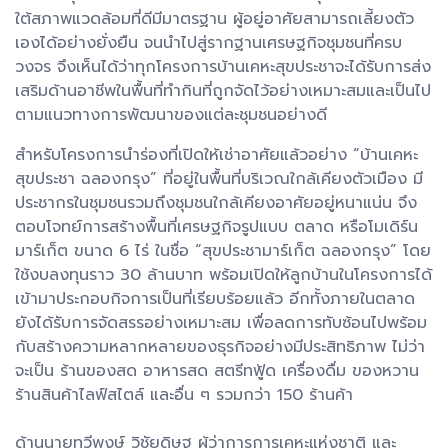
ใต้สภาพแวดล้อมที่ดีมีมาตรฐาน ผู้อยู่อาศัยสามารถเลี้ยงตัว
เองได้อย่างยั่งยืน จนนำไปสู่รากฐานเศรษฐกิจชุมชนที่ครบ
วงจร จึงเห็นได้ว่าทุกโครงการบ้านเคหะสุขประชาจะได้รับการส่ง
เสริมด้านอาชีพในพื้นที่ทำกินที่ถูกจัดไว้อย่างเหมาะสมและเป็นไป
ตามแนวทางการพัฒนาของแต่ละชุมชนอย่างดี
สำหรับโครงการนำร่องที่เปิดให้เช่าอาศัยแล้วอย่าง “บ้านเคหะ
สุขประชา ฉลองกรุง” ที่อยู่ในพื้นที่บริเวณใกล้เคียงตัวเมือง มี
ประชากรในชุมชนรวมถึงชุมชนใกล้เคียงอาศัยอยู่หนาแน่น จึง
ตอบโจทย์การสร้างพื้นที่เศรษฐกิจรูปแบบ ตลาด หรือโมเดิร์น
มาร์เก็ต ขนาด 6 ไร่ ในชื่อ “สุขประชามาร์เก็ต ฉลองกรุง” โดย
ใช้งบลงทุนราว 30 ล้านบาท พร้อมเปิดให้ลูกบ้านในโครงการได้
เข้ามาประกอบกิจการเป็นที่เรียบร้อยแล้ว อีกทั้งภายในตลาด
ยังได้รับการจัดสรรอย่างเหมาะสม เพื่อลดการทับซ้อนไปพร้อม
กับสร้างความหลากหลายของธุรกิจอย่างมีประสิทธิภาพ ไม่ว่า
จะเป็น ร้านของสด อาหารสด สตรีทฟู้ด เครื่องดื่ม ของหวาน
ร้านสินค้าไลฟ์สไตล์ และอื่น ๆ รวมกว่า 150 ร้านค้า
ด้านนายทวีพงษ์ วิชัยดิษฐ ผู้ว่าการการเคหะแห่งชาติ และ